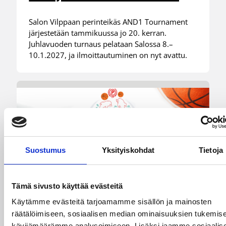
Salon Vilppaan perinteikäs AND1 Tournament
järjestetään tammikuussa jo 20. kerran.
Juhlavuoden turnaus pelataan Salossa 8.–
10.1.2027, ja ilmoittautuminen on nyt avattu.
Suostumus
Yksityiskohdat
Tietoja
01.08.2026 16:34
Junioriturnaus
Delfin Basket Tournament
Tämä sivusto käyttää evästeitä
31.7.-2.8. Tampereella
Käytämme evästeitä tarjoamamme sisällön ja mainosten
räätälöimiseen, sosiaalisen median ominaisuuksien tukemise
kävijämäärämme analysoimiseen. Lisäksi jaamme sosiaalis