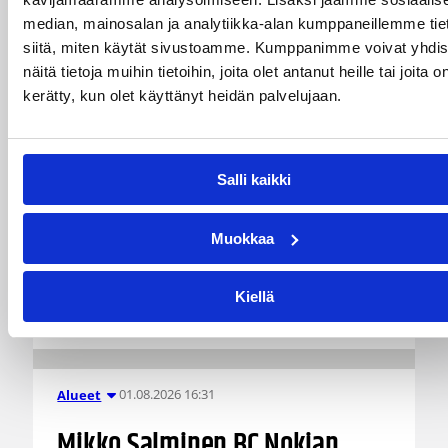
Koripallon kansainvälinen turnaus Delfin Basket
median, mainosalan ja analytiikka-alan kumppaneillemme tie
pelataan Tampereella tänä viikonloppuna.
siitä, miten käytät sivustoamme. Kumppanimme voivat yhdis
Järjestyksessään 39. turnaus kerää yhteen 200
joukkuetta ja tuhansia koripallon ystäviä niin
näitä tietoja muihin tietoihin, joita olet antanut heille tai joita o
Suomesta kuin ulkomailta.
kerätty, kun olet käyttänyt heidän palvelujaan.
Salli kaikki
Muokkaa
Kiellä
01.08.2026 16:31
Alueet
Mikko Salminen BC Nokian