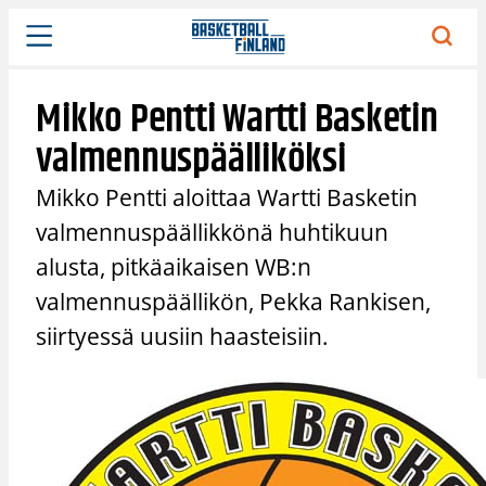
Siirry
sisältöön
Mikko Pentti Wartti Basketin
valmennuspäälliköksi
Mikko Pentti aloittaa Wartti Basketin
valmennuspäällikkönä huhtikuun
alusta, pitkäaikaisen WB:n
valmennuspäällikön, Pekka Rankisen,
siirtyessä uusiin haasteisiin.