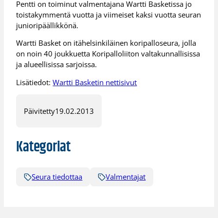
Pentti on toiminut valmentajana Wartti Basketissa jo
toistakymmentä vuotta ja viimeiset kaksi vuotta seuran
junioripäällikkönä.
Wartti Basket on itähelsinkiläinen koripalloseura, jolla
on noin 40 joukkuetta Koripalloliiton valtakunnallisissa
ja alueellisissa sarjoissa.
Lisätiedot:
Wartti Basketin nettisivut
Päivitetty
19.02.2013
Kategoriat
Seura tiedottaa
Valmentajat