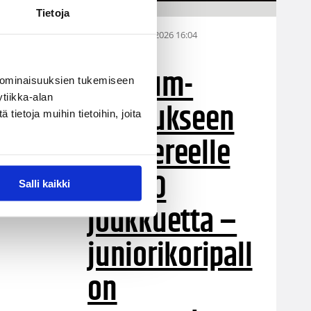
Tietoja
28.07.2026 16:04
Alueet
Stadium-
 ominaisuuksien tukemiseen
tiikka-alan
turnaukseen
ietoja muihin tietoihin, joita
Tampereelle
yli 200
Salli kaikki
joukkuetta –
juniorikoripall
on