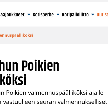
aajoukkueet
Korisperhe
Koripalloliitto
Uutis
ennuspäälliköksi
hun Poikien
köksi
 Poikien valmennuspäälliköksi ajalle
a vastuulleen seuran valmennukselliset