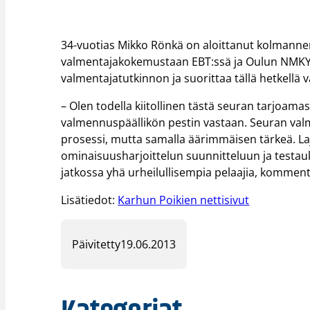
34-vuotias Mikko Rönkä on aloittanut kolmanne
valmentajakokemustaan EBT:ssä ja Oulun NMKY:ss
valmentajatutkinnon ja suorittaa tällä hetkellä 
– Olen todella kiitollinen tästä seuran tarjoam
valmennuspäällikön pestin vastaan. Seuran valm
prosessi, mutta samalla äärimmäisen tärkeä. Laji
ominaisuusharjoittelun suunnitteluun ja testauk
jatkossa yhä urheilullisempia pelaajia, kommen
Lisätiedot:
Karhun Poikien nettisivut
Päivitetty
19.06.2013