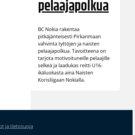
pelaajapolkua
BC Nokia rakentaa
pitkäjänteisesti Pirkanmaan
vahvinta tyttöjen ja naisten
pelaajapolkua. Tavoitteena on
tarjota motivoituneille pelaajille
selkeä ja laadukas reitti U16-
ikäluokasta aina Naisten
Korisliigaan Nokialla.
t ja tietosuoja