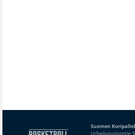
Suomen Koripallol
Urheilupuistontie 3