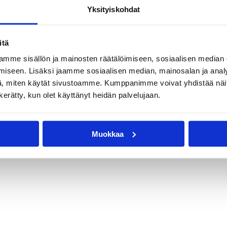
Yksityiskohdat
itä
mme sisällön ja mainosten räätälöimiseen, sosiaalisen median
iseen. Lisäksi jaamme sosiaalisen median, mainosalan ja analy
, miten käytät sivustoamme. Kumppanimme voivat yhdistää näitä t
n kerätty, kun olet käyttänyt heidän palvelujaan.
Muokkaa