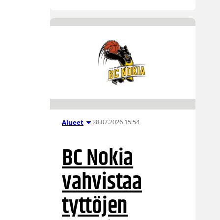
28.07.2026 15:54
Alueet
BC Nokia
vahvistaa
tyttöjen