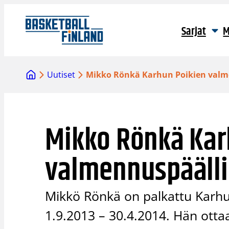
Siirry
sisältöön
Sarjat
M
Uutiset
Mikko Rönkä Karhun Poikien valm
Mikko Rönkä Kar
valmennuspäälli
Mikkö Rönkä on palkattu Karhun
1.9.2013 – 30.4.2014. Hän otta