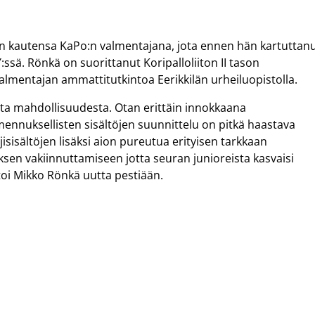
n kautensa KaPo:n valmentajana, jota ennen hän kartuttan
ä. Rönkä on suorittanut Koripalloliiton II tason
valmentajan ammattitutkintoa Eerikkilän urheiluopistolla.
asta mahdollisuudesta. Otan erittäin innokkaana
ennuksellisten sisältöjen suunnittelu on pitkä haastava
sisältöjen lisäksi aion pureutua erityisen tarkkaan
sen vakiinnuttamiseen jotta seuran junioreista kasvaisi
toi Mikko Rönkä uutta pestiään.