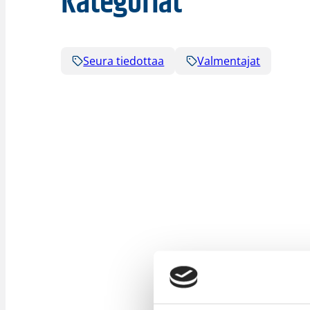
Kategoriat
Seura tiedottaa
Valmentajat