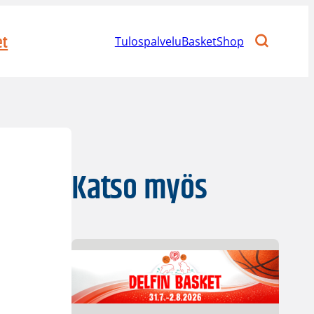
et
Tulospalvelu
BasketShop
Katso myös