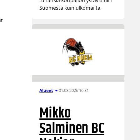
tuhansia koripallon ystäviä niin
Suomesta kuin ulkomailta.
ut
01.08.2026 16:31
Alueet
Mikko
Salminen BC