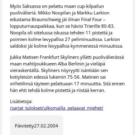
Myös Saksassa on pelattu maan cup-kilpailun
puolivälieriä. Mikko Noopilan ja Markku Larkion
edustama Braunschweig jäi ilman Final Four –
lopputurnauspaikkaa, kun se hävisi Trierille 80-83.
Noopila oli ottelussa iskussa tehden 11 pistettä ja
poimien kolme levypalloa 27 peliminuutissa. Larkion
saldoksi jäi kolme levypalloa kymmenessä minuutissa.
Jukka Matisen Frankfurt Skyliners yllätti puolivälierässä
maan mahtijoukkueen Alba Berlinin ja vieläpä
vieraskentällä. Skyliners nöyryytti isäntiään sen
kotiyleisön edessä lukemin 75-56. Matinen sai
virhetilinsä täyteen pelattuaan 17 minuuttia. Sitä ennen
hän ehti tehdä kolme pistettä ja riistää kerran.
Lisätietoja:
/sarjat_tulokset/ulkomailla_pelaavat_miehet/
Päivitetty
27.02.2004