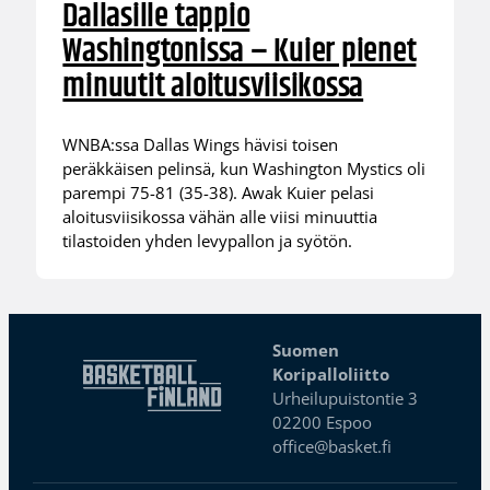
Dallasille tappio
Washingtonissa – Kuier pienet
minuutit aloitusviisikossa
WNBA:ssa Dallas Wings hävisi toisen
peräkkäisen pelinsä, kun Washington Mystics oli
parempi 75-81 (35-38). Awak Kuier pelasi
aloitusviisikossa vähän alle viisi minuuttia
tilastoiden yhden levypallon ja syötön.
Suomen
Koripalloliitto
Urheilupuistontie 3
02200 Espoo
office@basket.fi