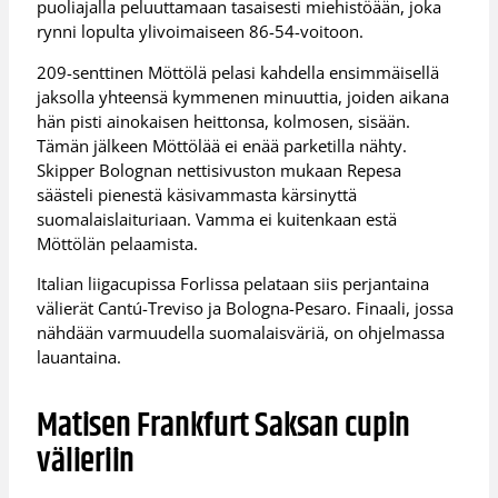
puoliajalla peluuttamaan tasaisesti miehistöään, joka
rynni lopulta ylivoimaiseen 86-54-voitoon.
209-senttinen Möttölä pelasi kahdella ensimmäisellä
jaksolla yhteensä kymmenen minuuttia, joiden aikana
hän pisti ainokaisen heittonsa, kolmosen, sisään.
Tämän jälkeen Möttölää ei enää parketilla nähty.
Skipper Bolognan nettisivuston mukaan Repesa
säästeli pienestä käsivammasta kärsinyttä
suomalaislaituriaan. Vamma ei kuitenkaan estä
Möttölän pelaamista.
Italian liigacupissa Forlissa pelataan siis perjantaina
välierät Cantú-Treviso ja Bologna-Pesaro. Finaali, jossa
nähdään varmuudella suomalaisväriä, on ohjelmassa
lauantaina.
Matisen Frankfurt Saksan cupin
välieriin