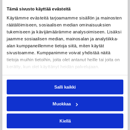
Tämä sivusto käyttää evästeitä
Käytämme evästeitä tarjoamamme sisällön ja mainosten
räätälöimiseen, sosiaalisen median ominaisuuksien
tukemiseen ja kävijämäärämme analysoimiseen. Lisäksi
jaamme sosiaalisen median, mainosalan ja analytiikka-
alan kumppaneillemme tietoja siitä, miten käytät
sivustoamme. Kumppanimme voivat yhdistää näitä
tietoja muihin tietoihin, joita olet antanut heille tai joita on
kerätty, kun olet käyttänyt heidän palvelujaan.
06.08.2026 09:16
Suomalaiset ulkomailla
Salli kaikki
Mystics nousi 20 pisteen takaa
voittoon Wingsiä vastaan –
Muokkaa
Kuier viisi pistettä
Kiellä
WNBA:ssa Dallas Wings ehti johtaa peliä jo 20