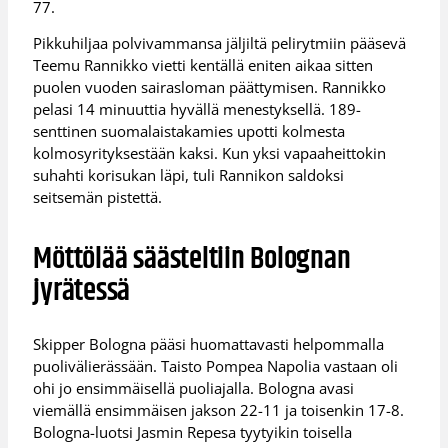
77.
Pikkuhiljaa polvivammansa jäljiltä pelirytmiin pääsevä
Teemu Rannikko vietti kentällä eniten aikaa sitten
puolen vuoden sairasloman päättymisen. Rannikko
pelasi 14 minuuttia hyvällä menestyksellä. 189-
senttinen suomalaistakamies upotti kolmesta
kolmosyrityksestään kaksi. Kun yksi vapaaheittokin
suhahti korisukan läpi, tuli Rannikon saldoksi
seitsemän pistettä.
Möttölää säästeltiin Bolognan
jyrätessä
Skipper Bologna pääsi huomattavasti helpommalla
puolivälierässään. Taisto Pompea Napolia vastaan oli
ohi jo ensimmäisellä puoliajalla. Bologna avasi
viemällä ensimmäisen jakson 22-11 ja toisenkin 17-8.
Bologna-luotsi Jasmin Repesa tyytyikin toisella