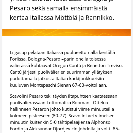
Pesaro sekä samalla ensimmäistä
kertaa Italiassa Möttölä ja Rannikko.
Liigacup pelataan Italiassa puolueettomalla kentällä
Forlissa. Bologna-Pesaro –parin ohella toisessa
välierässä kohtaavat Oregon Cantú ja Benetton Treviso.
Cantú järjesti puolivälierien suurimman yllätyksen
pudottamalla jatkosta Italian kärkijoukkueisiin
kuuluvan Montepaschi Sienan 67-63-voitollaan.
Scavolini Pesaro teki täyden iltapuhteen kaataessaan
puolivälierässään Lottomatica Rooman. Ottelua
hallinneen Pesaron johto kutistui viime minuuteilla
kolmeen pisteeseen (80-77). Scavolini vei viimeisen
minuutin kuitenkin 5-0 tähtipelaajiensa Alphonso
Fordin ja Aleksandar Djordjevicin johdolla ja voitti 85-