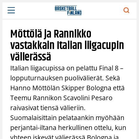
Siirry
sisältöön
Möttölä ja Rannikko
vastakkain Italian liigacupin
välierässä
Italian liigacupissa on pelattu Final 8 –
lopputurnauksen puolivälierät. Sekä
Hanno Möttölän Skipper Bologna että
Teemu Rannikon Scavolini Pesaro
raivasivat tiensä välieriin.
Suomalaisittain pelataankin myöhään
perjantai-iltana herkullinen ottelu, kun
yhteen iskevät välierässä Bologna ja