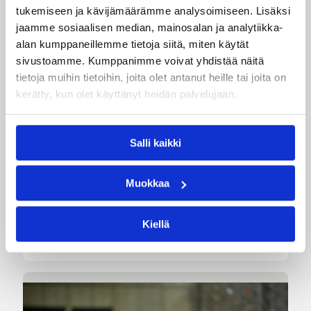
tukemiseen ja kävijämäärämme analysoimiseen. Lisäksi
jaamme sosiaalisen median, mainosalan ja analytiikka-
alan kumppaneillemme tietoja siitä, miten käytät
06.08.2026 09:16
Suomalaiset ulkomailla
sivustoamme. Kumppanimme voivat yhdistää näitä
tietoja muihin tietoihin, joita olet antanut heille tai joita on
Mystics nousi 20 pisteen takaa
kerätty, kun olet käyttänyt heidän palvelujaan.
voittoon Wingsiä vastaan –
Kuier viisi pistettä
Salli kaikki
WNBA:ssa Dallas Wings ehti johtaa peliä jo 20
Muokkaa
pistettä, mutta Washington Mystics nousi takaa
voittoon 92-96 (59-44). Awak Kuier pelasi
vaihdosta viisi minuuttia tilastoiden viisi pistettä
Kiellä
ja yhden torjunnan.