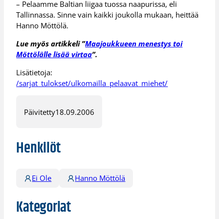
– Pelaamme Baltian liigaa tuossa naapurissa, eli
Tallinnassa. Sinne vain kaikki joukolla mukaan, heittää
Hanno Möttölä.
Lue myös artikkeli ”
Maajoukkueen menestys toi
Möttölälle lisää virtaa
”.
Lisätietoja:
/sarjat_tulokset/ulkomailla_pelaavat_miehet/
Päivitetty
18.09.2006
Henkilöt
Ei Ole
Hanno Möttölä
Kategoriat