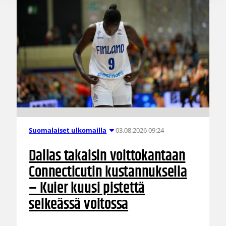
03.08.2026 09:24
Suomalaiset ulkomailla
Dallas takaisin voittokantaan
Connecticutin kustannuksella
– Kuier kuusi pistettä
selkeässä voitossa