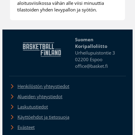
aloitusviisikossa vähän alle viisi minuuttia
tilastoiden yhden levypallon ja syötön.
Suomen
Koripalloliitto
Urheilupuistontie 3
02200 Espoo
office@basket.fi
Henkilöstön yhteystiedot
Alueiden yhteystiedot
Laskutustiedot
Käyttöehdot ja tietosuoja
Evästeet