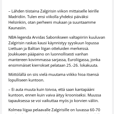
– Lähden tiistaina Zalgirisin viikon mittaiselle leirille
Madridiin. Tulen ensi viikolla yhdeksi päiväksi
Helsinkiin, otan perheeni mukaan ja suuntaamme
Kaunasiin.
NBA-legenda Arvidas Sabonikseen valtapiiriin kuuluvan
Zalgirisin raskas kausi käynnistyy syyskuun lopussa
Liettuan ja Baltian liigan otteluiden merkeissä.
Joukkueen pääpaino on luonnollisesti vanhan
mantereen kovimmassa sarjassa, Euroliigassa, jonka
ensimmäiset kierrokset pelataan 25.-26. lokakuuta.
Möttölällä on siis vielä muutama viikko hioa itsensä
lopulliseen kuntoon.
– Ei auta muuta kuin toivoa, että saan kantapääni
kuntoon, ennen kuin vaiva äityy krooniseksi. Muussa
tapauksessa se voi vaikuttaa myös jo korvien väliin.
Kolmea liigaa pelaavalle Zalgirisille on luvassa 60-70