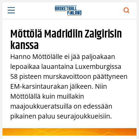
Siirry
sisältöön
Möttölä Madridiin Zalgirisin
kanssa
Hanno Möttölälle ei jää paljoakaan
lepoaikaa lauantaina Luxemburgissa
58 pisteen murskavoittoon päättyneen
EM-karsintaurakan jälkeen. Niin
Möttölällä kuin muillakin
maajoukkueratsuilla on edessään
pikainen paluu seurajoukkueisiin.