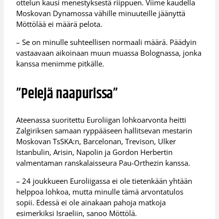
ottelun kausi menestyksestä riippuen. Viime kaudella
Moskovan Dynamossa vähille minuuteille jäänyttä
Möttölää ei määrä pelota.
– Se on minulle suhteellisen normaali määrä. Päädyin
vastaavaan aikoinaan muun muassa Bolognassa, jonka
kanssa menimme pitkälle.
”Pelejä naapurissa”
Ateenassa suoritettu Euroliigan lohkoarvonta heitti
Zalgiriksen samaan ryppääseen hallitsevan mestarin
Moskovan TsSKA:n, Barcelonan, Trevison, Ulker
Istanbulin, Arisin, Napolin ja Gordon Herbertin
valmentaman ranskalaisseura Pau-Orthezin kanssa.
– 24 joukkueen Euroliigassa ei ole tietenkään yhtään
helppoa lohkoa, mutta minulle tämä arvontatulos
sopii. Edessä ei ole ainakaan pahoja matkoja
esimerkiksi Israeliin, sanoo Möttölä.