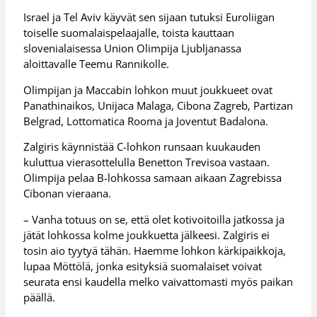
Israel ja Tel Aviv käyvät sen sijaan tutuksi Euroliigan
toiselle suomalaispelaajalle, toista kauttaan
slovenialaisessa Union Olimpija Ljubljanassa
aloittavalle Teemu Rannikolle.
Olimpijan ja Maccabin lohkon muut joukkueet ovat
Panathinaikos, Unijaca Malaga, Cibona Zagreb, Partizan
Belgrad, Lottomatica Rooma ja Joventut Badalona.
Zalgiris käynnistää C-lohkon runsaan kuukauden
kuluttua vierasottelulla Benetton Trevisoa vastaan.
Olimpija pelaa B-lohkossa samaan aikaan Zagrebissa
Cibonan vieraana.
– Vanha totuus on se, että olet kotivoitoilla jatkossa ja
jätät lohkossa kolme joukkuetta jälkeesi. Zalgiris ei
tosin aio tyytyä tähän. Haemme lohkon kärkipaikkoja,
lupaa Möttölä, jonka esityksiä suomalaiset voivat
seurata ensi kaudella melko vaivattomasti myös paikan
päällä.