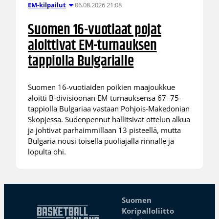
06.08.2026 21:08
EM-kilpailut
Suomen 16-vuotiaat pojat
aloittivat EM-turnauksen
tappiolla Bulgarialle
Suomen 16-vuotiaiden poikien maajoukkue
aloitti B-divisioonan EM-turnauksensa 67–75-
tappiolla Bulgariaa vastaan Pohjois-Makedonian
Skopjessa. Sudenpennut hallitsivat ottelun alkua
ja johtivat parhaimmillaan 13 pisteellä, mutta
Bulgaria nousi toisella puoliajalla rinnalle ja
lopulta ohi.
Suomen
Koripalloliitto