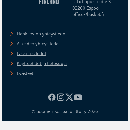
Urheilupuistontie 3
02200 Espoo
office@basket.fi
Henkilöstön yhteystiedot
Alueiden yhteystiedot
Laskutustiedot
Käyttöehdot ja tietosuoja
Evästeet
© Suomen Koripalloliitto ry 2026