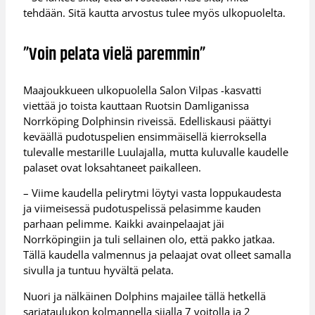
tehdään. Sitä kautta arvostus tulee myös ulkopuolelta.
”Voin pelata vielä paremmin”
Maajoukkueen ulkopuolella Salon Vilpas -kasvatti
viettää jo toista kauttaan Ruotsin Damliganissa
Norrköping Dolphinsin riveissä. Edelliskausi päättyi
keväällä pudotuspelien ensimmäisellä kierroksella
tulevalle mestarille Luulajalla, mutta kuluvalle kaudelle
palaset ovat loksahtaneet paikalleen.
– Viime kaudella pelirytmi löytyi vasta loppukaudesta
ja viimeisessä pudotuspelissä pelasimme kauden
parhaan pelimme. Kaikki avainpelaajat jäi
Norrköpingiin ja tuli sellainen olo, että pakko jatkaa.
Tällä kaudella valmennus ja pelaajat ovat olleet samalla
sivulla ja tuntuu hyvältä pelata.
Nuori ja nälkäinen Dolphins majailee tällä hetkellä
sarjataulukon kolmannella sijalla 7 voitolla ja 2