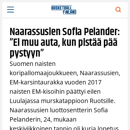
Siirry
sisältöön
Naarassusien Sofia Pelander:
”Ei muu auta, kun pistää pää
pystyyn”
Suomen naisten
koripallomaajoukkueen, Naarassusien,
EM-karsintaurakka vuoden 2017
naisten EM-kisoihin päättyi eilen
Luulajassa murskatappioon Ruotsille.
Naarassusien luottosentterin Sofia
Pelanderin, 24, mukaan
keskiviikkoinen tappio oli kurja lopetus