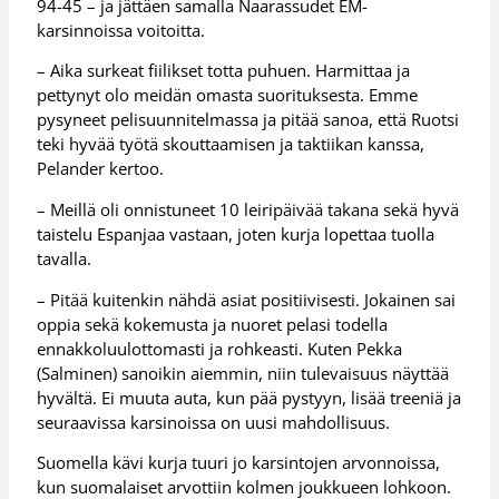
94-45 – ja jättäen samalla Naarassudet EM-
karsinnoissa voitoitta.
– Aika surkeat fiilikset totta puhuen. Harmittaa ja
pettynyt olo meidän omasta suorituksesta. Emme
pysyneet pelisuunnitelmassa ja pitää sanoa, että Ruotsi
teki hyvää työtä skouttaamisen ja taktiikan kanssa,
Pelander kertoo.
– Meillä oli onnistuneet 10 leiripäivää takana sekä hyvä
taistelu Espanjaa vastaan, joten kurja lopettaa tuolla
tavalla.
– Pitää kuitenkin nähdä asiat positiivisesti. Jokainen sai
oppia sekä kokemusta ja nuoret pelasi todella
ennakkoluulottomasti ja rohkeasti. Kuten Pekka
(Salminen) sanoikin aiemmin, niin tulevaisuus näyttää
hyvältä. Ei muuta auta, kun pää pystyyn, lisää treeniä ja
seuraavissa karsinoissa on uusi mahdollisuus.
Suomella kävi kurja tuuri jo karsintojen arvonnoissa,
kun suomalaiset arvottiin kolmen joukkueen lohkoon.