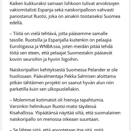
Kaiken kukkuraksi samaan lohkoon tulivat arvokisojen
vakiomitalisti Espanja sekä naiskoripalloon vahvasti
panostanut Ruotsi, joka on ainakin toistaiseksi Suomea
edellä.
– Töitä on vielä tehtävä, jotta pääsemme samalle
tasolle. Ruotsilla ja Espanjalla kuitenkin on pelaajia
Euroliigassa ja WNBA:ssa, joten meidän pitää tehdä
töitä sen eteen, että pelaajat Suomestakin pääsevät
koviin seuroihin ja hyviin liigoihin.
Naiskoripallon kehityksestä Suomessa Pelander ei ole
huolissaan. Päävalmentaja Pekka Salmisen aloittama
pitkän tähtäimen projekti on saanut hyvän alun niin
parketilla kuin sen ulkopuolellakin.
– Molemmat kotimatsit oli hienoja tapahtumia.
Varsinkin helmikuun Ruotsi-matsi täydessä
Kisahallissa. Ylipäätänsä näyttää siltä, että suomalainen
naiskoripallo on menossa oikeaan suuntaan.
– Se lähtee siitä, että arvostetaan itse sitä, mitä