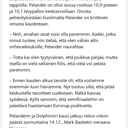
tappiolla. Pelander on ollut isossa roolissa 10,9 pisteen
ja 10,1 levypallon keskiarvoillaan. Oivista
peliesityksistään huolimatta Pelander on kriittinen
omasta kaudestaan.
– Noh, ainahan asiat voisi olla paremmin. Kaikki, jotka
minut tuntee, niin tietää, että olen vähän altis
virhevaikeuksille, Pelander naurahtaa.
– Totta kai olen tyytyväinen, että joukkue pärjää, mutta
itsellä on vielä sellainen fiilis, että vielä voi pelata
paremmin.
– Ennen kauden alkua tavoite oli, että voitamme
enemmän kuin häviämme. Nyt tuntuu siltä, että pitää
keskustella tavoitteet uudestaan. Nälkä kasvaa
syödessä. Kyllä sanoisin, että semifinaaleihin on
päästävä haastamaan Eurocup-joukkueita.
Pelanderin ja Dolphinsin kausi jatkuu reilun viikon
päästä sunnuntaina 14.12., Mark Basketin vieraana