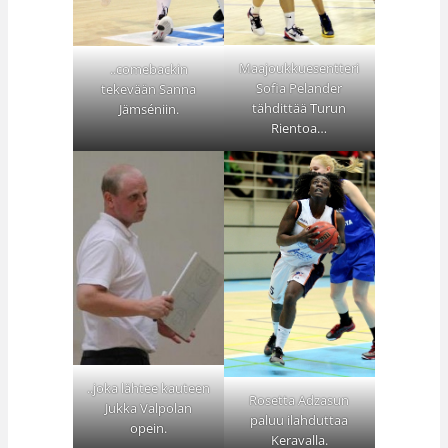
Maajoukkuesentteri
..comebackin
Sofia Pelander
tekevään Sanna
tähdittää Turun
Jämséniin.
Rientoa…
..joka lähtee kauteen
Rosetta Adzasun
Jukka Valpolan
paluu ilahduttaa
opein.
Keravalla.