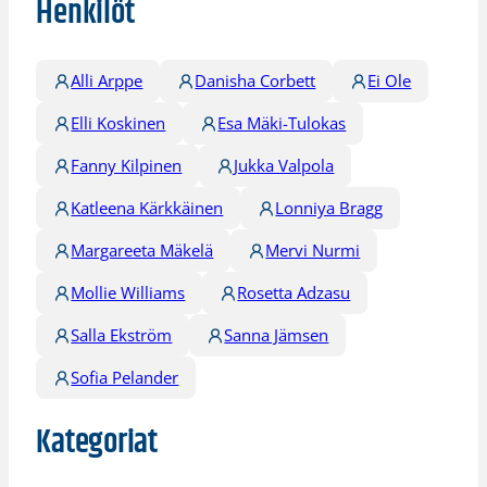
Henkilöt
Alli Arppe
Danisha Corbett
Ei Ole
Elli Koskinen
Esa Mäki-Tulokas
Fanny Kilpinen
Jukka Valpola
Katleena Kärkkäinen
Lonniya Bragg
Margareeta Mäkelä
Mervi Nurmi
Mollie Williams
Rosetta Adzasu
Salla Ekström
Sanna Jämsen
Sofia Pelander
Kategoriat