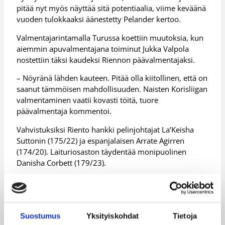
pitää nyt myös näyttää sitä potentiaalia, viime keväänä
vuoden tulokkaaksi äänestetty Pelander kertoo.
Valmentajarintamalla Turussa koettiin muutoksia, kun
aiemmin apuvalmentajana toiminut Jukka Valpola
nostettiin täksi kaudeksi Riennon päävalmentajaksi.
– Nöyränä lähden kauteen. Pitää olla kiitollinen, että on
saanut tämmöisen mahdollisuuden. Naisten Korisliigan
valmentaminen vaatii kovasti töitä, tuore
päävalmentaja kommentoi.
Vahvistuksiksi Riento hankki pelinjohtajat La’Keisha
Suttonin (175/22) ja espanjalaisen Arrate Agirren
(174/20). Laituriosaston täydentää monipuolinen
Danisha Corbett (179/23).
Lisätietoja:
Turun Riento
Keravalla tavoitteena pudotuspelit ja
Suostumus
Yksityiskohdat
Tietoja
kiusanteko