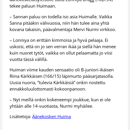
tekee paluun Huimaan.
– Sannan paluu on todella iso asia Huimalle. Vaikka
Sanna pitääkin välivuosia, niin hän tulee aina yhtä
kovana takaisin, päävalmentaja Mervi Nurmi virkkoo.
– Lonniya on erittäin kimmoisa ja hyvä pelaaja. Ei
uskoisi, että on jo sen verran ikää ja siellä hän menee
kuin nuoret tytöt, vaikka on ollut pelaamatta jo viisi
vuotta tässä välillä.
Huiman viime kauden sensaatio oli B-juniori-ikäisen
Riina Kärkkäisen (166/15) läpimurto pääsarjatasolla.
Uusia nuoria, ”tulevia Kärkkäisiä” onkin nostettu
ennakkoluulottomasti kokoonpanoon.
– Nyt meillä onkin kokeneempi joukkue, kun ei ole
yhtään alle 14-vuotiasta, Nurmi myhäilee.
Lisätietoja:
Äänekosken Huima