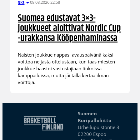
08.08.2026 22:58
3×3
Suomea edustavat 3×3-
joukkueet aloittivat Nordic Cup
-urakkansa Kööpenhaminassa
Naisten joukkue nappasi avauspäivänä kaksi
voittoa neljästä ottelustaan, kun taas miesten
joukkue haastoi vastustajiaan tiukoissa
kamppailuissa, mutta jäi tällä kertaa ilman
voittoja.
Suomen
Koripalloliitto
Urheilupuistontie 3
02200 Espoo