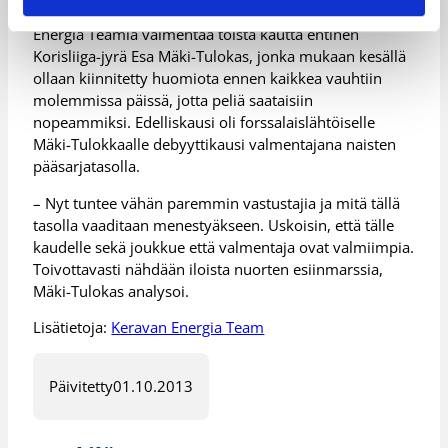
Energia Teamia valmentaa toista kautta entinen
Korisliiga-jyrä Esa Mäki-Tulokas, jonka mukaan kesällä
ollaan kiinnitetty huomiota ennen kaikkea vauhtiin
molemmissa päissä, jotta peliä saataisiin
nopeammiksi. Edelliskausi oli forssalaislähtöiselle
Mäki-Tulokkaalle debyyttikausi valmentajana naisten
pääsarjatasolla.
– Nyt tuntee vähän paremmin vastustajia ja mitä tällä
tasolla vaaditaan menestyäkseen. Uskoisin, että tälle
kaudelle sekä joukkue että valmentaja ovat valmiimpia.
Toivottavasti nähdään iloista nuorten esiinmarssia,
Mäki-Tulokas analysoi.
Lisätietoja:
Keravan Energia Team
Päivitetty
01.10.2013