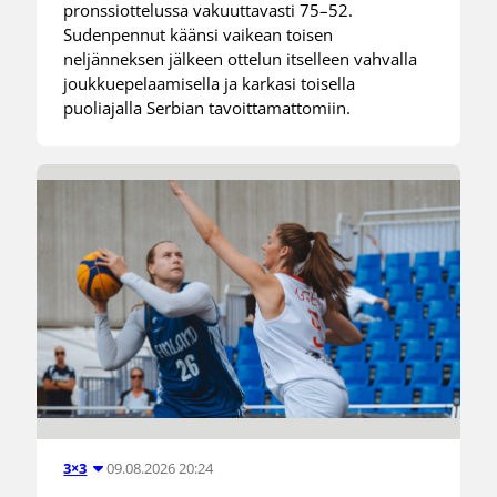
pronssiottelussa vakuuttavasti 75–52.
Sudenpennut käänsi vaikean toisen
neljänneksen jälkeen ottelun itselleen vahvalla
joukkuepelaamisella ja karkasi toisella
puoliajalla Serbian tavoittamattomiin.
09.08.2026 20:24
3×3