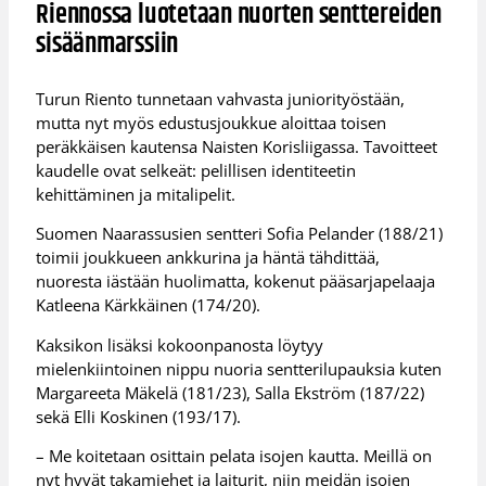
Riennossa luotetaan nuorten senttereiden
sisäänmarssiin
Turun Riento tunnetaan vahvasta juniorityöstään,
mutta nyt myös edustusjoukkue aloittaa toisen
peräkkäisen kautensa Naisten Korisliigassa. Tavoitteet
kaudelle ovat selkeät: pelillisen identiteetin
kehittäminen ja mitalipelit.
Suomen Naarassusien sentteri Sofia Pelander (188/21)
toimii joukkueen ankkurina ja häntä tähdittää,
nuoresta iästään huolimatta, kokenut pääsarjapelaaja
Katleena Kärkkäinen (174/20).
Kaksikon lisäksi kokoonpanosta löytyy
mielenkiintoinen nippu nuoria sentterilupauksia kuten
Margareeta Mäkelä (181/23), Salla Ekström (187/22)
sekä Elli Koskinen (193/17).
– Me koitetaan osittain pelata isojen kautta. Meillä on
nyt hyvät takamiehet ja laiturit, niin meidän isojen