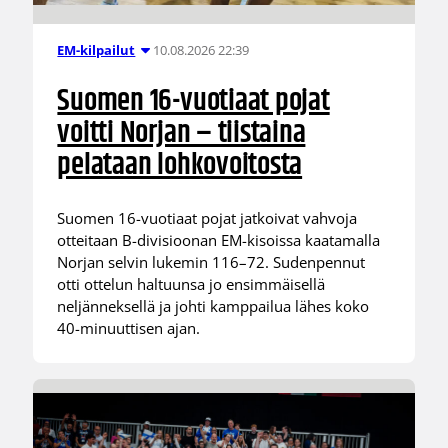
10.08.2026 22:39
EM-kilpailut
Suomen 16-vuotiaat pojat
voitti Norjan – tiistaina
pelataan lohkovoitosta
Suomen 16-vuotiaat pojat jatkoivat vahvoja
otteitaan B-divisioonan EM-kisoissa kaatamalla
Norjan selvin lukemin 116–72. Sudenpennut
otti ottelun haltuunsa jo ensimmäisellä
neljänneksellä ja johti kamppailua lähes koko
40-minuuttisen ajan.