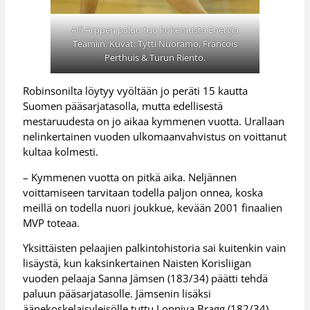
Alli Arppen paluu tuo kokemusta Energia
Teamiin. Kuvat: Tytti Nuoramo, Francois
Perthuis & Turun Riento.
Robinsonilta löytyy vyöltään jo peräti 15 kautta
Suomen pääsarjatasolla, mutta edellisestä
mestaruudesta on jo aikaa kymmenen vuotta. Urallaan
nelinkertainen vuoden ulkomaanvahvistus on voittanut
kultaa kolmesti.
– Kymmenen vuotta on pitkä aika. Neljännen
voittamiseen tarvitaan todella paljon onnea, koska
meillä on todella nuori joukkue, kevään 2001 finaalien
MVP toteaa.
Yksittäisten pelaajien palkintohistoria sai kuitenkin vain
lisäystä, kun kaksinkertainen Naisten Korisliigan
vuoden pelaaja Sanna Jämsen (183/34) päätti tehdä
paluun pääsarjatasolle. Jämsenin lisäksi
äänekoskelaisyleisölle tuttu Lonniya Bragg (182/34)