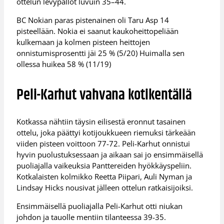
ottelun levypallot luvuin 35–44.
BC Nokian paras pistenainen oli Taru Asp 14
pisteellään. Nokia ei saanut kaukoheittopeliään
kulkemaan ja kolmen pisteen heittojen
onnistumisprosentti jäi 25 % (5/20) Huimalla sen
ollessa huikea 58 % (11/19)
Peli-Karhut vahvana kotikentällä
Kotkassa nähtiin täysin eilisestä eronnut tasainen
ottelu, joka päättyi kotijoukkueen riemuksi tärkeään
viiden pisteen voittoon 77-72. Peli-Karhut onnistui
hyvin puolustuksessaan ja aikaan sai jo ensimmäisellä
puoliajalla vaikeuksia Panttereiden hyökkäyspeliin.
Kotkalaisten kolmikko Reetta Piipari, Auli Nyman ja
Lindsay Hicks nousivat jälleen ottelun ratkaisijoiksi.
Ensimmäisellä puoliajalla Peli-Karhut otti niukan
johdon ja tauolle mentiin tilanteessa 39-35.