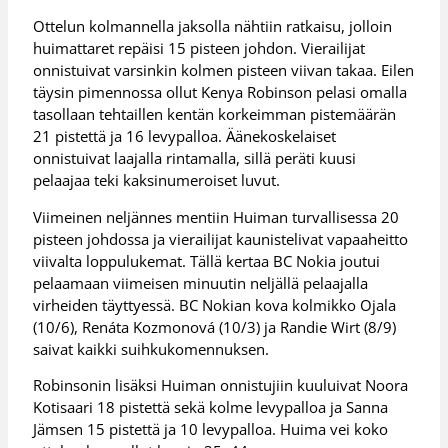
Ottelun kolmannella jaksolla nähtiin ratkaisu, jolloin
huimattaret repäisi 15 pisteen johdon. Vierailijat
onnistuivat varsinkin kolmen pisteen viivan takaa. Eilen
täysin pimennossa ollut Kenya Robinson pelasi omalla
tasollaan tehtaillen kentän korkeimman pistemäärän
21 pistettä ja 16 levypalloa. Äänekoskelaiset
onnistuivat laajalla rintamalla, sillä peräti kuusi
pelaajaa teki kaksinumeroiset luvut.
Viimeinen neljännes mentiin Huiman turvallisessa 20
pisteen johdossa ja vierailijat kaunistelivat vapaaheitto
viivalta loppulukemat. Tällä kertaa BC Nokia joutui
pelaamaan viimeisen minuutin neljällä pelaajalla
virheiden täyttyessä. BC Nokian kova kolmikko Ojala
(10/6), Renáta Kozmonová (10/3) ja Randie Wirt (8/9)
saivat kaikki suihkukomennuksen.
Robinsonin lisäksi Huiman onnistujiin kuuluivat Noora
Kotisaari 18 pistettä sekä kolme levypalloa ja Sanna
Jämsen 15 pistettä ja 10 levypalloa. Huima vei koko