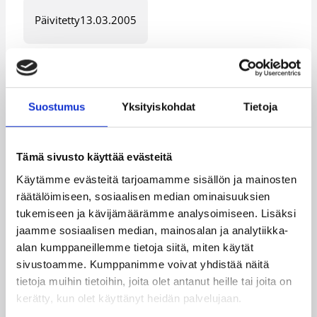
Päivitetty
13.03.2005
Henkilöt
Suostumus
Yksityiskohdat
Tietoja
Auli Nyman
Kenya Robinson
Noora Kotisaari
Randie Wirt
Tämä sivusto käyttää evästeitä
Reetta Ojala
Reetta Piipari
Käytämme evästeitä tarjoamamme sisällön ja mainosten
räätälöimiseen, sosiaalisen median ominaisuuksien
Renáta Kozmonová
Sanna Jämsen
tukemiseen ja kävijämäärämme analysoimiseen. Lisäksi
Susanna Rinta
Taru Asp
jaamme sosiaalisen median, mainosalan ja analytiikka-
alan kumppaneillemme tietoja siitä, miten käytät
Kategoriat
sivustoamme. Kumppanimme voivat yhdistää näitä
tietoja muihin tietoihin, joita olet antanut heille tai joita on
kerätty, kun olet käyttänyt heidän palvelujaan.
Naisten Korisliiga
Pääjuttu
Sarjat