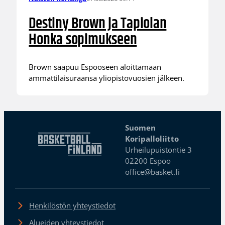
Destiny Brown ja Tapiolan
Honka sopimukseen
Brown saapuu Espooseen aloittamaan
ammattilaisuraansa yliopistovuosien jälkeen.
Suomen
Koripalloliitto
Urheilupuistontie 3
02200 Espoo
office@basket.fi
Henkilöstön yhteystiedot
Alueiden yhteystiedot