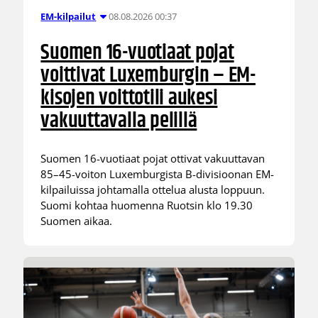
08.08.2026 00:37
EM-kilpailut
Suomen 16-vuotiaat pojat
voittivat Luxemburgin – EM-
kisojen voittotili aukesi
vakuuttavalla pelillä
Suomen 16-vuotiaat pojat ottivat vakuuttavan
85–45-voiton Luxemburgista B-divisioonan EM-
kilpailuissa johtamalla ottelua alusta loppuun.
Suomi kohtaa huomenna Ruotsin klo 19.30
Suomen aikaa.