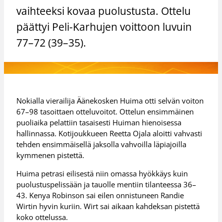
vaihteeksi kovaa puolustusta. Ottelu
päättyi Peli-Karhujen voittoon luvuin
77–72 (39–35).
Nokialla vierailija Äänekosken Huima otti selvän voiton
67–98 tasoittaen otteluvoitot. Ottelun ensimmäinen
puoliaika pelattiin tasaisesti Huiman hienoisessa
hallinnassa. Kotijoukkueen Reetta Ojala aloitti vahvasti
tehden ensimmäisellä jaksolla vahvoilla läpiajoilla
kymmenen pistettä.
Huima petrasi eilisestä niin omassa hyökkäys kuin
puolustuspelissään ja tauolle mentiin tilanteessa 36–
43. Kenya Robinson sai eilen onnistuneen Randie
Wirtin hyvin kuriin. Wirt sai aikaan kahdeksan pistettä
koko ottelussa.