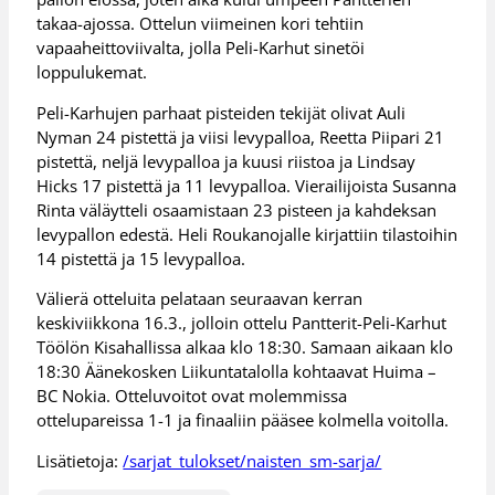
takaa-ajossa. Ottelun viimeinen kori tehtiin
vapaaheittoviivalta, jolla Peli-Karhut sinetöi
loppulukemat.
Peli-Karhujen parhaat pisteiden tekijät olivat Auli
Nyman 24 pistettä ja viisi levypalloa, Reetta Piipari 21
pistettä, neljä levypalloa ja kuusi riistoa ja Lindsay
Hicks 17 pistettä ja 11 levypalloa. Vierailijoista Susanna
Rinta väläytteli osaamistaan 23 pisteen ja kahdeksan
levypallon edestä. Heli Roukanojalle kirjattiin tilastoihin
14 pistettä ja 15 levypalloa.
Välierä otteluita pelataan seuraavan kerran
keskiviikkona 16.3., jolloin ottelu Pantterit-Peli-Karhut
Töölön Kisahallissa alkaa klo 18:30. Samaan aikaan klo
18:30 Äänekosken Liikuntatalolla kohtaavat Huima –
BC Nokia. Otteluvoitot ovat molemmissa
ottelupareissa 1-1 ja finaaliin pääsee kolmella voitolla.
Lisätietoja:
/sarjat_tulokset/naisten_sm-sarja/