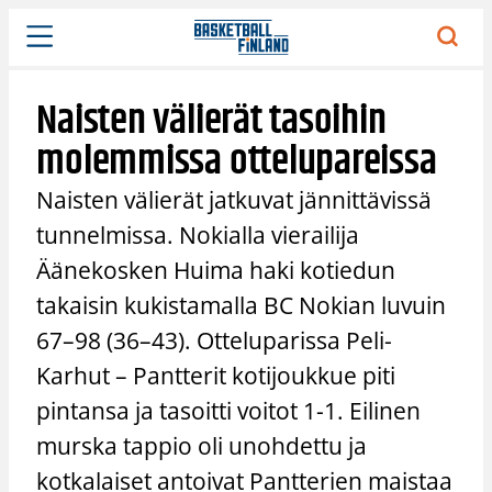
Siirry
sisältöön
Naisten välierät tasoihin
molemmissa ottelupareissa
Naisten välierät jatkuvat jännittävissä
tunnelmissa. Nokialla vierailija
Äänekosken Huima haki kotiedun
takaisin kukistamalla BC Nokian luvuin
67–98 (36–43). Otteluparissa Peli-
Karhut – Pantterit kotijoukkue piti
pintansa ja tasoitti voitot 1-1. Eilinen
murska tappio oli unohdettu ja
kotkalaiset antoivat Pantterien maistaa