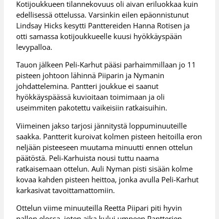
Kotijoukkueen tilannekovuus oli aivan eriluokkaa kuin
edellisessä ottelussa. Varsinkin eilen epäonnistunut
Lindsay Hicks kesytti Panttereiden Hanna Rotisen ja
otti samassa kotijoukkueelle kuusi hyökkäyspään
levypalloa.
Tauon jälkeen Peli-Karhut pääsi parhaimmillaan jo 11
pisteen johtoon lähinnä Piiparin ja Nymanin
johdattelemina. Pantteri joukkue ei saanut
hyökkäyspäässä kuvioitaan toimimaan ja oli
useimmiten pakotettu vaikeisiin ratkaisuihin.
Viimeinen jakso tarjosi jännitystä loppuminuuteille
saakka. Pantterit kuroivat kolmen pisteen heitoilla eron
neljään pisteeseen muutama minuutti ennen ottelun
päätöstä. Peli-Karhuista nousi tuttu naama
ratkaisemaan ottelun. Auli Nyman pisti sisään kolme
kovaa kahden pisteen heittoa, jonka avulla Peli-Karhut
karkasivat tavoittamattomiin.
Ottelun viime minuuteilla Reetta Piipari piti hyvin
pallon elossa, joten aika kului umpeen Pantterien