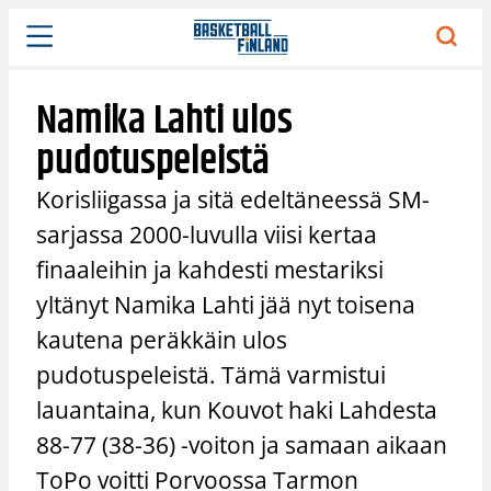
Siirry
sisältöön
Namika Lahti ulos
pudotuspeleistä
Korisliigassa ja sitä edeltäneessä SM-
sarjassa 2000-luvulla viisi kertaa
finaaleihin ja kahdesti mestariksi
yltänyt Namika Lahti jää nyt toisena
kautena peräkkäin ulos
pudotuspeleistä. Tämä varmistui
lauantaina, kun Kouvot haki Lahdesta
88-77 (38-36) -voiton ja samaan aikaan
ToPo voitti Porvoossa Tarmon