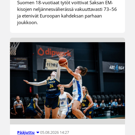
Suomen 18-vuotiaat tytöt voittivat Saksan EM-
kisojen neljännesvälierässä vakuuttavasti 73–56
ja etenivät Euroopan kahdeksan parhaan
joukkoon.
05.08.2026 14:27
Pääjuttu