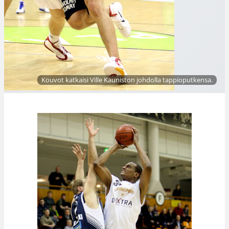
Kouvot katkaisi Ville Kauniston johdolla tappioputkensa.