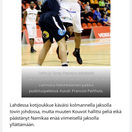
ToPo ja Tyray Pearson selvisivät
säikähdyksellä Porvoon-vierailustaan. Samalla
varmistui helsinkiläisten paikka
pudotuspeleissä. Kuvat: Francois Perthuis.
Lahdessa kotijoukkue käväisi kolmannella jaksolla
tovin johdossa, mutta muuten Kouvot hallitsi peliä eikä
päästänyt Namikaa enää viimeisellä jaksolla
yllättämään.