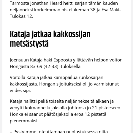
Tarmosta Jonathan Heard heitti sarjan tämän kauden
neljänneksi korkeimman pistelukeman 38 ja Esa Mäki-
Tulokas 12.
Kataja jatkaa kakkossijan
metsästystä
Joensuun Kataja haki Espoosta yllättävän helpon voiton
Hongasta 83-69 (42-33) -tuloksella.
Voitolla Kataja jatkaa kamppailua runkosarjan
kakkossijasta. Hongan sijoitukseksi oli jo varmistunut
viides sija.
Kataja hallitsi peliä toiselta neljännekseltä alkaen ja
venytti kolmannella jaksolla johtonsa jo 21 pisteeseen.
Honka ei saanut päätösjaksolla eroa 12 pistettä
pienemmäksi.
– Pystyimme toteuttamaan puolustuksessa niitä