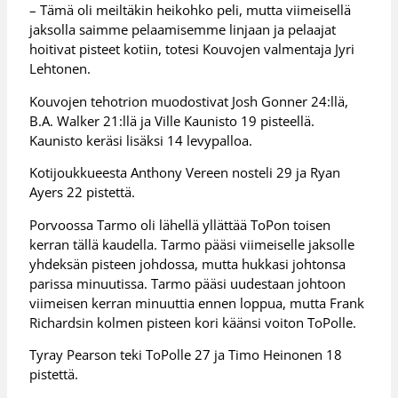
– Tämä oli meiltäkin heikohko peli, mutta viimeisellä
jaksolla saimme pelaamisemme linjaan ja pelaajat
hoitivat pisteet kotiin, totesi Kouvojen valmentaja Jyri
Lehtonen.
Kouvojen tehotrion muodostivat Josh Gonner 24:llä,
B.A. Walker 21:llä ja Ville Kaunisto 19 pisteellä.
Kaunisto keräsi lisäksi 14 levypalloa.
Kotijoukkueesta Anthony Vereen nosteli 29 ja Ryan
Ayers 22 pistettä.
Porvoossa Tarmo oli lähellä yllättää ToPon toisen
kerran tällä kaudella. Tarmo pääsi viimeiselle jaksolle
yhdeksän pisteen johdossa, mutta hukkasi johtonsa
parissa minuutissa. Tarmo pääsi uudestaan johtoon
viimeisen kerran minuuttia ennen loppua, mutta Frank
Richardsin kolmen pisteen kori käänsi voiton ToPolle.
Tyray Pearson teki ToPolle 27 ja Timo Heinonen 18
pistettä.