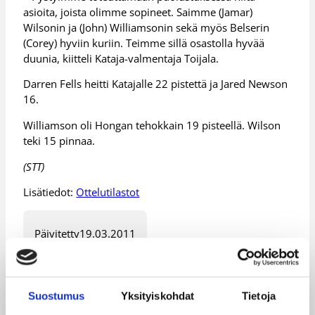
asioita, joista olimme sopineet. Saimme (Jamar)
Wilsonin ja (John) Williamsonin sekä myös Belserin
(Corey) hyviin kuriin. Teimme sillä osastolla hyvää
duunia, kiitteli Kataja-valmentaja Toijala.
Darren Fells heitti Katajalle 22 pistettä ja Jared Newson
16.
Williamson oli Hongan tehokkain 19 pisteellä. Wilson
teki 15 pinnaa.
(STT)
Lisätiedot:
Ottelutilastot
Päivitetty
19.03.2011
Henkilöt
Suostumus
Yksityiskohdat
Tietoja