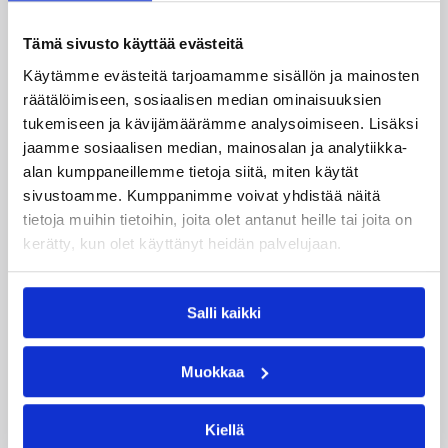
Anthony Vereen
B.A. Walker
Tämä sivusto käyttää evästeitä
Darren Fells
Esa Mäki-Tulokas
Käytämme evästeitä tarjoamamme sisällön ja mainosten
Jared Newson
Jonathan Heard
räätälöimiseen, sosiaalisen median ominaisuuksien
tukemiseen ja kävijämäärämme analysoimiseen. Lisäksi
Josh Gonner
Jyri Lehtonen
jaamme sosiaalisen median, mainosalan ja analytiikka-
alan kumppaneillemme tietoja siitä, miten käytät
Ryan Ayers
Timo Heinonen
sivustoamme. Kumppanimme voivat yhdistää näitä
Tyray Pearson
Ville Kaunisto
tietoja muihin tietoihin, joita olet antanut heille tai joita on
kerätty, kun olet käyttänyt heidän palvelujaan.
Kategoriat
Salli kaikki
Korisliiga
Pääjuttu
Sarjat
Muokkaa
Kiellä