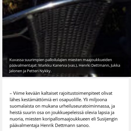
Kuvassa suurimpien palloilulajien miesten maajoukkueiden
päävalmentajat: Markku Kanerva (vas.), Henrki Dettmann, Jukka
Jalonen ja Petteri Nykky.
– Viime kevään kaltaiset rajoitustoimenpiteet olivat
lähes kestämättömiä eri osapuolille. Yli miljoona
suomalaista on mukana urheiluseuratoiminnassa, ja
heistä suurin osa on joukkuepeleissä olevia lapsia ja
nuoria, miesten koripallomaajoukkueen eli Susijengin
päävalmentaja Henrik Dettmann sanoo.