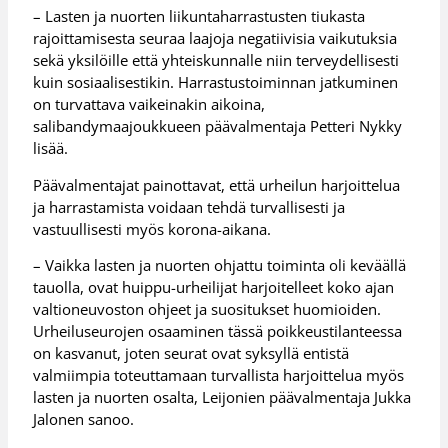
– Lasten ja nuorten liikuntaharrastusten tiukasta
rajoittamisesta seuraa laajoja negatiivisia vaikutuksia
sekä yksilöille että yhteiskunnalle niin terveydellisesti
kuin sosiaalisestikin. Harrastustoiminnan jatkuminen
on turvattava vaikeinakin aikoina,
salibandymaajoukkueen päävalmentaja Petteri Nykky
lisää.
Päävalmentajat painottavat, että urheilun harjoittelua
ja harrastamista voidaan tehdä turvallisesti ja
vastuullisesti myös korona-aikana.
– Vaikka lasten ja nuorten ohjattu toiminta oli keväällä
tauolla, ovat huippu-urheilijat harjoitelleet koko ajan
valtioneuvoston ohjeet ja suositukset huomioiden.
Urheiluseurojen osaaminen tässä poikkeustilanteessa
on kasvanut, joten seurat ovat syksyllä entistä
valmiimpia toteuttamaan turvallista harjoittelua myös
lasten ja nuorten osalta, Leijonien päävalmentaja Jukka
Jalonen sanoo.