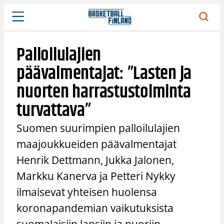
Siirry
sisältöön
Palloilulajien
päävalmentajat: ”Lasten ja
nuorten harrastustoiminta
turvattava”
Suomen suurimpien palloilulajien
maajoukkueiden päävalmentajat
Henrik Dettmann, Jukka Jalonen,
Markku Kanerva ja Petteri Nykky
ilmaisevat yhteisen huolensa
koronapandemian vaikutuksista
suomalaisiin lapsiin ja nuoriin.