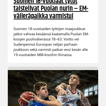
Suomen 18-vuotiaat tytöt
taistelivat Puolan nurin – EM-
välieräpaikka varmistui
Suomen 18-vuotiaiden tyttöjen maajoukkue
jatkoi vahvaa kesäänsä kaatamalla Puolan EM-
kisojen puolivälierässä 78–63. Voitto vei
Sudenpennut Euroopan neljän parhaan
joukkoon sekä varmisti paikan ensi kesän alle
19-vuotiaiden MM-kisoihin Kiinassa.