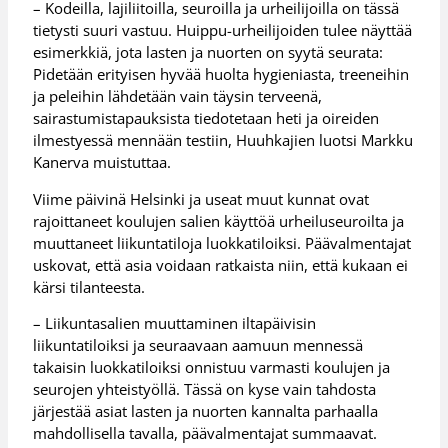
– Kodeilla, lajiliitoilla, seuroilla ja urheilijoilla on tässä
tietysti suuri vastuu. Huippu-urheilijoiden tulee näyttää
esimerkkiä, jota lasten ja nuorten on syytä seurata:
Pidetään erityisen hyvää huolta hygieniasta, treeneihin
ja peleihin lähdetään vain täysin terveenä,
sairastumistapauksista tiedotetaan heti ja oireiden
ilmestyessä mennään testiin, Huuhkajien luotsi Markku
Kanerva muistuttaa.
Viime päivinä Helsinki ja useat muut kunnat ovat
rajoittaneet koulujen salien käyttöä urheiluseuroilta ja
muuttaneet liikuntatiloja luokkatiloiksi. Päävalmentajat
uskovat, että asia voidaan ratkaista niin, että kukaan ei
kärsi tilanteesta.
– Liikuntasalien muuttaminen iltapäivisin
liikuntatiloiksi ja seuraavaan aamuun mennessä
takaisin luokkatiloiksi onnistuu varmasti koulujen ja
seurojen yhteistyöllä. Tässä on kyse vain tahdosta
järjestää asiat lasten ja nuorten kannalta parhaalla
mahdollisella tavalla, päävalmentajat summaavat.