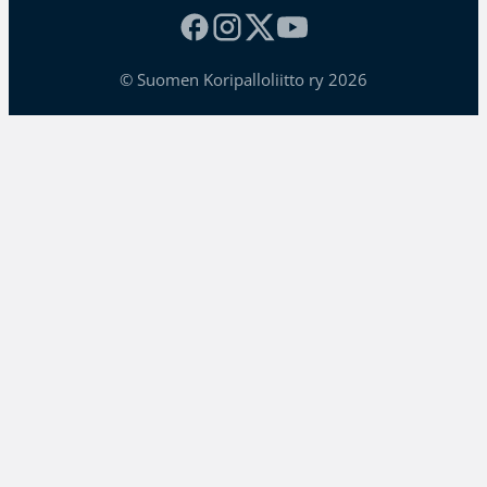
© Suomen Koripalloliitto ry 2026