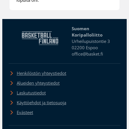
Suomen
Koripalloliitto
Urheilupuistontie 3
02200 Espoo
office@basket.fi
Henkilöstön yhteystiedot
Alueiden yhteystiedot
Laskutustiedot
Käyttöehdot ja tietosuoja
Evästeet