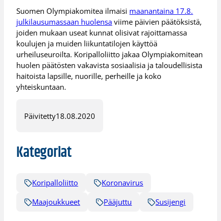
Suomen Olympiakomitea ilmaisi
maanantaina 17.8.
julkilausumassaan huolensa
viime päivien päätöksistä,
joiden mukaan useat kunnat olisivat rajoittamassa
koulujen ja muiden liikuntatilojen käyttöä
urheiluseuroilta. Koripalloliitto jakaa Olympiakomitean
huolen päätösten vakavista sosiaalisia ja taloudellisista
haitoista lapsille, nuorille, perheille ja koko
yhteiskuntaan.
Päivitetty
18.08.2020
Kategoriat
Koripalloliitto
Koronavirus
Maajoukkueet
Pääjuttu
Susijengi