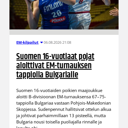
06.08.2026 21:08
EM-kilpailut
Suomen 16-vuotiaat pojat
aloittivat EM-turnauksen
tappiolla Bulgarialle
Suomen 16-vuotiaiden poikien maajoukkue
aloitti B-divisioonan EM-turnauksensa 67–75-
tappiolla Bulgariaa vastaan Pohjois-Makedonian
Skopjessa. Sudenpennut hallitsivat ottelun alkua
ja johtivat parhaimmillaan 13 pisteellä, mutta
Bulgaria nousi toisella puoliajalla rinnalle ja
lopulta ohi.