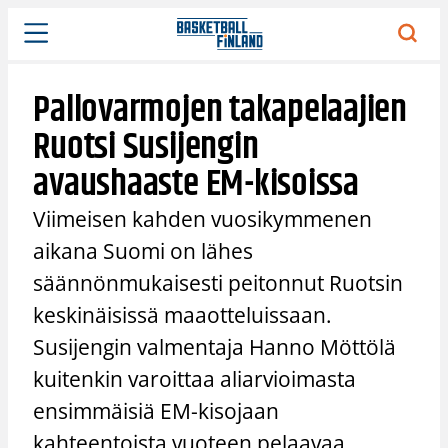
Siirry
sisältöön
Pallovarmojen takapelaajien
Ruotsi Susijengin
avaushaaste EM-kisoissa
Viimeisen kahden vuosikymmenen
aikana Suomi on lähes
säännönmukaisesti peitonnut Ruotsin
keskinäisissä maaotteluissaan.
Susijengin valmentaja Hanno Möttölä
kuitenkin varoittaa aliarvioimasta
ensimmäisiä EM-kisojaan
kahteentoista vuoteen pelaavaa