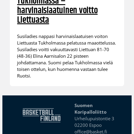
Tukholmassa –
harvinaislaatuinen voitto
Liettuasta
Susiladies nappasi harvinaislaatuisen voiton
Liettuasta Tukholmassa pelatussa maaottelussa.
Susiladies voitti vakuuttavasti Liettuan 81-70
(48-36) Elina Aarnisalon 22 pisteen
johdattamana. Suomi pelaa Tukholmassa vielä
toisen ottelun, kun huomenna vastaan tulee
Ruotsi.
Suomen
Koripalloliitto
Urheilupuistontie 3
02200 Espoo
office@basket.fi