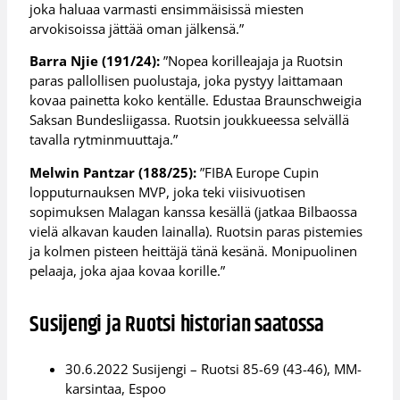
joka haluaa varmasti ensimmäisissä miesten
arvokisoissa jättää oman jälkensä.”
Barra Njie (191/24):
”Nopea korilleajaja ja Ruotsin
paras pallollisen puolustaja, joka pystyy laittamaan
kovaa painetta koko kentälle. Edustaa Braunschweigia
Saksan Bundesliigassa. Ruotsin joukkueessa selvällä
tavalla rytminmuuttaja.”
Melwin Pantzar (188/25):
”FIBA Europe Cupin
lopputurnauksen MVP, joka teki viisivuotisen
sopimuksen Malagan kanssa kesällä (jatkaa Bilbaossa
vielä alkavan kauden lainalla). Ruotsin paras pistemies
ja kolmen pisteen heittäjä tänä kesänä. Monipuolinen
pelaaja, joka ajaa kovaa korille.”
Susijengi ja Ruotsi historian saatossa
30.6.2022 Susijengi – Ruotsi 85-69 (43-46), MM-
karsintaa, Espoo