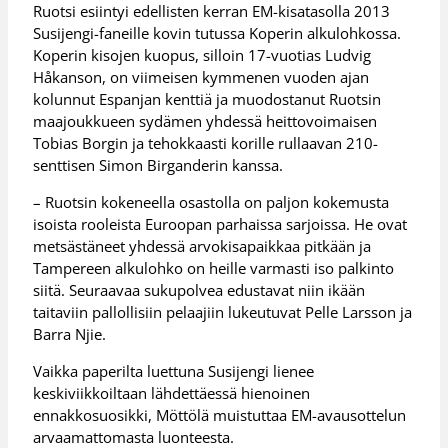
Ruotsi esiintyi edellisten kerran EM-kisatasolla 2013
Susijengi-faneille kovin tutussa Koperin alkulohkossa.
Koperin kisojen kuopus, silloin 17-vuotias Ludvig
Håkanson, on viimeisen kymmenen vuoden ajan
kolunnut Espanjan kenttiä ja muodostanut Ruotsin
maajoukkueen sydämen yhdessä heittovoimaisen
Tobias Borgin ja tehokkaasti korille rullaavan 210-
senttisen Simon Birganderin kanssa.
– Ruotsin kokeneella osastolla on paljon kokemusta
isoista rooleista Euroopan parhaissa sarjoissa. He ovat
metsästäneet yhdessä arvokisapaikkaa pitkään ja
Tampereen alkulohko on heille varmasti iso palkinto
siitä. Seuraavaa sukupolvea edustavat niin ikään
taitaviin pallollisiin pelaajiin lukeutuvat Pelle Larsson ja
Barra Njie.
Vaikka paperilta luettuna Susijengi lienee
keskiviikkoiltaan lähdettäessä hienoinen
ennakkosuosikki, Möttölä muistuttaa EM-avausottelun
arvaamattomasta luonteesta.