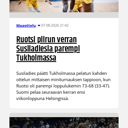
07.08.2026 21:42
Maaottelu
Ruotsi piirun verran
Susiladiesia parempi
Tukholmassa
Susiladies päätti Tukholmassa pelatun kahden
ottelun mittaisen miniturnauksen tappioon, kun
Ruotsi oli parempi loppulukemin 73-68 (33-47).
Suomi pelaa seuraavan kerran ensi
viikonloppuna Helsingissä.