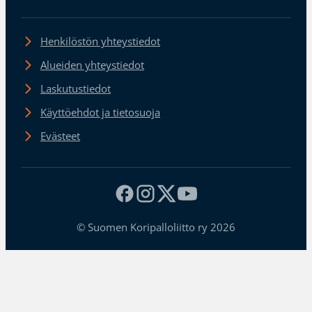
Henkilöstön yhteystiedot
Alueiden yhteystiedot
Laskutustiedot
Käyttöehdot ja tietosuoja
Evästeet
© Suomen Koripalloliitto ry 2026