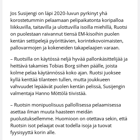
Jos Susijengi on läpi 2020-luvun pyrkinyt yhä
korostetummin pelaamaan pelipaikatonta koripalloa
liikkuvilla, taitavilla ja ulottuvilla isoilla miehillä, Ruotsi
on puolestaan raivannut tiensä EM-kisoihin puolen
kentän settipelejä pyörittävien, korintekovoimaisten,
pallovarmojen ja kokeneiden takapelaajien varaan.
– Ruotsilla on käytössä neljä hyvää pallonkäsittelijää ja
heittävä takamies Tobias Borg siihen päälle, joista
kolme pelaa käytännössä koko ajan. Ruotsi juoksee
kyllä kenttää tilanteen tullen, mutta joukkueen
vahvuudet lepäävät puolen kentän pelissä, Susijengin
valmentaja Hanno Möttölä tiivistää.
– Ruotsin monipuolisuus pallollisessa pelaamisessa
asettaa ilman muuta haasteen meidän
puolustuksellemme. Huomioon on otettava sekin, että
Ruotsin isot pelaajat ovat todella isoja ja tuovat
fyysisyyttä korin alle.