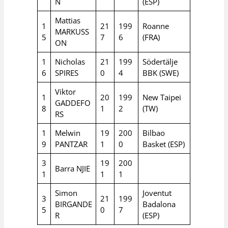
N
(ESP)
Mattias
1
21
199
Roanne
MARKUSS
5
7
6
(FRA)
ON
1
Nicholas
21
199
Södertälje
6
SPIRES
0
4
BBK (SWE)
Viktor
1
20
199
New Taipei
GADDEFO
8
1
2
(TW)
RS
1
Melwin
19
200
Bilbao
9
PANTZAR
1
0
Basket (ESP)
3
19
200
Barra NJIE
1
1
1
Simon
Joventut
3
21
199
BIRGANDE
Badalona
5
0
7
R
(ESP)