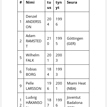
#
Nimi
tu
tyn
Seura
us
yt
Denzel
20
199
1
ANDERSS
4
6
ON
Adam
21
199
Göttingen
2
RAMSTED
0
5
(GER)
T
Wilhelm
20
200
5
FALK
1
3
Tobias
18
199
6
BORG
4
3
Pelle
19
200
Miami Heat
9
LARSSON
6
1
(NBA)
Ludvig
Joventut
1
18
199
HÅKANSO
Badalona
2
7
6