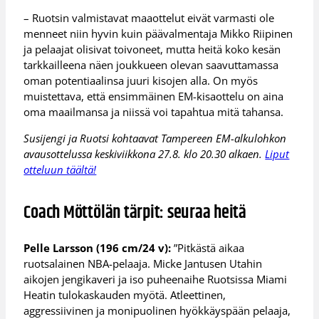
– Ruotsin valmistavat maaottelut eivät varmasti ole
menneet niin hyvin kuin päävalmentaja Mikko Riipinen
ja pelaajat olisivat toivoneet, mutta heitä koko kesän
tarkkailleena näen joukkueen olevan saavuttamassa
oman potentiaalinsa juuri kisojen alla. On myös
muistettava, että ensimmäinen EM-kisaottelu on aina
oma maailmansa ja niissä voi tapahtua mitä tahansa.
Susijengi ja Ruotsi kohtaavat Tampereen EM-alkulohkon
avausottelussa keskiviikkona 27.8. klo 20.30 alkaen.
Liput
otteluun täältä!
Coach Möttölän tärpit: seuraa heitä
Pelle Larsson (196 cm/24 v):
”Pitkästä aikaa
ruotsalainen NBA-pelaaja. Micke Jantusen Utahin
aikojen jengikaveri ja iso puheenaihe Ruotsissa Miami
Heatin tulokaskauden myötä. Atleettinen,
aggressiivinen ja monipuolinen hyökkäyspään pelaaja,