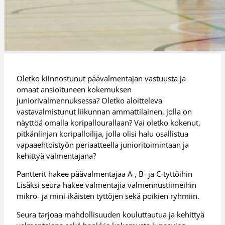
Oletko kiinnostunut päävalmentajan vastuusta ja
omaat ansioituneen kokemuksen
juniorivalmennuksessa? Oletko aloitteleva
vastavalmistunut liikunnan ammattilainen, jolla on
näyttöä omalla koripallourallaan? Vai oletko kokenut,
pitkänlinjan koripalloilija, jolla olisi halu osallistua
vapaaehtoistyön periaatteella junioritoimintaan ja
kehittyä valmentajana?
Pantterit hakee päävalmentajaa A-, B- ja C-tyttöihin
Lisäksi seura hakee valmentajia valmennustiimeihin
mikro- ja mini-ikäisten tyttöjen sekä poikien ryhmiin.
Seura tarjoaa mahdollisuuden kouluttautua ja kehittyä