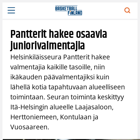
Siirry
sisältöön
Pantterit hakee osaavia
juniorivalmentajia
Helsinkiläisseura Pantterit hakee
valmentajia kaikille tasoille, niin
ikäkauden päävalmentajiksi kuin
lähellä kotia tapahtuvaan alueelliseen
toimintaan. Seuran toiminta keskittyy
Itä-Helsingin alueelle Laajasaloon,
Herttoniemeen, Kontulaan ja
Vuosaareen.