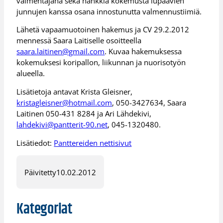
valmentajana sekä hankkia kokemusta lupaavien
junnujen kanssa osana innostunutta valmennustiimiä.
Lähetä vapaamuotoinen hakemus ja CV 29.2.2012
mennessä Saara Laitiselle osoitteella
saara.laitinen@gmail.com
. Kuvaa hakemuksessa
kokemuksesi koripallon, liikunnan ja nuorisotyön
alueella.
Lisätietoja antavat Krista Gleisner,
kristagleisner@hotmail.com
, 050-3427634, Saara
Laitinen 050-431 8284 ja Ari Lähdekivi,
lahdekivi@pantterit-90.net
, 045-1320480.
Lisätiedot:
Panttereiden nettisivut
Päivitetty
10.02.2012
Kategoriat