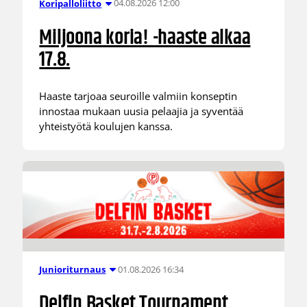
04.08.2026 12:00
Koripalloliitto
Miljoona koria! -haaste alkaa
17.8.
Haaste tarjoaa seuroille valmiin konseptin
innostaa mukaan uusia pelaajia ja syventää
yhteistyötä koulujen kanssa.
01.08.2026 16:34
Junioriturnaus
Delfin Basket Tournament