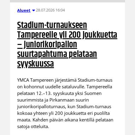
28.07.2026 16:04
Alueet
Stadium-turnaukseen
Tampereelle yli 200 joukkuetta
– juniorikoripallon
suurtapahtuma pelataan
syyskuussa
YMCA Tampereen järjestämä Stadium-turnaus
on kohonnut uudelle sataluvulle. Tampereella
pelataan 12.–13. syyskuuta yksi Suomen
suurimmista ja Pirkanmaan suurin
juniorikoripalloturnaus, kun Stadium-turnaus
kokoaa yhteen yli 200 joukkuetta eri puolilta
maata. Kahden päivän aikana kentillä pelataan
satoja otteluita.