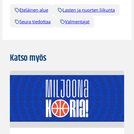
Eteläinen alue
Lasten ja nuorten liikunta
Seura tiedottaa
Valmentajat
Katso myös