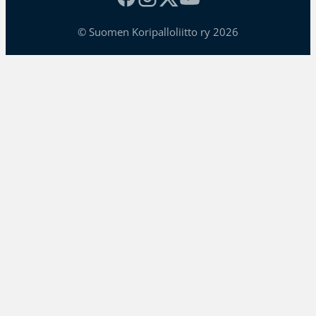
© Suomen Koripalloliitto ry 2026