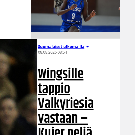
Suomalaiset ulkomailla
08.08.2026 08:54
Wingsille
tappio
Valkyriesia
vastaan –
Kuier neljä