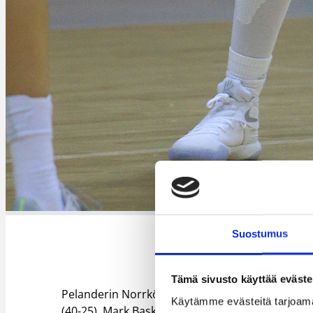
Suostumus
Tämä sivusto käyttää eväste
Pelanderin Norrköping Dolphins joutui taipumaa
Käytämme evästeitä tarjoama
(40-25). Mark Basket keräsi puoliaikaan mennes