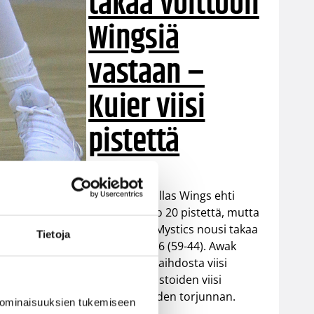
takaa voittoon
Wingsiä
vastaan –
Kuier viisi
pistettä
WNBA:ssa Dallas Wings ehti
cois Perthuis.
johtaa peliä jo 20 pistettä, mutta
Washington Mystics nousi takaa
Tietoja
voittoon 92-96 (59-44). Awak
Kuier pelasi vaihdosta viisi
minuuttia tilastoiden viisi
-65
pistettä ja yhden torjunnan.
 ominaisuuksien tukemiseen