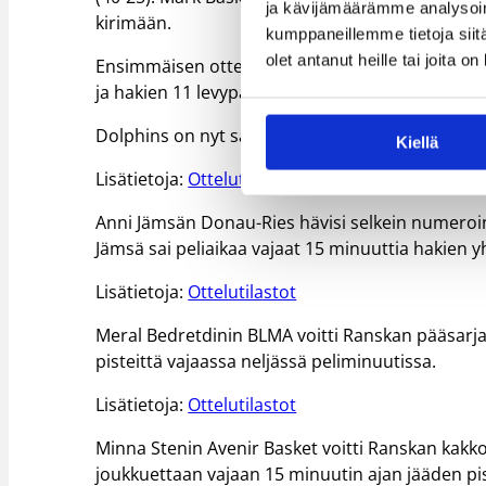
ja kävijämäärämme analysoim
kirimään.
kumppaneillemme tietoja siitä
olet antanut heille tai joita o
Ensimmäisen ottelunsa maajoukkueikkunan jälke
ja hakien 11 levypalloa.
Dolphins on nyt sarjataulukossa viidentenä seits
Kiellä
Lisätietoja:
Ottelutilastot
Anni Jämsän Donau-Ries hävisi selkein numeroin 
Jämsä sai peliaikaa vajaat 15 minuuttia hakien y
Lisätietoja:
Ottelutilastot
Meral Bedretdinin BLMA voitti Ranskan pääsarja
pisteittä vajaassa neljässä peliminuutissa.
Lisätietoja:
Ottelutilastot
Minna Stenin Avenir Basket voitti Ranskan kakkos
joukkuettaan vajaan 15 minuutin ajan jääden pis