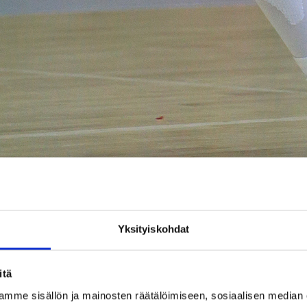
Sofia Pelander haki 11 levypalloa Ruotsissa. Kuva: Fran
Yksityiskohdat
itä
n paremmalla tarkkuudella heittäneelle Mark Basketille 74
mme sisällön ja mainosten räätälöimiseen, sosiaalisen median
sä kaksinumeroisen johdon, jota Dolphins ei kyennyt enää