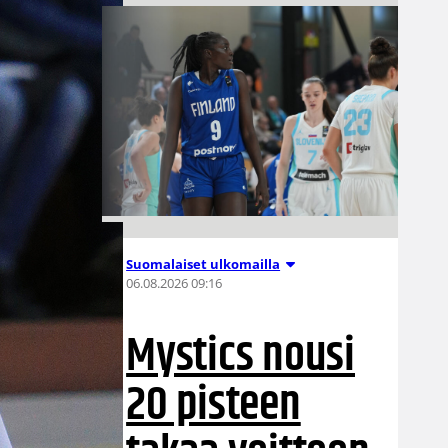
Suomalaiset ulkomailla
06.08.2026 09:16
Mystics nousi
20 pisteen