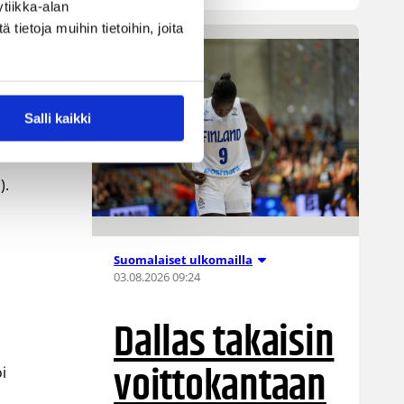
tiikka-alan
ietoja muihin tietoihin, joita
tä
Salli kaikki
).
Suomalaiset ulkomailla
03.08.2026 09:24
Dallas takaisin
voittokantaan
i