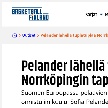
Siirry
sisältöön
Sarjat
M
Uutiset
Pelander lähellä tuplatuplaa Norr
Pelander lähellä
Norrköpingin ta
Suomen Euroopassa pelaavien na
onnistujiin kuului Sofia Pelande