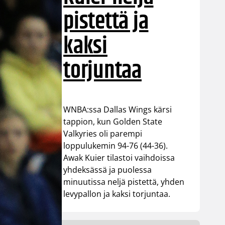
pistettä ja
kaksi
torjuntaa
WNBA:ssa Dallas Wings kärsi
tappion, kun Golden State
Valkyries oli parempi
loppulukemin 94-76 (44-36).
Awak Kuier tilastoi vaihdoissa
yhdeksässä ja puolessa
minuutissa neljä pistettä, yhden
levypallon ja kaksi torjuntaa.