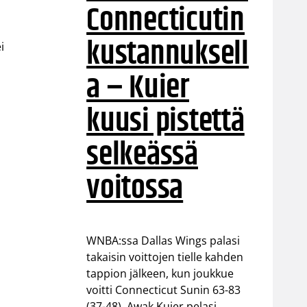
Connecticutin
kustannuksell
i
a – Kuier
kuusi pistettä
selkeässä
voitossa
WNBA:ssa Dallas Wings palasi
takaisin voittojen tielle kahden
tappion jälkeen, kun joukkue
voitti Connecticut Sunin 63-83
(37-48). Awak Kuier pelasi