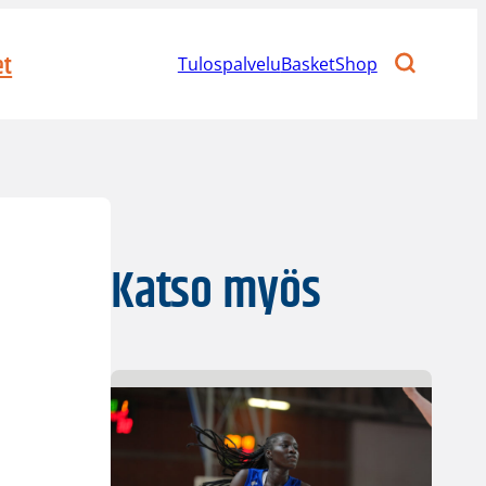
et
Tulospalvelu
BasketShop
Katso myös