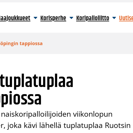
aajoukkueet
Korisperhe
Koripalloliitto
Uutis
köpingin tappiossa
 tuplatuplaa
ppiossa
iskoripalloilijoiden viikonlopun
r, joka kävi lähellä tuplatuplaa Ruotsin