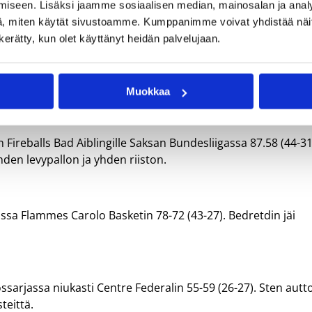
iseen. Lisäksi jaamme sosiaalisen median, mainosalan ja analy
, miten käytät sivustoamme. Kumppanimme voivat yhdistää näitä t
n kerätty, kun olet käyttänyt heidän palvelujaan.
en pelannut Pelander pelasi 19 minuuttia heittäen 9 pistet
emällä voitolla ja kolmella tappiolla.
Muokkaa
Fireballs Bad Aiblingille Saksan Bundesliigassa 87.58 (44-31
hden levypallon ja yhden riiston.
ssa Flammes Carolo Basketin 78-72 (43-27). Bedretdin jäi
sarjassa niukasti Centre Federalin 55-59 (26-27). Sten autto
teittä.