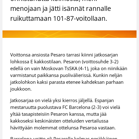
menojaan ja jätti isännät rannalle
ruikuttamaan 101-87-voitollaan.
Voittonsa ansiosta Pesaro tarrasi kiinni jatkosarjan
lohkossa E kakkostilaan. Pesaron (voittosuhde 3-2)
edellä on vain Moskovan TsSKA (4-1), joka on niinikään
varmistanut paikkansa puolivälierissä. Kunkin neljän
jatkolohkon kaksi parasta etenee kahdeksan parhaan
joukkoon.
Jatkosarjaa on vielä yksi kierros jäljellä. Espanjan
mestaruutta puolustava FC Barcelona (2-3) voi vielä
yltää tasapisteisiin Pesaron kanssa, mutta jää
kakkoseksi keskinäisten otteluiden vertailussa
hävittyään molemmat ottelunsa Pesaroa vastaan.
Barcelona-voitto oli Pesarolle kolmas peräkkäinen