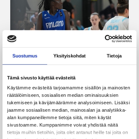
Suostumus
Yksityiskohdat
Tietoja
Tämä sivusto käyttää evästeitä
06.08.2026 09:16
Suomalaiset ulkomailla
Käytämme evästeitä tarjoamamme sisällön ja mainosten
Mystics nousi 20 pisteen takaa
räätälöimiseen, sosiaalisen median ominaisuuksien
tukemiseen ja kävijämäärämme analysoimiseen. Lisäksi
voittoon Wingsiä vastaan –
jaamme sosiaalisen median, mainosalan ja analytiikka-
Kuier viisi pistettä
alan kumppaneillemme tietoja siitä, miten käytät
sivustoamme. Kumppanimme voivat yhdistää näitä
tietoja muihin tietoihin, joita olet antanut heille tai joita on
WNBA:ssa Dallas Wings ehti johtaa peliä jo 20