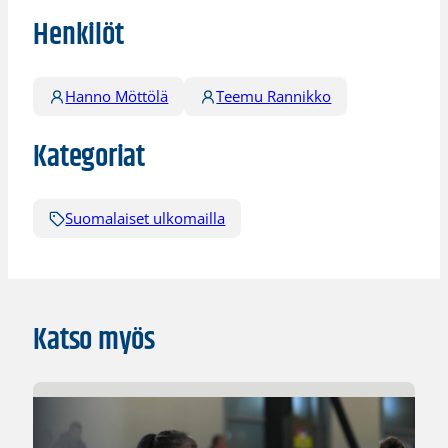
Henkilöt
Hanno Möttölä
Teemu Rannikko
Kategoriat
Suomalaiset ulkomailla
Katso myös