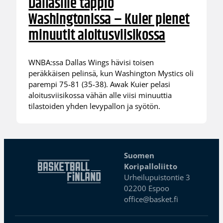
Dallasille tappio
Washingtonissa – Kuier pienet
minuutit aloitusviisikossa
WNBA:ssa Dallas Wings hävisi toisen
peräkkäisen pelinsä, kun Washington Mystics oli
parempi 75-81 (35-38). Awak Kuier pelasi
aloitusviisikossa vähän alle viisi minuuttia
tilastoiden yhden levypallon ja syötön.
Suomen
Koripalloliitto
Urheilupuistontie 3
02200 Espoo
office@basket.fi