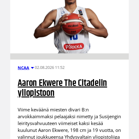
02.08.2026 11:52
NCAA
Aaron Ekwere The Citadelin
yliopistoon
Viime keväänä miesten divari B:n
arvokkaimmaksi pelaajaksi nimetty ja Susijengin
leiritysvahvuuteen viimeiset kaksi kesää
kuulunut Aaron Ekwere, 198 cm ja 19 vuotta, on
valinnut joukkueensa Yhdysvaltain yliopistoliiga