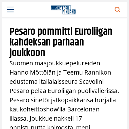
Siirry
sisältöön
Pesaro pommitti Euroliigan
kahdeksan parhaan
joukkoon
Suomen maajoukkuepelureiden
Hanno Möttölän ja Teemu Rannikon
edustama italialaisseura Scavolini
Pesaro pelaa Euroliigan puolivälierissä.
Pesaro sinetöi jatkopaikkansa hurjalla
kaukoheittoshow’lla Barcelonan
illassa. Joukkue nakkeli 17
onnistunutta kolmosta, meni