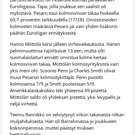
Euroliigassa. Tapa, jolla joukkue sen saalisti oli
mykistävä. Pesaro osui kolmosviivan takaa huikealla
60,7 prosentin tarkkuudella (17/28). Onnistuneiden
kolmosten määrässä Pesaro jäi vain yhden lisäkorin
päähän Euroliigan ennätyksestä.
Hanno Möttölä kärsi jälleen virhevaikeuksista. Hänen
peliminuuttinsa rajoittuivat 13:een, mutta silti
suomalaislaituri ennätti onnistua kolme kertaa
kolmosviivan takaa. Möttölän kolmosyrityksistä vain
yksi meni ohi. Scoonie Penn ja Charles Smith olivat
muut Pesaron kolmostykittäjät. Penn pussitti
kolmosensa 7/9 ja Smith puolestaan 5/9.
Amerikkalaiskaksikko teki yhteensä 49 pistettä.
Möttölän saldo oli yhdeksan pistettä, yksi levypallo ja
neljä virhettä.
Teemu Rannikko on selviytynyt viikon takaisesta nilkan
muljahduksesta. Hän oli Barcelonassa jo joukkueen
kokoonpanossa, muttei päässyt mukaan
heittotalkoisiin.