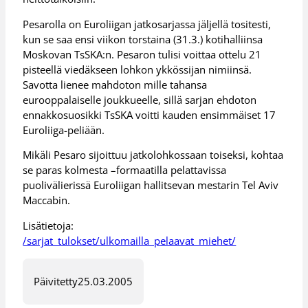
Pesarolla on Euroliigan jatkosarjassa jäljellä tositesti,
kun se saa ensi viikon torstaina (31.3.) kotihalliinsa
Moskovan TsSKA:n. Pesaron tulisi voittaa ottelu 21
pisteellä viedäkseen lohkon ykkössijan nimiinsä.
Savotta lienee mahdoton mille tahansa
eurooppalaiselle joukkueelle, sillä sarjan ehdoton
ennakkosuosikki TsSKA voitti kauden ensimmäiset 17
Euroliiga-peliään.
Mikäli Pesaro sijoittuu jatkolohkossaan toiseksi, kohtaa
se paras kolmesta –formaatilla pelattavissa
puolivälierissä Euroliigan hallitsevan mestarin Tel Aviv
Maccabin.
Lisätietoja:
/sarjat_tulokset/ulkomailla_pelaavat_miehet/
Päivitetty
25.03.2005