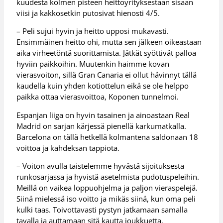
kuudesta kolmen pisteen heittoyrityksestään sisään
viisi ja kakkosetkin putosivat hienosti 4/5.
– Peli sujui hyvin ja heitto upposi mukavasti.
Ensimmäinen heitto ohi, mutta sen jälkeen oikeastaan
aika virheetöntä suorittamista. Jätkät syöttivät palloa
hyviin paikkoihin. Muutenkin haimme kovan
vierasvoiton, sillä Gran Canaria ei ollut hävinnyt tällä
kaudella kuin yhden kotiottelun eikä se ole helppo
paikka ottaa vierasvoittoa, Koponen tunnelmoi.
Espanjan liiga on hyvin tasainen ja ainoastaan Real
Madrid on sarjan kärjessä pienellä karkumatkalla.
Barcelona on tällä hetkellä kolmantena saldonaan 18
voittoa ja kahdeksan tappiota.
– Voiton avulla taistelemme hyvästä sijoituksesta
runkosarjassa ja hyvistä asetelmista pudotuspeleihin.
Meillä on vaikea loppuohjelma ja paljon vieraspelejä.
Siinä mielessä iso voitto ja mikäs siinä, kun oma peli
kulki taas. Toivottavasti pystyn jatkamaan samalla
tavalla ja auttamaan sitä kautta joukkuetta.