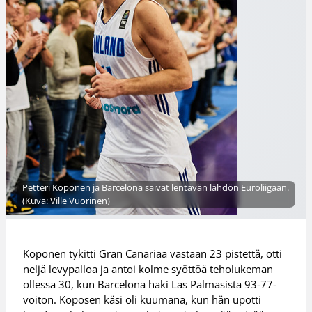
Petteri Koponen ja Barcelona saivat lentävän lähdön Euroliigaan.
(Kuva: Ville Vuorinen)
Koponen tykitti Gran Canariaa vastaan 23 pistettä, otti
neljä levypalloa ja antoi kolme syöttöä teholukeman
ollessa 30, kun Barcelona haki Las Palmasista 93-77-
voiton. Koposen käsi oli kuumana, kun hän upotti