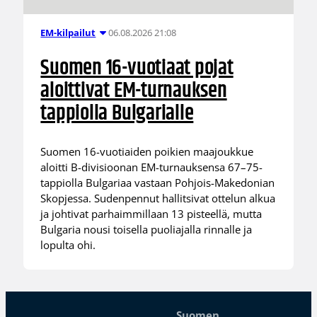
06.08.2026 21:08
EM-kilpailut
Suomen 16-vuotiaat pojat
aloittivat EM-turnauksen
tappiolla Bulgarialle
Suomen 16-vuotiaiden poikien maajoukkue
aloitti B-divisioonan EM-turnauksensa 67–75-
tappiolla Bulgariaa vastaan Pohjois-Makedonian
Skopjessa. Sudenpennut hallitsivat ottelun alkua
ja johtivat parhaimmillaan 13 pisteellä, mutta
Bulgaria nousi toisella puoliajalla rinnalle ja
lopulta ohi.
Suomen