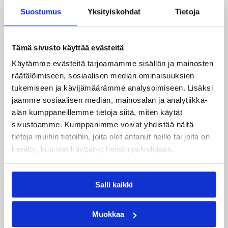
harvinaislaatuinen voitto
Liettuasta
Suostumus
Yksityiskohdat
Tietoja
Susiladies nappasi harvinaislaatuisen voiton
Tämä sivusto käyttää evästeitä
Liettuasta Tukholmassa pelatussa maaottelussa.
Käytämme evästeitä tarjoamamme sisällön ja mainosten
Susiladies voitti vakuuttavasti Liettuan 81-70
räätälöimiseen, sosiaalisen median ominaisuuksien
(48-36) Elina Aarnisalon 22 pisteen
tukemiseen ja kävijämäärämme analysoimiseen. Lisäksi
johdattamana. Suomi pelaa Tukholmassa vielä
jaamme sosiaalisen median, mainosalan ja analytiikka-
toisen ottelun, kun huomenna vastaan tulee
Ruotsi.
alan kumppaneillemme tietoja siitä, miten käytät
sivustoamme. Kumppanimme voivat yhdistää näitä
tietoja muihin tietoihin, joita olet antanut heille tai joita on
kerätty, kun olet käyttänyt heidän palvelujaan.
Salli kaikki
Muokkaa