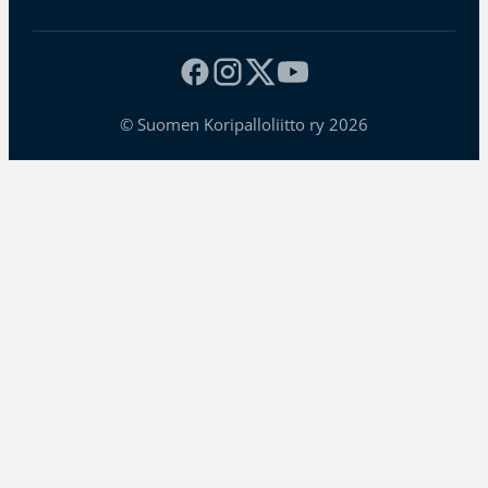
© Suomen Koripalloliitto ry 2026