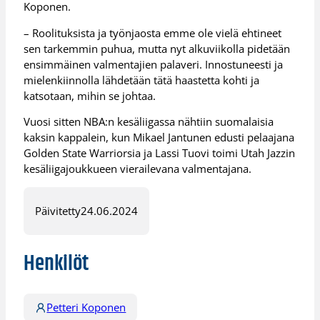
Koponen.
– Roolituksista ja työnjaosta emme ole vielä ehtineet
sen tarkemmin puhua, mutta nyt alkuviikolla pidetään
ensimmäinen valmentajien palaveri. Innostuneesti ja
mielenkiinnolla lähdetään tätä haastetta kohti ja
katsotaan, mihin se johtaa.
Vuosi sitten NBA:n kesäliigassa nähtiin suomalaisia
kaksin kappalein, kun Mikael Jantunen edusti pelaajana
Golden State Warriorsia ja Lassi Tuovi toimi Utah Jazzin
kesäliigajoukkueen vierailevana valmentajana.
Päivitetty
24.06.2024
Henkilöt
Petteri Koponen