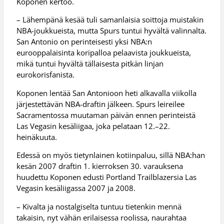
Koponen kertoo.
– Lähempänä kesää tuli samanlaisia soittoja muistakin
NBA-joukkueista, mutta Spurs tuntui hyvältä valinnalta.
San Antonio on perinteisesti yksi NBA:n
eurooppalaisinta koripalloa pelaavista joukkueista,
mikä tuntui hyvältä tällaisesta pitkän linjan
eurokorisfanista.
Koponen lentää San Antonioon heti alkavalla viikolla
järjestettävän NBA-draftin jälkeen. Spurs leireilee
Sacramentossa muutaman päivän ennen perinteistä
Las Vegasin kesäliigaa, joka pelataan 12.–22.
heinäkuuta.
Edessä on myös tietynlainen kotiinpaluu, sillä NBA:han
kesän 2007 draftin 1. kierroksen 30. varauksena
huudettu Koponen edusti Portland Trailblazersia Las
Vegasin kesäliigassa 2007 ja 2008.
– Kivalta ja nostalgiselta tuntuu tietenkin mennä
takaisin, nyt vähän erilaisessa roolissa, naurahtaa