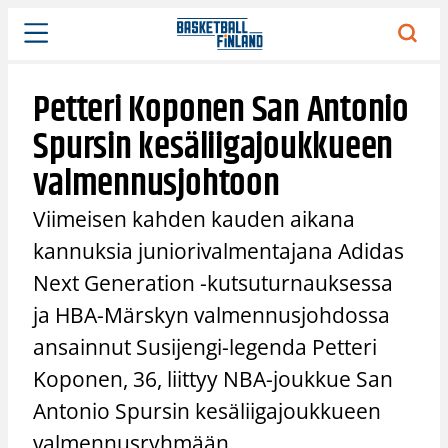
Siirry
sisältöön
Petteri Koponen San Antonio
Spursin kesäliigajoukkueen
valmennusjohtoon
Viimeisen kahden kauden aikana
kannuksia juniorivalmentajana Adidas
Next Generation -kutsuturnauksessa
ja HBA-Märskyn valmennusjohdossa
ansainnut Susijengi-legenda Petteri
Koponen, 36, liittyy NBA-joukkue San
Antonio Spursin kesäliigajoukkueen
valmennusryhmään.