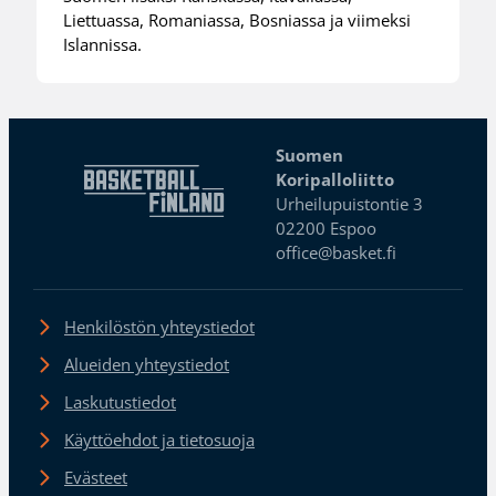
Liettuassa, Romaniassa, Bosniassa ja viimeksi
Islannissa.
Suomen
Koripalloliitto
Urheilupuistontie 3
02200 Espoo
office@basket.fi
Henkilöstön yhteystiedot
Alueiden yhteystiedot
Laskutustiedot
Käyttöehdot ja tietosuoja
Evästeet