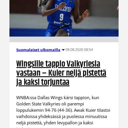
08.08.2026 08:54
Suomalaiset ulkomailla
Wingsille tappio Valkyriesia
vastaan – Kuier neljä pistettä
ja kaksi torjuntaa
WNBA:ssa Dallas Wings kärsi tappion, kun
Golden State Valkyries oli parempi
loppulukemin 94-76 (44-36). Awak Kuier tilastoi
vaihdoissa yhdeksässä ja puolessa minuutissa
neljä pistettä, yhden levypallon ja kaksi