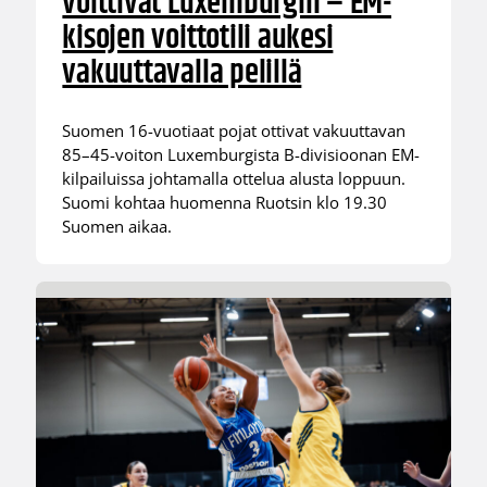
voittivat Luxemburgin – EM-
kisojen voittotili aukesi
vakuuttavalla pelillä
Suomen 16-vuotiaat pojat ottivat vakuuttavan
85–45-voiton Luxemburgista B-divisioonan EM-
kilpailuissa johtamalla ottelua alusta loppuun.
Suomi kohtaa huomenna Ruotsin klo 19.30
Suomen aikaa.