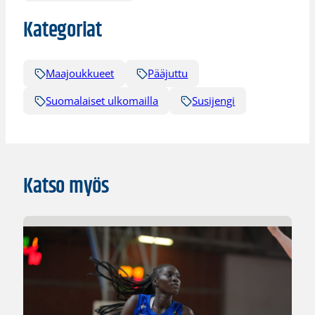
Kategoriat
Maajoukkueet
Pääjuttu
Suomalaiset ulkomailla
Susijengi
Katso myös