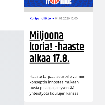
04.08.2026 12:00
Koripalloliitto
Miljoona
koria! -haaste
alkaa 17.8.
Haaste tarjoaa seuroille valmiin
konseptin innostaa mukaan
uusia pelaajia ja syventää
yhteistyötä koulujen kanssa.