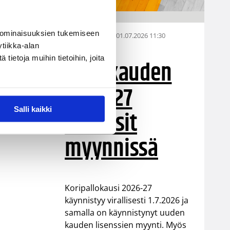
 ominaisuuksien tukemiseen
01.07.2026 11:30
Alueen sarja
tiikka-alan
ietoja muihin tietoihin, joita
Koriskauden
2026-27
Salli kaikki
lisenssit
myynnissä
Koripallokausi 2026-27
käynnistyy virallisesti 1.7.2026 ja
samalla on käynnistynyt uuden
kauden lisenssien myynti. Myös