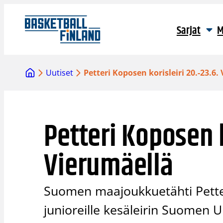
Siirry
sisältöön
Sarjat
M
Uutiset
Petteri Koposen korisleiri 20.-23.6.
Petteri Koposen k
Vierumäellä
Suomen maajoukkuetähti Petteri
junioreille kesäleirin Suomen U