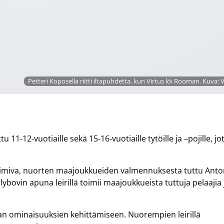
Petteri Koposella riitti iltapuhdetta, kun Virtus löi Rooman. Kuva: V
-12-vuotiaille sekä 15-16-vuotiaille tytöille ja –pojille, jo
 toimiva, nuorten maajoukkueiden valmennuksesta tuttu Ant
bovin apuna leirillä toimii maajoukkueista tuttuja pelaajia 
ajan ominaisuuksien kehittämiseen. Nuorempien leirillä