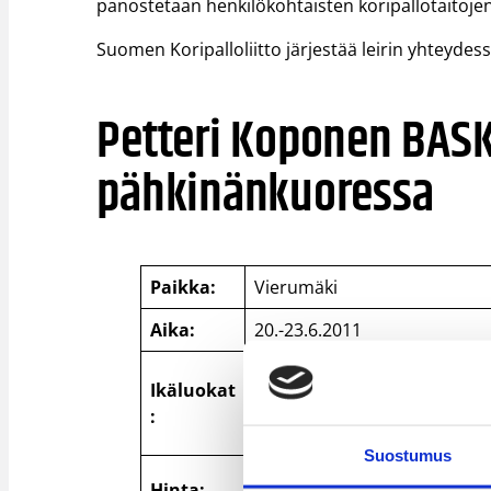
panostetaan henkilökohtaisten koripallotaitoje
Suomen Koripalloliitto järjestää leirin yhteyde
Petteri Koponen BAS
pähkinänkuoressa
Paikka:
Vierumäki
Aika:
20.-23.6.2011
Minit (1999-2000-syntyneet):
Ikäluokat
:
B-juniorit (1995-1996-syntyne
Suostumus
315 euroa (sisältää ammatti
Hinta: