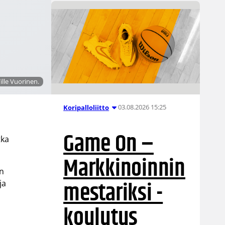
ille Vuorinen.
03.08.2026 15:25
Koripalloliitto
Game On –
tka
Markkinoinnin
on
mestariksi -
ja
koulutus