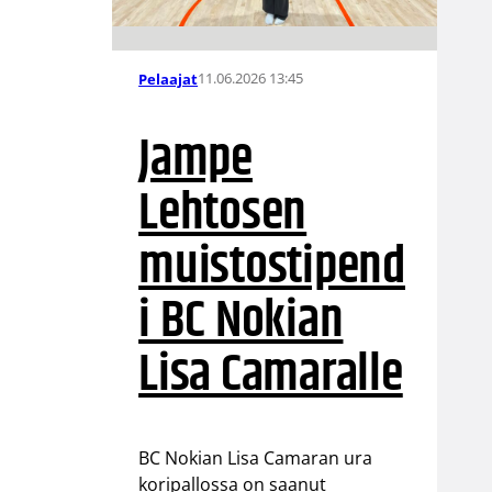
11.06.2026 13:45
Pelaajat
Jampe
Lehtosen
muistostipend
i BC Nokian
Lisa Camaralle
BC Nokian Lisa Camaran ura
koripallossa on saanut