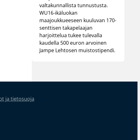
valtakunnallista tunnustusta.
WU16-ikäluokan
maajoukkueeseen kuuluvan 170-
senttisen takapelaajan
harjoittelua tukee tulevalla
kaudella 500 euron arvoinen
Jampe Lehtosen muistostipendi.
t ja tietosuoja