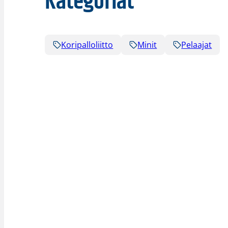
Kategoriat
Koripalloliitto
Minit
Pelaajat