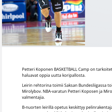
Petteri Koponen BASKETBALL Camp on tarkoitettu 11
haluavat oppia uutta koripallosta.
Leirin rehtorina toimii Saksan Bundesliigassa
Mirolybov. NBA-varatun Petteri Koposen ja Miroly
valmentajia.
B-nuorten leirillä opetus keskittyy pelinrakent