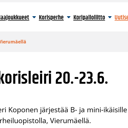
aajoukkueet
Korisperhe
Koripalloliitto
Uutis
 Vierumäellä
orisleiri 20.-23.6.
 Koponen järjestää B- ja mini-ikäisille
rheiluopistolla, Vierumäellä.