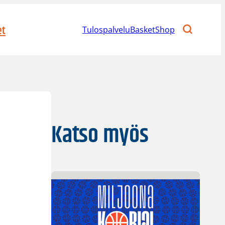
et
Tulospalvelu
BasketShop
Katso myös