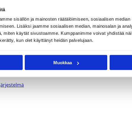
sa, täysihoitoruokailut sekä leiripaidan)
itä
sivuilla
mme sisällön ja mainosten räätälöimiseen, sosiaalisen median
iseen. Lisäksi jaamme sosiaalisen median, mainosalan ja analy
, miten käytät sivustoamme. Kumppanimme voivat yhdistää näitä t
n kerätty, kun olet käyttänyt heidän palvelujaan.
bov
anton.mirolybov@windowslive.com
(leirisisällöt)
Muokkaa
järjestelmä