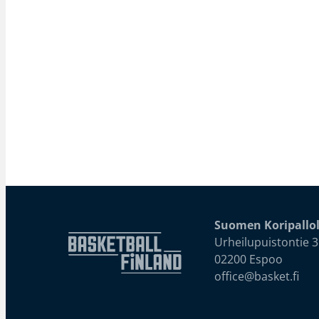
Suomen Koripallol
Urheilupuistontie 3
02200 Espoo
office@basket.fi