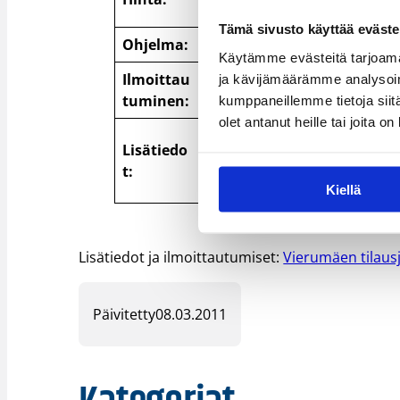
hengen huoneissa/huoneistois
Tämä sivusto käyttää eväste
Ohjelma:
Leiriohjelma Vierumäen netti
Käytämme evästeitä tarjoama
Ilmoittau
ja kävijämäärämme analysoim
27.5.2011 mennessä
tuminen:
kumppaneillemme tietoja siitä
olet antanut heille tai joita o
Leirin rehtori: Anton Miroly
Lisätiedo
t:
Vierumäki:
Kiellä
Lisätiedot ja ilmoittautumiset:
Vierumäen tilaus
Päivitetty
08.03.2011