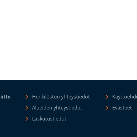
iitto
Henkilöstön yhteystiedot
Käyttöehdo
Alueiden yhteystiedot
Evästeet
Laskutustiedot