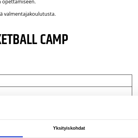
n opettamiseen.
ssä valmentajakoulutusta.
KETBALL CAMP
 Henkilökohtaisen taidon leiri
et): Pelinrakentajan leiri
Yksityiskohdat
laisten toteuttaman valmennuksen, majoituksen 2-5