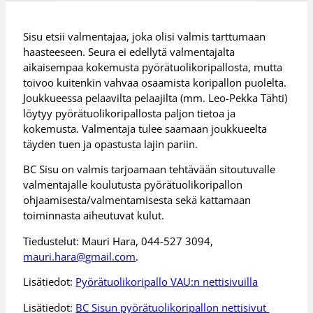
Sisu etsii valmentajaa, joka olisi valmis tarttumaan
haasteeseen. Seura ei edellytä valmentajalta
aikaisempaa kokemusta pyörätuolikoripallosta, mutta
toivoo kuitenkin vahvaa osaamista koripallon puolelta.
Joukkueessa pelaavilta pelaajilta (mm. Leo-Pekka Tähti)
löytyy pyörätuolikoripallosta paljon tietoa ja
kokemusta. Valmentaja tulee saamaan joukkueelta
täyden tuen ja opastusta lajin pariin.
BC Sisu on valmis tarjoamaan tehtävään sitoutuvalle
valmentajalle koulutusta pyörätuolikoripallon
ohjaamisesta/valmentamisesta sekä kattamaan
toiminnasta aiheutuvat kulut.
Tiedustelut: Mauri Hara, 044-527 3094,
mauri.hara@gmail.com
.
Lisätiedot:
Pyörätuolikoripallo VAU:n nettisivuilla
Lisätiedot:
BC Sisun pyörätuolikoripallon nettisivut