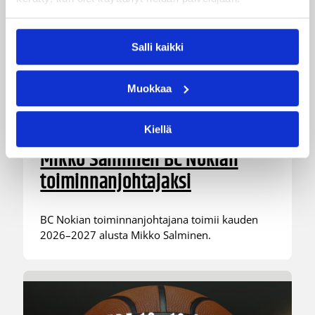
Salli kaikki
Muokkaa
01.08.2026 16:31
Alueet
Kiellä
Mikko Salminen BC Nokian
toiminnanjohtajaksi
BC Nokian toiminnanjohtajana toimii kauden
2026–2027 alusta Mikko Salminen.