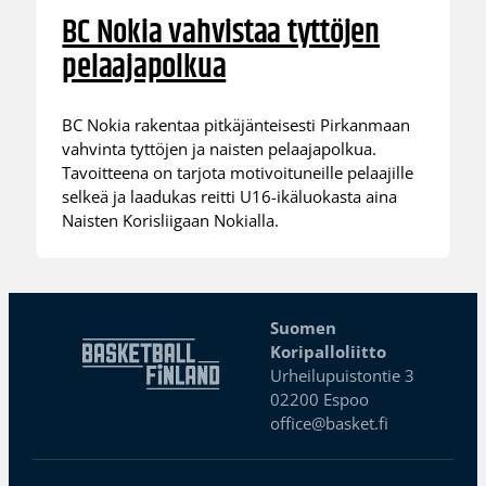
BC Nokia vahvistaa tyttöjen
pelaajapolkua
BC Nokia rakentaa pitkäjänteisesti Pirkanmaan
vahvinta tyttöjen ja naisten pelaajapolkua.
Tavoitteena on tarjota motivoituneille pelaajille
selkeä ja laadukas reitti U16-ikäluokasta aina
Naisten Korisliigaan Nokialla.
Suomen
Koripalloliitto
Urheilupuistontie 3
02200 Espoo
office@basket.fi