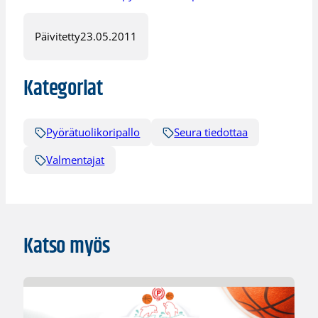
Päivitetty
23.05.2011
Kategoriat
Pyörätuolikoripallo
Seura tiedottaa
Valmentajat
Katso myös