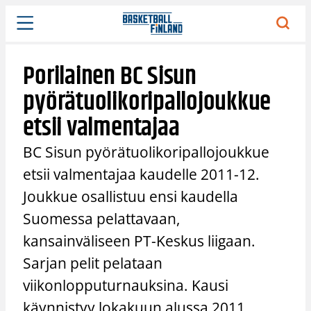
Siirry
sisältöön
Porilainen BC Sisun
pyörätuolikoripallojoukkue
etsii valmentajaa
BC Sisun pyörätuolikoripallojoukkue
etsii valmentajaa kaudelle 2011-12.
Joukkue osallistuu ensi kaudella
Suomessa pelattavaan,
kansainväliseen PT-Keskus liigaan.
Sarjan pelit pelataan
viikonlopputurnauksina. Kausi
käynnistyy lokakuun alussa 2011