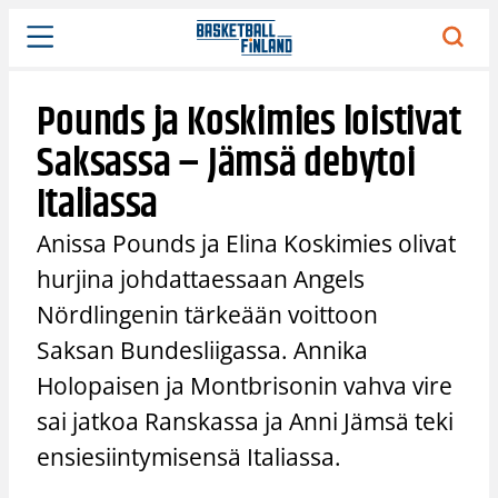
Siirry
sisältöön
Pounds ja Koskimies loistivat
Saksassa – Jämsä debytoi
Italiassa
Anissa Pounds ja Elina Koskimies olivat
hurjina johdattaessaan Angels
Nördlingenin tärkeään voittoon
Saksan Bundesliigassa. Annika
Holopaisen ja Montbrisonin vahva vire
sai jatkoa Ranskassa ja Anni Jämsä teki
ensiesiintymisensä Italiassa.