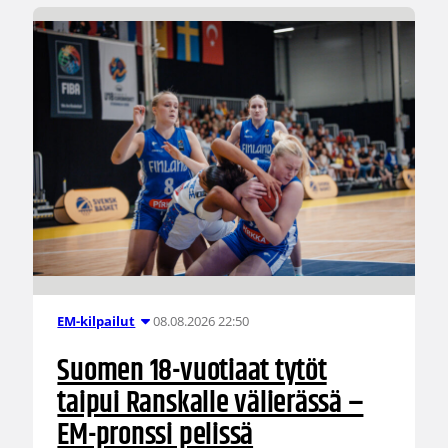
08.08.2026 22:50
EM-kilpailut
Suomen 18-vuotiaat tytöt
taipui Ranskalle välierässä –
EM-pronssi pelissä