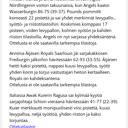
Nördlingenin voiton takuunaisia, kun Angels kaatoi
Wasserburgin 86-75 (39-37). Pounds pommitti
komeasti 22 pistettä ja sai yhdet merkinnät levypallo-,
syöttö- ja riistotilastoihin. Koskimies komppasi 17
pisteen, viiden levypallon, kolmen syötön ja kahden
riiston tilastoilla. Angels on nyt sarjassa yhdeksäntenä.
Ottelusta ei ole saatavilla tarkempia tilastoja.
Anniina Äijäsen Royals Saarlouis jäi sarjakakkosen
Freiburgin jalkoihin hävitessään 62-93 (33-55). Äijänen
heitti kaksi pistettä, nappasi kuusi levypalloa, syötti
yhden korin ja torjui vastustajan heiton kertaalleen.
Royals on kahdeksantena.
Ottelusta ei ole saatavilla tarkempia tilastoja.
Italiassa Awak Kuierin Ragusa sai kylmää kyytiä
sarjajohtaja Schion vieraana hävitessään 41-77 (22-39).
Kuier merkkautti monipuolisesti viisi pistettä, kuusi
levypalloa, neljä syöttöä, yhden riiston ja kaksi
torjuntaa.
Ottelutilastot