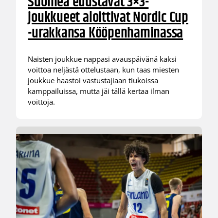
Suomea edustavat 3×3-
joukkueet aloittivat Nordic Cup
-urakkansa Kööpenhaminassa
Naisten joukkue nappasi avauspäivänä kaksi
voittoa neljästä ottelustaan, kun taas miesten
joukkue haastoi vastustajiaan tiukoissa
kamppailuissa, mutta jäi tällä kertaa ilman
voittoja.