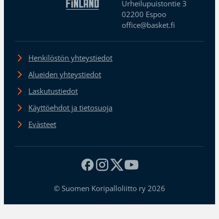
Urheilupuistontie 3
02200 Espoo
office@basket.fi
Henkilöstön yhteystiedot
Alueiden yhteystiedot
Laskutustiedot
Käyttöehdot ja tietosuoja
Evästeet
© Suomen Koripalloliitto ry 2026