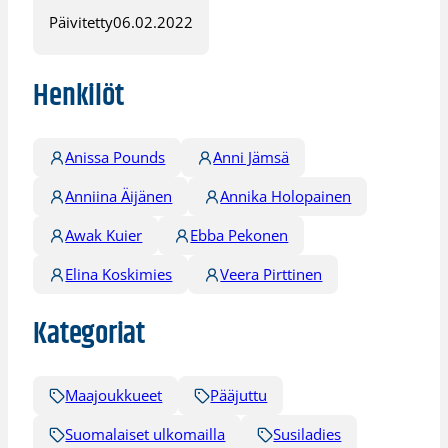
Päivitetty
06.02.2022
Henkilöt
Anissa Pounds
Anni Jämsä
Anniina Äijänen
Annika Holopainen
Awak Kuier
Ebba Pekonen
Elina Koskimies
Veera Pirttinen
Kategoriat
Maajoukkueet
Pääjuttu
Suomalaiset ulkomailla
Susiladies