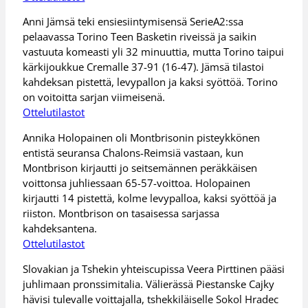
Anni Jämsä teki ensiesiintymisensä SerieA2:ssa
pelaavassa Torino Teen Basketin riveissä ja saikin
vastuuta komeasti yli 32 minuuttia, mutta Torino taipui
kärkijoukkue Cremalle 37-91 (16-47). Jämsä tilastoi
kahdeksan pistettä, levypallon ja kaksi syöttöä. Torino
on voitoitta sarjan viimeisenä.
Ottelutilastot
Annika Holopainen oli Montbrisonin pisteykkönen
entistä seuransa Chalons-Reimsiä vastaan, kun
Montbrison kirjautti jo seitsemännen peräkkäisen
voittonsa juhliessaan 65-57-voittoa. Holopainen
kirjautti 14 pistettä, kolme levypalloa, kaksi syöttöä ja
riiston. Montbrison on tasaisessa sarjassa
kahdeksantena.
Ottelutilastot
Slovakian ja Tshekin yhteiscupissa Veera Pirttinen pääsi
juhlimaan pronssimitalia. Välierässä Piestanske Cajky
hävisi tulevalle voittajalla, tshekkiläiselle Sokol Hradec