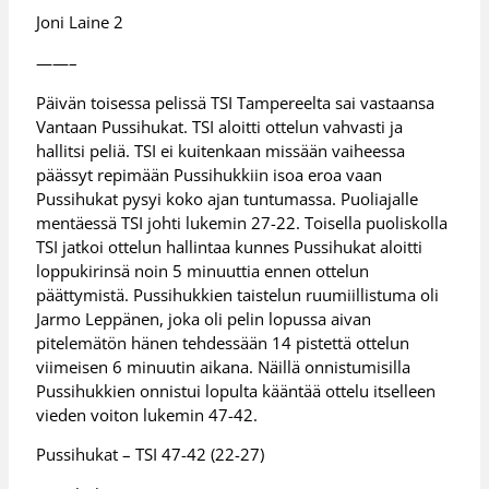
Joni Laine 2
——–
Päivän toisessa pelissä TSI Tampereelta sai vastaansa
Vantaan Pussihukat. TSI aloitti ottelun vahvasti ja
hallitsi peliä. TSI ei kuitenkaan missään vaiheessa
päässyt repimään Pussihukkiin isoa eroa vaan
Pussihukat pysyi koko ajan tuntumassa. Puoliajalle
mentäessä TSI johti lukemin 27-22. Toisella puoliskolla
TSI jatkoi ottelun hallintaa kunnes Pussihukat aloitti
loppukirinsä noin 5 minuuttia ennen ottelun
päättymistä. Pussihukkien taistelun ruumiillistuma oli
Jarmo Leppänen, joka oli pelin lopussa aivan
pitelemätön hänen tehdessään 14 pistettä ottelun
viimeisen 6 minuutin aikana. Näillä onnistumisilla
Pussihukkien onnistui lopulta kääntää ottelu itselleen
vieden voiton lukemin 47-42.
Pussihukat – TSI 47-42 (22-27)