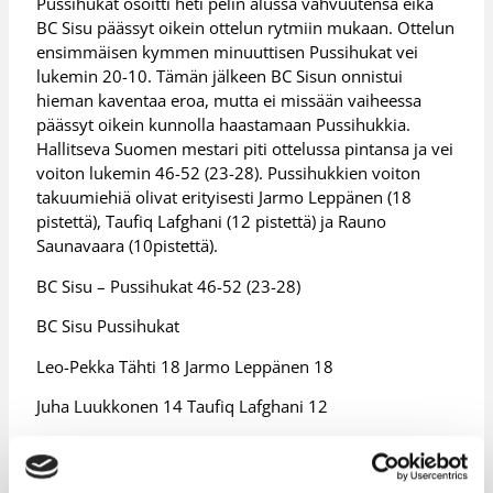
Pussihukat osoitti heti pelin alussa vahvuutensa eikä
BC Sisu päässyt oikein ottelun rytmiin mukaan. Ottelun
ensimmäisen kymmen minuuttisen Pussihukat vei
lukemin 20-10. Tämän jälkeen BC Sisun onnistui
hieman kaventaa eroa, mutta ei missään vaiheessa
päässyt oikein kunnolla haastamaan Pussihukkia.
Hallitseva Suomen mestari piti ottelussa pintansa ja vei
voiton lukemin 46-52 (23-28). Pussihukkien voiton
takuumiehiä olivat erityisesti Jarmo Leppänen (18
pistettä), Taufiq Lafghani (12 pistettä) ja Rauno
Saunavaara (10pistettä).
BC Sisu – Pussihukat 46-52 (23-28)
BC Sisu Pussihukat
Leo-Pekka Tähti 18 Jarmo Leppänen 18
Juha Luukkonen 14 Taufiq Lafghani 12
Juha Raati 12 Rauno Saunavaara 10
Jussi Juntunen 2 Hannu Väistö 8