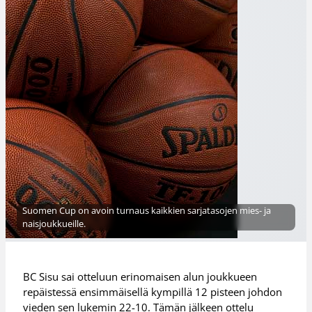
Suomen Cup on avoin turnaus kaikkien sarjatasojen mies- ja
naisjoukkueille.
BC Sisu sai otteluun erinomaisen alun joukkueen
repäistessä ensimmäisellä kympillä 12 pisteen johdon
vieden sen lukemin 22-10. Tämän jälkeen ottelu