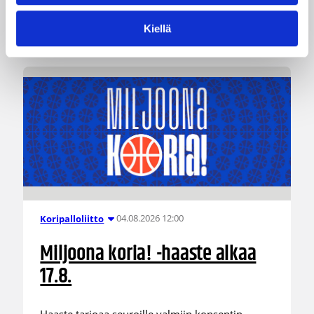
Katso myös
Kiellä
04.08.2026 12:00
Koripalloliitto
Miljoona koria! -haaste alkaa
17.8.
Haaste tarjoaa seuroille valmiin konseptin