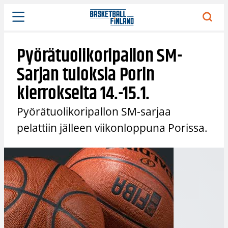
Siirry
sisältöön
Pyörätuolikoripallon SM-
Sarjan tuloksia Porin
kierrokselta 14.-15.1.
Pyörätuolikoripallon SM-sarjaa
pelattiin jälleen viikonloppuna Porissa.