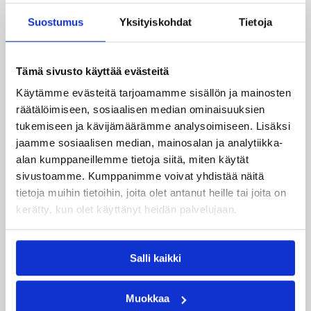
Henry Manni 4
Suostumus
Yksityiskohdat
Tietoja
———–
Tämä sivusto käyttää evästeitä
Tulokset ja tilastot kaikista otteluista on löydettävissä
myös Basket.fi:stä:
Käytämme evästeitä tarjoamamme sisällön ja mainosten
räätälöimiseen, sosiaalisen median ominaisuuksien
http://www.basket.fi/sarjat/sarjan_etusivu/?
tukemiseen ja kävijämäärämme analysoimiseen. Lisäksi
season_id=15713&league_id=17
jaamme sosiaalisen median, mainosalan ja analytiikka-
alan kumppaneillemme tietoja siitä, miten käytät
Päivitetty
16.01.2012
sivustoamme. Kumppanimme voivat yhdistää näitä
tietoja muihin tietoihin, joita olet antanut heille tai joita on
kerätty, kun olet käyttänyt heidän palvelujaan.
Kategoriat
Salli kaikki
Koripalloliitto
Muokkaa