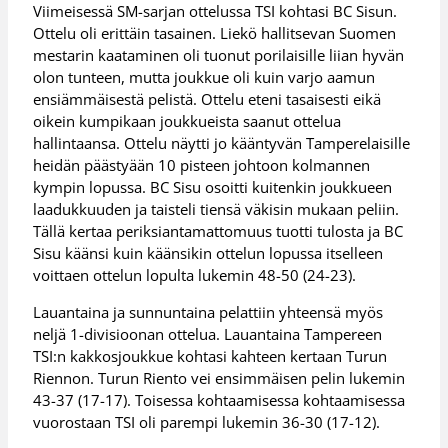
Viimeisessä SM-sarjan ottelussa TSI kohtasi BC Sisun.
Ottelu oli erittäin tasainen. Liekö hallitsevan Suomen
mestarin kaataminen oli tuonut porilaisille liian hyvän
olon tunteen, mutta joukkue oli kuin varjo aamun
ensiämmäisestä pelistä. Ottelu eteni tasaisesti eikä
oikein kumpikaan joukkueista saanut ottelua
hallintaansa. Ottelu näytti jo kääntyvän Tamperelaisille
heidän päästyään 10 pisteen johtoon kolmannen
kympin lopussa. BC Sisu osoitti kuitenkin joukkueen
laadukkuuden ja taisteli tiensä väkisin mukaan peliin.
Tällä kertaa periksiantamattomuus tuotti tulosta ja BC
Sisu käänsi kuin käänsikin ottelun lopussa itselleen
voittaen ottelun lopulta lukemin 48-50 (24-23).
Lauantaina ja sunnuntaina pelattiin yhteensä myös
neljä 1-divisioonan ottelua. Lauantaina Tampereen
TSI:n kakkosjoukkue kohtasi kahteen kertaan Turun
Riennon. Turun Riento vei ensimmäisen pelin lukemin
43-37 (17-17). Toisessa kohtaamisessa kohtaamisessa
vuorostaan TSI oli parempi lukemin 36-30 (17-12).