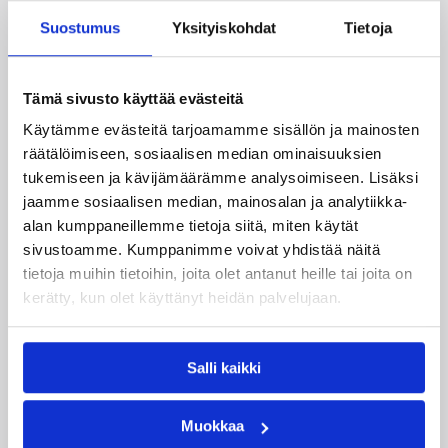
Suostumus
Yksityiskohdat
Tietoja
Tämä sivusto käyttää evästeitä
Käytämme evästeitä tarjoamamme sisällön ja mainosten
räätälöimiseen, sosiaalisen median ominaisuuksien
tukemiseen ja kävijämäärämme analysoimiseen. Lisäksi
jaamme sosiaalisen median, mainosalan ja analytiikka-
alan kumppaneillemme tietoja siitä, miten käytät
04.08.2026 12:00
Koripalloliitto
sivustoamme. Kumppanimme voivat yhdistää näitä
tietoja muihin tietoihin, joita olet antanut heille tai joita on
Miljoona koria! -haaste alkaa
kerätty, kun olet käyttänyt heidän palvelujaan.
17.8.
Salli kaikki
Haaste tarjoaa seuroille valmiin konseptin
innostaa mukaan uusia pelaajia ja syventää
yhteistyötä koulujen kanssa.
Muokkaa