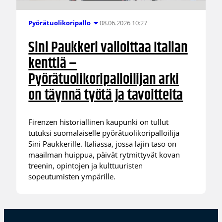
08.06.2026 10:27
Pyörätuolikoripallo
Sini Paukkeri valloittaa Italian
kenttiä –
Pyörätuolikoripalloilijan arki
on täynnä työtä ja tavoitteita
Firenzen historiallinen kaupunki on tullut
tutuksi suomalaiselle pyörätuolikoripalloilija
Sini Paukkerille. Italiassa, jossa lajin taso on
maailman huippua, päivät rytmittyvät kovan
treenin, opintojen ja kulttuuristen
sopeutumisten ympärille.