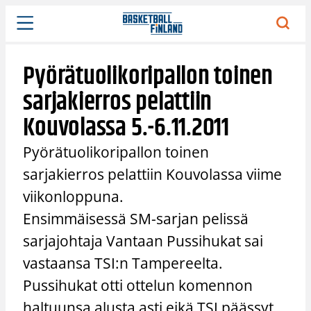
Siirry
sisältöön
Pyörätuolikoripallon toinen
sarjakierros pelattiin
Kouvolassa 5.-6.11.2011
Pyörätuolikoripallon toinen
sarjakierros pelattiin Kouvolassa viime
viikonloppuna.
Ensimmäisessä SM-sarjan pelissä
sarjajohtaja Vantaan Pussihukat sai
vastaansa TSI:n Tampereelta.
Pussihukat otti ottelun komennon
haltuunsa alusta asti eikä TSI päässyt