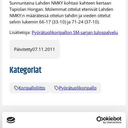
Sunnuntaina Lahden NMKY kohtasi kahteen kertaan
Tapiolan Hongan. Molemmat ottelut etenivät Lahden
NMKY:n määrätessä ottelun tahdin ja vieden ottelut
selvin lukemin 66-17 (33-10) ja 71-24 (37-10).
Lisätietoja:
Pyörätuolikoripallon SM-sarjan tulospalvelu
Päivitetty
07.11.2011
Kategoriat
Koripalloliitto
Pyörätuolikoripallo
Katso myös