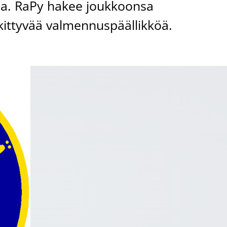
aa. RaPy hakee joukkoonsa
ittyvää valmennuspäällikköä.