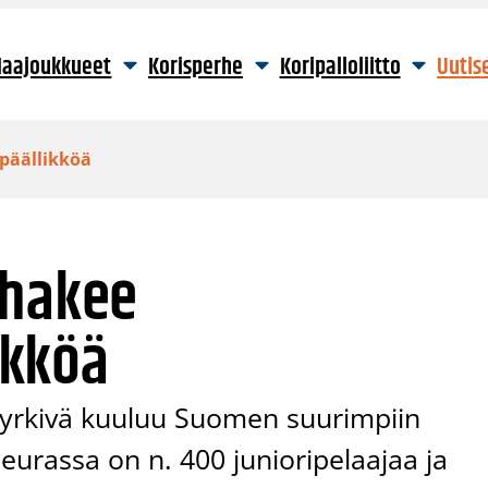
aajoukkueet
Korisperhe
Koripalloliitto
Uutis
päällikköä
 hakee
ikköä
Pyrkivä kuuluu Suomen suurimpiin
Seurassa on n. 400 junioripelaajaa ja