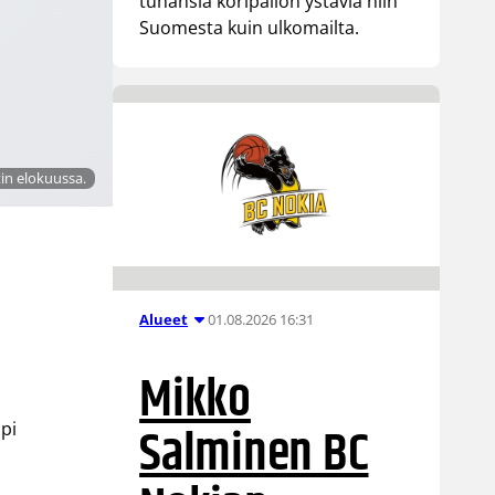
tuhansia koripallon ystäviä niin
Suomesta kuin ulkomailta.
tin elokuussa.
01.08.2026 16:31
Alueet
a
Mikko
Salminen BC
pi