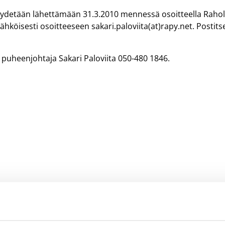
yydetään lähettämään 31.3.2010 mennessä osoitteella Raho
hköisesti osoitteeseen sakari.paloviita(at)rapy.net. Postits
 puheenjohtaja Sakari Paloviita 050-480 1846.