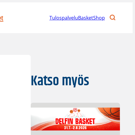
et
Tulospalvelu
BasketShop
Katso myös