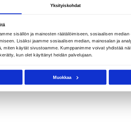
Yksityiskohdat
itä
mme sisällön ja mainosten räätälöimiseen, sosiaalisen median
iseen. Lisäksi jaamme sosiaalisen median, mainosalan ja analy
, miten käytät sivustoamme. Kumppanimme voivat yhdistää näitä t
n kerätty, kun olet käyttänyt heidän palvelujaan.
Muokkaa