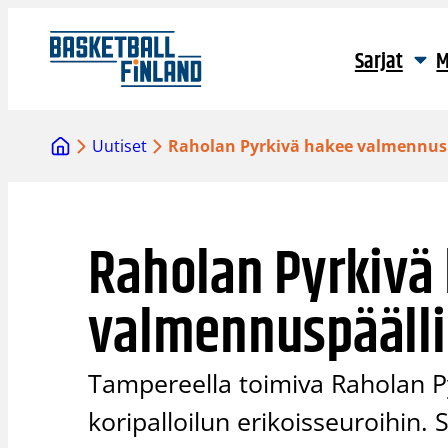
Siirry
sisältöön
Sarjat
M
Uutiset
Raholan Pyrkivä hakee valmennus
Raholan Pyrkivä
valmennuspääll
Tampereella toimiva Raholan 
koripalloilun erikoisseuroihin. 