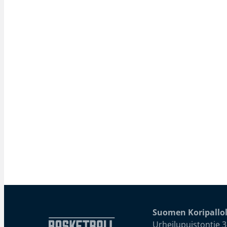
Suomen Koripallol
Urheilupuistontie 3