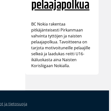
pelaajapolkua
BC Nokia rakentaa
pitkäjänteisesti Pirkanmaan
vahvinta tyttöjen ja naisten
pelaajapolkua. Tavoitteena on
tarjota motivoituneille pelaajille
selkeä ja laadukas reitti U16-
ikäluokasta aina Naisten
Korisliigaan Nokialla.
t ja tietosuoja