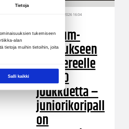
Tietoja
28.07.2026 16:04
Alueet
Stadium-
 ominaisuuksien tukemiseen
tiikka-alan
turnaukseen
ietoja muihin tietoihin, joita
Tampereelle
yli 200
Salli kaikki
joukkuetta –
juniorikoripall
on