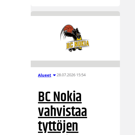
28.07.2026 15:54
Alueet
BC Nokia
vahvistaa
tyttöjen