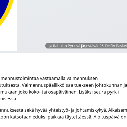
..ja Raholan Pyrkivä järjestävät 26. Delfin Baske
valmennustoimintaa vastaamalla valmennuksen
lutuksesta. Valmennuspäällikkö saa tuekseen johtokunnan j
ukaan joko koko- tai osapäiväinen. Lisäksi seura pyrkii
misessa.
ennuksesta sekä hyvää yhteistyö- ja johtamiskykyä. Aikaisem
ttoon katsotaan eduksi paikkaa täytettäessä. Aloituspäivä on