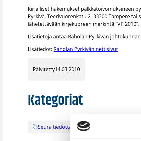
Kirjalliset hakemukset palkkatoivomuksineen p
Pyrkivä, Teerivuorenkatu 2, 33300 Tampere tai sä
lähetettävään kirjekuoreen merkintä ”VP 2010”.
Lisätietoja antaa Raholan Pyrkivän johtokunnan
Lisätiedot:
Raholan Pyrkivän nettisivut
Päivitetty
14.03.2010
Kategoriat
Seura tiedottaa
Valmentajat