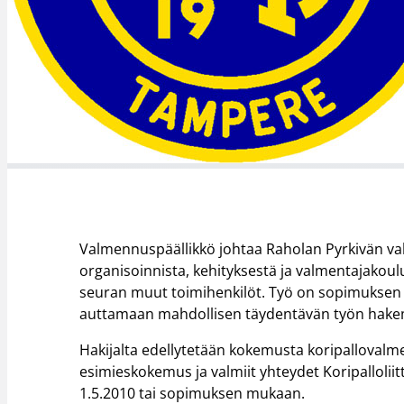
Valmennuspäällikkö johtaa Raholan Pyrkivän 
organisoinnista, kehityksestä ja valmentajakou
seuran muut toimihenkilöt. Työ on sopimuksen m
auttamaan mahdollisen täydentävän työn hake
Hakijalta edellytetään kokemusta koripallovalm
esimieskokemus ja valmiit yhteydet Koripallolii
1.5.2010 tai sopimuksen mukaan.