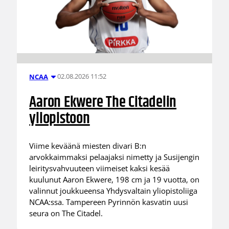
02.08.2026 11:52
NCAA
Aaron Ekwere The Citadelin
yliopistoon
Viime keväänä miesten divari B:n
arvokkaimmaksi pelaajaksi nimetty ja Susijengin
leiritysvahvuuteen viimeiset kaksi kesää
kuulunut Aaron Ekwere, 198 cm ja 19 vuotta, on
valinnut joukkueensa Yhdysvaltain yliopistoliiga
NCAA:ssa. Tampereen Pyrinnön kasvatin uusi
seura on The Citadel.