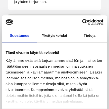
ja yhden torjunnan.
Suostumus
Yksityiskohdat
Tietoja
Tämä sivusto käyttää evästeitä
Käytämme evästeitä tarjoamamme sisällön ja mainosten
räätälöimiseen, sosiaalisen median ominaisuuksien
tukemiseen ja kävijämäärämme analysoimiseen. Lisäksi
jaamme sosiaalisen median, mainosalan ja analytiikka-
alan kumppaneillemme tietoja siitä, miten käytät
sivustoamme. Kumppanimme voivat yhdistää näitä
03.08.2026 09:24
Suomalaiset ulkomailla
tietoja muihin tietoihin, joita olet antanut heille tai joita on
Dallas takaisin voittokantaan
kerätty, kun olet käyttänyt heidän palvelujaan.