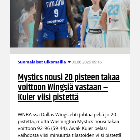
06.08.2026 09:16
Suomalaiset ulkomailla
Mystics nousi 20 pisteen takaa
voittoon Wingsiä vastaan –
Kuier viisi pistettä
WNBA:ssa Dallas Wings ehti johtaa peliä jo 20
pistettä, mutta Washington Mystics nousi takaa
voittoon 92-96 (59-44). Awak Kuier pelasi
vaihdosta viisi minuuttia tilastoiden viisi pistettä