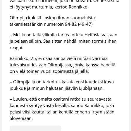
vastaan iskun sormeeni, joka on kuvattu. Onneksi siitä
ei löytynyt murtumia, kertoo Rannikko.
Olimpija kukisti Laskon ilman suomalaista
takamiestäänkin numeroin 94-82 (49-47).
– Meillä on tällä viikolla tärkeä ottelu Heliosia vastaan
ja pelaan silloin. Saa sitten nähdä, miten sormi siihen
reagoi.
Rannikko, 25, ei osaa sanoa vielä mitään varmaa
tulevaisuudestaan Olimpijassa, jonka kanssa hänellä
on vielä toinen vuosi sopimusta jäljellä.
– Olimpijalla on tarkoitus kasata ensi kaudeksi kova
joukkue ja minun halutaan jäävän Ljubljanaan.
– Luulen, että omalta osaltani ratkaisu seuraavasta
kaudesta syntyy vasta kesällä, sanoo Rannikko, joka
pelasi viisi kautta Italian kentillä ennen siirtymistään
Sloveniaan.