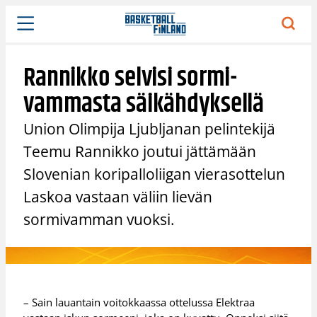
Siirry
sisältöön
Rannikko selvisi sormi-
vammasta säikähdyksellä
Union Olimpija Ljubljanan pelintekijä
Teemu Rannikko joutui jättämään
Slovenian koripalloliigan vierasottelun
Laskoa vastaan väliin lievän
sormivamman vuoksi.
– Sain lauantain voitokkaassa ottelussa Elektraa