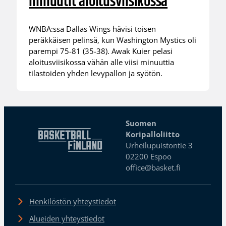
minuutit aloitusviisikossa
WNBA:ssa Dallas Wings hävisi toisen
peräkkäisen pelinsä, kun Washington Mystics oli
parempi 75-81 (35-38). Awak Kuier pelasi
aloitusviisikossa vähän alle viisi minuuttia
tilastoiden yhden levypallon ja syötön.
Suomen
Koripalloliitto
Urheilupuistontie 3
02200 Espoo
office@basket.fi
Henkilöstön yhteystiedot
Alueiden yhteystiedot