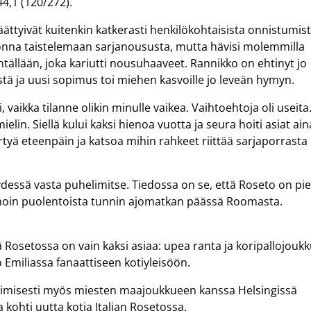
4,1 (120/272).
tyivät kuitenkin katkerasti henkilökohtaisista onnistumis
onna taistelemaan sarjanoususta, mutta hävisi molemmilla
entällään, joka kariutti nousuhaaveet. Rannikko on ehtinyt jo
tä ja uusi sopimus toi miehen kasvoille jo leveän hymyn.
vaikka tilanne olikin minulle vaikea. Vaihtoehtoja oli useita
mielin. Siellä kului kaksi hienoa vuotta ja seura hoiti asiat ain
irtyä eteenpäin ja katsoa mihin rahkeet riittää sarjaporrasta
essä vasta puhelimitse. Tiedossa on se, että Roseto on pie
, noin puolentoista tunnin ajomatkan päässä Roomasta.
ttä Rosetossa on vain kaksi asiaa: upea ranta ja koripallojoukk
 Emiliassa fanaattiseen kotiyleisöön.
toimisesti myös miesten maajoukkueen kanssa Helsingissä
 kohti uutta kotia Italian Rosetossa.