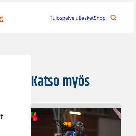
et
Tulospalvelu
BasketShop
Katso myös
t