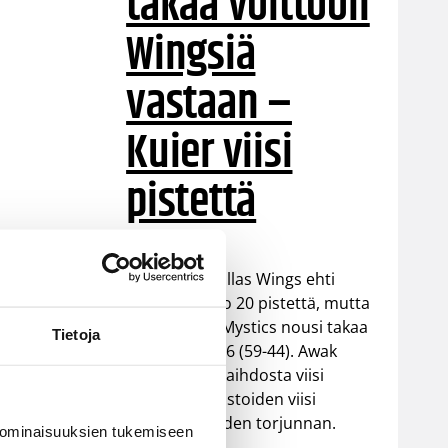
takaa voittoon
Wingsiä
vastaan –
Kuier viisi
pistettä
WNBA:ssa Dallas Wings ehti
johtaa peliä jo 20 pistettä, mutta
Washington Mystics nousi takaa
Tietoja
voittoon 92-96 (59-44). Awak
Kuier pelasi vaihdosta viisi
minuuttia tilastoiden viisi
pistettä ja yhden torjunnan.
 ominaisuuksien tukemiseen