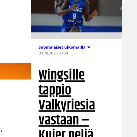
Suomalaiset ulkomailla
08.08.2026 08:54
Wingsille
tappio
Valkyriesia
vastaan –
Kuier neljä
en