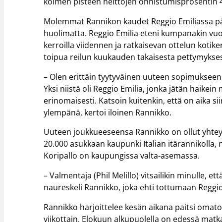
kolmen pisteen heittojen onnistumisprosentin 4
Molemmat Rannikon kaudet Reggio Emiliassa päät
huolimatta. Reggio Emilia eteni kumpanakin vu
kerroilla viidennen ja ratkaisevan ottelun kotik
toipua reilun kuukauden takaisesta pettymykses
– Olen erittäin tyytyväinen uuteen sopimukseeni, 
Yksi niistä oli Reggio Emilia, jonka jätän haikein 
erinomaisesti. Katsoin kuitenkin, että on aika si
ylempänä, kertoi iloinen Rannikko.
Uuteen joukkueeseensa Rannikko on ollut yhteyd
20.000 asukkaan kaupunki Italian itärannikolla
Koripallo on kaupungissa valta-asemassa.
– Valmentaja (Phil Melillo) vitsailikin minulle, e
naureskeli Rannikko, joka ehti tottumaan Reggio
Rannikko harjoittelee kesän aikana paitsi oma
viikottain. Elokuun alkupuolella on edessä matka