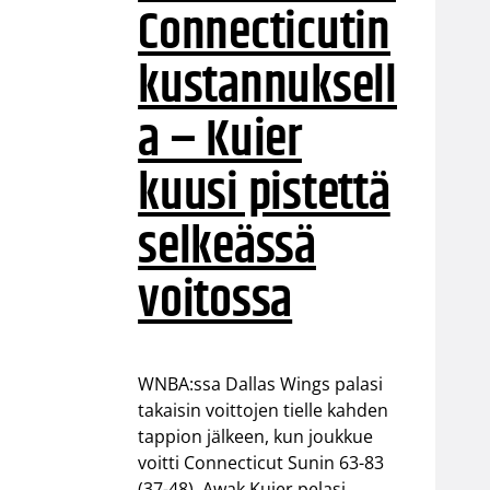
Connecticutin
kustannuksell
a – Kuier
kuusi pistettä
selkeässä
voitossa
WNBA:ssa Dallas Wings palasi
takaisin voittojen tielle kahden
tappion jälkeen, kun joukkue
voitti Connecticut Sunin 63-83
(37-48). Awak Kuier pelasi