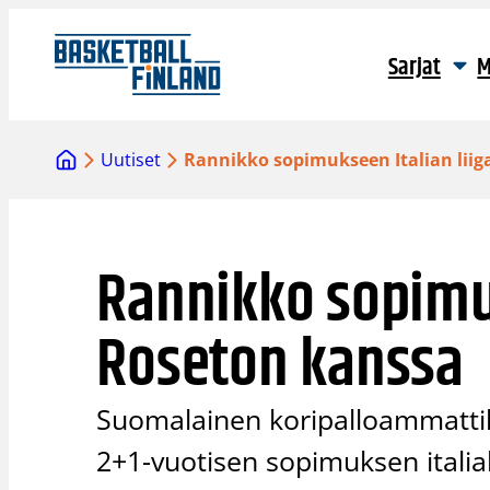
Siirry
sisältöön
Sarjat
M
Uutiset
Rannikko sopimukseen Italian lii
Rannikko sopimuk
Roseton kanssa
Suomalainen koripalloammattil
2+1-vuotisen sopimuksen itali