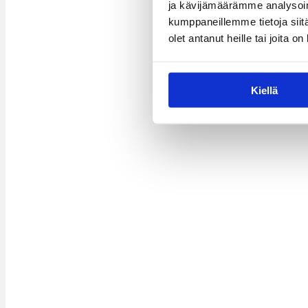
ja kävijämäärämme analysoim
kumppaneillemme tietoja siitä
olet antanut heille tai joita o
Kiellä