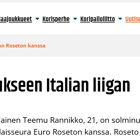
aajoukkueet
Korisperhe
Koripalloliitto
Uutis
gan Roseton kanssa
seen Italian liigan
ainen Teemu Rannikko, 21, on solminu
alaisseura Euro Roseton kanssa. Roseto