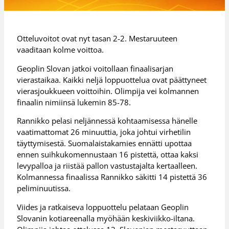
Otteluvoitot ovat nyt tasan 2-2. Mestaruuteen
vaaditaan kolme voittoa.
Geoplin Slovan jatkoi voitollaan finaalisarjan
vierastaikaa. Kaikki neljä loppuottelua ovat päättyneet
vierasjoukkueen voittoihin. Olimpija vei kolmannen
finaalin nimiinsä lukemin 85-78.
Rannikko pelasi neljännessä kohtaamisessa hänelle
vaatimattomat 26 minuuttia, joka johtui virhetilin
täyttymisestä. Suomalaistakamies ennätti upottaa
ennen suihkukomennustaan 16 pistettä, ottaa kaksi
levypalloa ja riistää pallon vastustajalta kertaalleen.
Kolmannessa finaalissa Rannikko säkitti 14 pistettä 36
peliminuutissa.
Viides ja ratkaiseva loppuottelu pelataan Geoplin
Slovanin kotiareenalla myöhään keskiviikko-iltana.