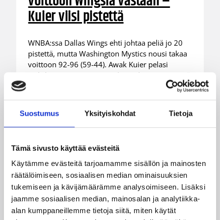
voittoon Wingsiä vastaan –
Kuier viisi pistettä
WNBA:ssa Dallas Wings ehti johtaa peliä jo 20
pistettä, mutta Washington Mystics nousi takaa
voittoon 92-96 (59-44). Awak Kuier pelasi
vaihdosta viisi minuuttia tilastoiden viisi pistettä
ja yhden torjunnan.
Suostumus
Yksityiskohdat
Tietoja
Tämä sivusto käyttää evästeitä
Käytämme evästeitä tarjoamamme sisällön ja mainosten
räätälöimiseen, sosiaalisen median ominaisuuksien
tukemiseen ja kävijämäärämme analysoimiseen. Lisäksi
jaamme sosiaalisen median, mainosalan ja analytiikka-
alan kumppaneillemme tietoja siitä, miten käytät