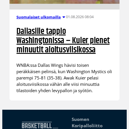
01.08.2026 08:04
Suomalaiset ulkomailla
Dallasille tappio
Washingtonissa – Kuier pienet
minuutit aloitusviisikossa
WNBA:ssa Dallas Wings hävisi toisen
peräkkäisen pelinsä, kun Washington Mystics oli
parempi 75-81 (35-38). Awak Kuier pelasi
aloitusviisikossa vähän alle viisi minuuttia
tilastoiden yhden levypallon ja syötön.
Suomen
Koripalloliitto