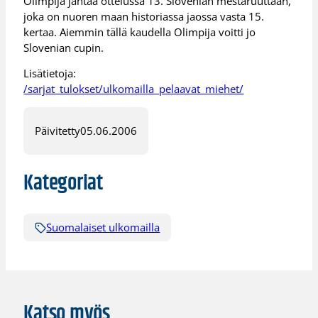
Olimpija jahtaa ottelussa 13. Slovenian mestaruuttaan,
joka on nuoren maan historiassa jaossa vasta 15.
kertaa. Aiemmin tällä kaudella Olimpija voitti jo
Slovenian cupin.
Lisätietoja:
/sarjat_tulokset/ulkomailla_pelaavat_miehet/
Päivitetty
05.06.2006
Kategoriat
Suomalaiset ulkomailla
Katso myös