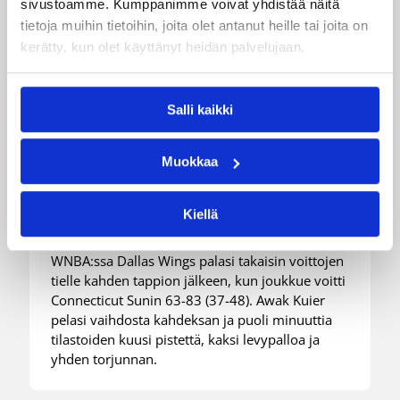
sivustoamme. Kumppanimme voivat yhdistää näitä
tietoja muihin tietoihin, joita olet antanut heille tai joita on
kerätty, kun olet käyttänyt heidän palvelujaan.
03.08.2026 09:24
Suomalaiset ulkomailla
Salli kaikki
Dallas takaisin voittokantaan
Connecticutin kustannuksella
Muokkaa
– Kuier kuusi pistettä
selkeässä voitossa
Kiellä
WNBA:ssa Dallas Wings palasi takaisin voittojen
tielle kahden tappion jälkeen, kun joukkue voitti
Connecticut Sunin 63-83 (37-48). Awak Kuier
pelasi vaihdosta kahdeksan ja puoli minuuttia
tilastoiden kuusi pistettä, kaksi levypalloa ja
yhden torjunnan.