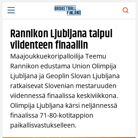
Siirry
sisältöön
Rannikon Ljubljana taipui
viidenteen finaaliin
Maajoukkuekoripalloilija Teemu
Rannikon edustama Union Olimpija
Ljubljana ja Geoplin Slovan Ljubljana
ratkaisevat Slovenian mestaruuden
viidennessä finaalissa keskiviikkona.
Olimpija Ljubljana kärsi neljännessä
finaalissa 71-80-kotitappion
paikallisvastukselleen.