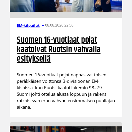
08.08.2026 22:56
EM-kilpailut
Suomen 16-vuotiaat pojat
kaatoivat Ruotsin vahvalla
esityksellä
Suomen 16-vuotiaat pojat nappasivat toisen
peräkkäisen voittonsa B-divisioonan EM-
kisoissa, kun Ruotsi kaatui lukemin 98–79.
Suomi johti ottelua alusta loppuun ja rakensi
ratkaisevan eron vahvan ensimmäisen puoliajan
aikana.