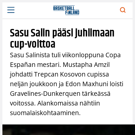
Siirry
sisältöön
Sasu Salin pääsi juhlimaan
cup-voittoa
Sasu Salinista tuli viikonloppuna Copa
Españan mestari. Mustapha Amzil
johdatti Trepcan Kosovon cupissa
neljän joukkoon ja Edon Maxhuni loisti
Gravelines-Dunkerquen tärkeässä
voitossa. Alankomaissa nähtiin
suomalaiskohtaaminen.