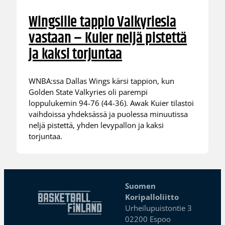
Wingsille tappio Valkyriesia
vastaan – Kuier neljä pistettä
ja kaksi torjuntaa
WNBA:ssa Dallas Wings kärsi tappion, kun
Golden State Valkyries oli parempi
loppulukemin 94-76 (44-36). Awak Kuier tilastoi
vaihdoissa yhdeksässä ja puolessa minuutissa
neljä pistettä, yhden levypallon ja kaksi
torjuntaa.
Suomen
Koripalloliitto
Urheilupuistontie 3
02200 Espoo