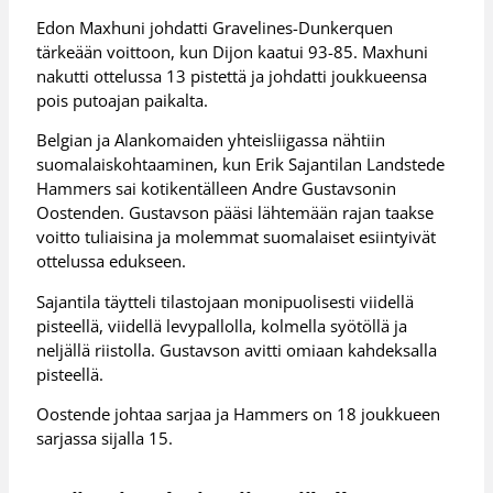
Edon Maxhuni johdatti Gravelines-Dunkerquen
tärkeään voittoon, kun Dijon kaatui 93-85. Maxhuni
nakutti ottelussa 13 pistettä ja johdatti joukkueensa
pois putoajan paikalta.
Belgian ja Alankomaiden yhteisliigassa nähtiin
suomalaiskohtaaminen, kun Erik Sajantilan Landstede
Hammers sai kotikentälleen Andre Gustavsonin
Oostenden. Gustavson pääsi lähtemään rajan taakse
voitto tuliaisina ja molemmat suomalaiset esiintyivät
ottelussa edukseen.
Sajantila täytteli tilastojaan monipuolisesti viidellä
pisteellä, viidellä levypallolla, kolmella syötöllä ja
neljällä riistolla. Gustavson avitti omiaan kahdeksalla
pisteellä.
Oostende johtaa sarjaa ja Hammers on 18 joukkueen
sarjassa sijalla 15.