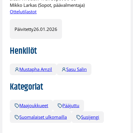
Mikko Larkas (Sopot, päävalmentaja)
Ottelutilastot
Päivitetty
26.01.2026
Henkilöt
Mustapha Amzil
Sasu Salin
Kategoriat
Maajoukkueet
Pääjuttu
Suomalaiset ulkomailla
Susijengi