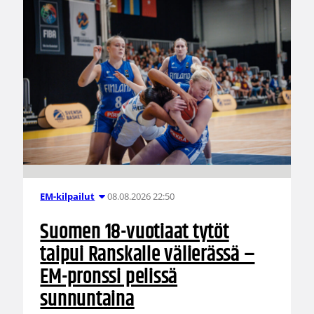
08.08.2026 22:50
EM-kilpailut
Suomen 18-vuotiaat tytöt
taipui Ranskalle välierässä –
EM-pronssi pelissä
sunnuntaina