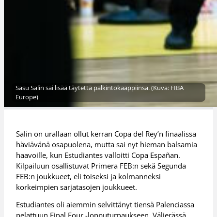
Sasu Salin sai lisää täytettä palkintokaappiinsa. (Kuva: FIBA
Europe)
Salin on urallaan ollut kerran Copa del Rey’n finaalissa
häviävänä osapuolena, mutta sai nyt hieman balsamia
haavoille, kun Estudiantes valloitti Copa Españan.
Kilpailuun osallistuvat Primera FEB:n sekä Segunda
FEB:n joukkueet, eli toiseksi ja kolmanneksi
korkeimpien sarjatasojen joukkueet.
Estudiantes oli aiemmin selvittänyt tiensä Palenciassa
pelattuun Final Four -lopputurnaukseen. Välierässä