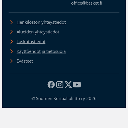
office@basket.fi
Henkilöstön yhteystiedot
Alueiden yhteystiedot
Laskutustiedot
Käyttöehdot ja tietosuoja
Evästeet
© Suomen Koripalloliitto ry 2026