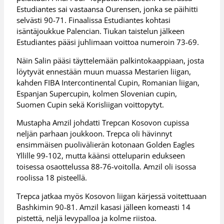
Estudiantes sai vastaansa Ourensen, jonka se päihitti
selvästi 90-71. Finaalissa Estudiantes kohtasi
isäntäjoukkue Palencian. Tiukan taistelun jälkeen
Estudiantes pääsi juhlimaan voittoa numeroin 73-69.
Näin Salin pääsi täyttelemään palkintokaappiaan, josta
löytyvät ennestään muun muassa Mestarien liigan,
kahden FIBA Intercontinental Cupin, Romanian liigan,
Espanjan Supercupin, kolmen Slovenian cupin,
Suomen Cupin sekä Korisliigan voittopytyt.
Mustapha Amzil johdatti Trepcan Kosovon cupissa
neljän parhaan joukkoon. Trepca oli hävinnyt
ensimmäisen puolivälierän kotonaan Golden Eagles
Yllille 99-102, mutta käänsi otteluparin edukseen
toisessa osaottelussa 88-76-voitolla. Amzil oli isossa
roolissa 18 pisteellä.
Trepca jatkaa myös Kosovon liigan kärjessä voitettuaan
Bashkimin 90-81. Amzil kasasi jälleen komeasti 14
pistettä, neljä levypalloa ja kolme riistoa.