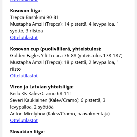
Kosovon liiga:
Trepca-Bashkimi 90-81
Mustapha Amzil (Trepca): 14 pistettä, 4 levypalloa, 1
syöttö, 3 riistoa
Ottelutilastot
Kosovon cup (puolivälierä, yhteistulos):
Golden Eagles Ylli-Trepca 76-88 (yhteistulos 178-187)
Mustapha Amzil (Trepca): 18 pistettä, 2 levypalloa, 1
riisto
Ottelutilastot
Viron ja Latvian yhteisliiga:
Keila KK-Kalev/Cramo 68-111
Severi Kaukiainen (Kalev/Cramo): 6 pistettä, 3
levypalloa, 2 syöttöä
Anton Mirolybov (Kalev/Cramo, päävalmentaja)
Ottelutilastot
Slovakian liiga: