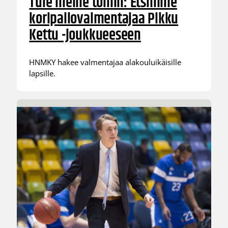
Tule meille töihin: Etsimme
koripallovalmentajaa Pikku
Kettu -joukkueeseen
HNMKY hakee valmentajaa alakouluikäisille
lapsille.