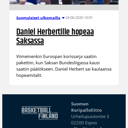
24.06.2026 10:01
Suomalaiset ulkomailla
Daniel Herbertille hopeaa
Saksassa
Viimeinenkin Euroopan korissarja saatiin
pakettiin, kun Saksan Bundesliigassa kausi
saatiin päätökseen. Daniel Herbert sai kaulaansa
hopeamitalit.
Suomen
Koripalloliitto
Urheilupuistontie 3
02200 Espoo