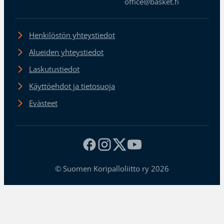
office@basket.fi
Henkilöstön yhteystiedot
Alueiden yhteystiedot
Laskutustiedot
Käyttöehdot ja tietosuoja
Evästeet
© Suomen Koripalloliitto ry 2026