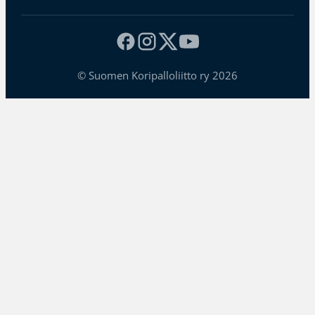
© Suomen Koripalloliitto ry 2026