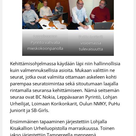
Leppävaaran
PuHu Juniorit
Pyrintö vahvalla
visioimassa
mieskokoonpanolla
tulevaisuutta
Kehittämisohjelmassa käydään läpi niin hallinnollisia
kuin valmennuksellisia asioita. Mukaan valittiin ne
seurat, jotka ovat valmiita ottamaan askeleen kohti
parempaa seuratoimintaa sekä sitoutumaan laajalla
rintamalla seuransa kehittämiseen. Nämä seitsemän
seuraa ovat BC Nokia, Leppävaaran Pyrintö, Lohjan
Urheilijat, Loimaan Korikonkarit, Oulun NMKY, PuHu
Juniorit ja SB-Girls.
Ensimmäinen tapaaminen järjestettiin Lohjalla
Kisakallion Urheiluopistolla marraskuussa. Toinen
jakso järjestettiin Tampereella menneenä