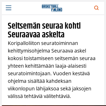
Siirry
sisältöön
Seitsemän seuraa kohti
Seuraavaa askelta
Koripalloliiton seuratoiminnan
kehittymisohjelma Seuraava askel
kokosi toistamiseen seitsemän seuraa
yhteen kehittämään laaja-alaisesti
seuratoimintojaan. Vuoden kestävä
ohjelma sisältää kahdeksan
viikonlopun lähijaksoa sekä jaksojen
välissä tehtäviä välitehtäviä.