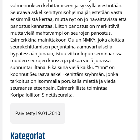
valmennuksen kehittämiseen ja syksyllä viestintään.
Seuraava askel kehittymisohjelma järjestetään vasta
ensimmäistä kertaa, mutta nyt on jo havaittavissa että
panostus kannattaa. Liiton panostus on merkittävä,
mutta vielä mahtavampi on seurojen panostus.
Esimerkkinä mainittakoon Oulun NMKY, joka aloittaa
seurakehittämisen perjantaina aamuvarhaisella
hypätessään junaan, istuu viikonlopun seminaarissa
muiden seurojen kanssa ja jatkaa vielä junassa
sunnuntai-iltana. Eikä siinä vielä kaikki. ”Ynni” on
koonnut Seuraava askel -kehittämisryhmän, jonka
tarkoitus on isommalla porukalla miettiä ja viedä
seuraansa eteenpäin. Esimerkillistä toimintaa
Koripalloliiton Sinettiseuralta.
Päivitetty
19.01.2010
Kategoriat