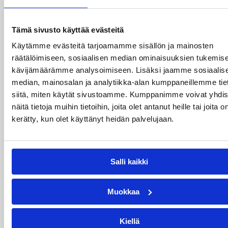
Miljoona koria! -haaste alkaa
17.8.
Tämä sivusto käyttää evästeitä
Käytämme evästeitä tarjoamamme sisällön ja mainosten
räätälöimiseen, sosiaalisen median ominaisuuksien tukemise
Haaste tarjoaa seuroille valmiin konseptin
kävijämäärämme analysoimiseen. Lisäksi jaamme sosiaalis
innostaa mukaan uusia pelaajia ja syventää
yhteistyötä koulujen kanssa.
median, mainosalan ja analytiikka-alan kumppaneillemme tie
siitä, miten käytät sivustoamme. Kumppanimme voivat yhdis
näitä tietoja muihin tietoihin, joita olet antanut heille tai joita o
kerätty, kun olet käyttänyt heidän palvelujaan.
Salli kaikki
Muokkaa
Kiellä