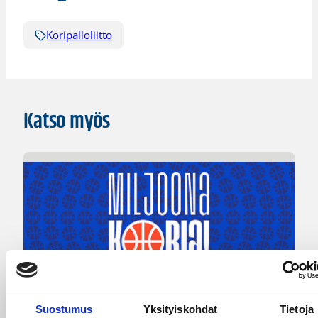
Koripalloliitto
Katso myös
04.08.2026 12:00
Koripalloliitto
Suostumus
Yksityiskohdat
Tietoja