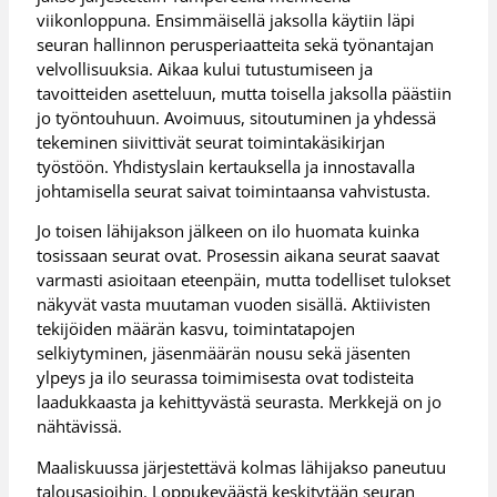
viikonloppuna. Ensimmäisellä jaksolla käytiin läpi
seuran hallinnon perusperiaatteita sekä työnantajan
velvollisuuksia. Aikaa kului tutustumiseen ja
tavoitteiden asetteluun, mutta toisella jaksolla päästiin
jo työntouhuun. Avoimuus, sitoutuminen ja yhdessä
tekeminen siivittivät seurat toimintakäsikirjan
työstöön. Yhdistyslain kertauksella ja innostavalla
johtamisella seurat saivat toimintaansa vahvistusta.
Jo toisen lähijakson jälkeen on ilo huomata kuinka
tosissaan seurat ovat. Prosessin aikana seurat saavat
varmasti asioitaan eteenpäin, mutta todelliset tulokset
näkyvät vasta muutaman vuoden sisällä. Aktiivisten
tekijöiden määrän kasvu, toimintatapojen
selkiytyminen, jäsenmäärän nousu sekä jäsenten
ylpeys ja ilo seurassa toimimisesta ovat todisteita
laadukkaasta ja kehittyvästä seurasta. Merkkejä on jo
nähtävissä.
Maaliskuussa järjestettävä kolmas lähijakso paneutuu
talousasioihin. Loppukeväästä keskitytään seuran