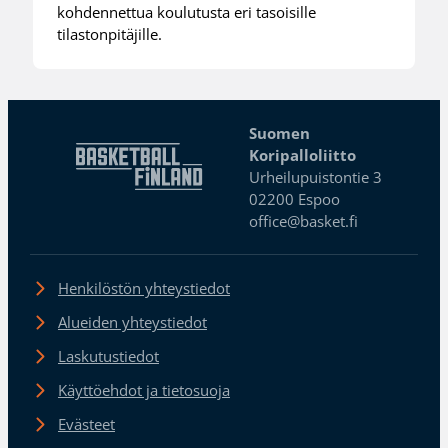
kohdennettua koulutusta eri tasoisille
tilastonpitäjille.
Suomen
Koripalloliitto
Urheilupuistontie 3
02200 Espoo
office@basket.fi
Henkilöstön yhteystiedot
Alueiden yhteystiedot
Laskutustiedot
Käyttöehdot ja tietosuoja
Evästeet