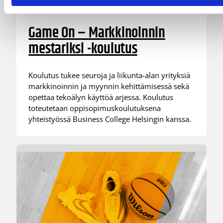
03.08.2026 15:25
Koripalloliitto
Game On – Markkinoinnin
mestariksi -koulutus
Koulutus tukee seuroja ja liikunta-alan yrityksiä
markkinoinnin ja myynnin kehittämisessä sekä
opettaa tekoälyn käyttöä arjessa. Koulutus
toteutetaan oppisopimuskoulutuksena
yhteistyössä Business College Helsingin kanssa.