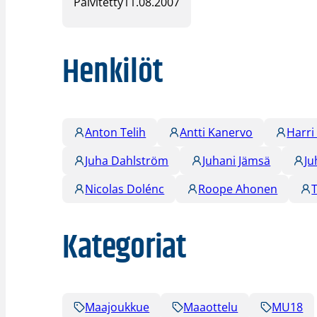
Päivitetty
11.08.2007
Henkilöt
Anton Telih
Antti Kanervo
Harri
Juha Dahlström
Juhani Jämsä
Ju
Nicolas Dolénc
Roope Ahonen
Kategoriat
Maajoukkue
Maaottelu
MU18