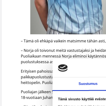
– Tämä oli ehkäpä vaikein matsimme tähän asti
– Norja oli toivonut meitä vastustajaksi ja hei
Puoliaikaan mennessä Norja eliminoi käytännö
puolustuksessa askeleen jäljessä, kun Norja vei 
Erityisen pahoissa ongelmissa oli Suomen taka
paikkapuolustusta, mutta loi painetta pelinteki
heittopelin. Puoliajalla Norja johti 23-25.
Suostumus
Puoliajan jälkeen Suomi löysi laajasta kalustost
18-vuotiaan Juhani Jämsän (ToPo).
Tämä sivusto käyttää eväste