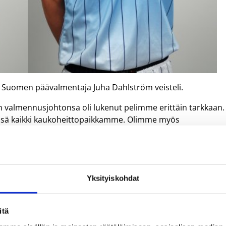
, Suomen päävalmentaja Juha Dahlström veisteli.
dän valmennusjohtonsa oli lukenut pelimme erittäin tarkkaan.
ssä kaikki kaukoheittopaikkamme. Olimme myös
1-1-tilanteissa meitä hetkittäin aika helponnäköisesti.
miesosasto. Norja pelasi muutoin normaalia
jään sekä vaihtoi kaikki screenit estääkseen Suomen
Yksityiskohdat
aan jälleen uuden sankarin. Dahlström marssitti pelinjohtaja
itä