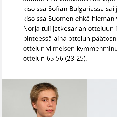
kisoissa Sofian Bulgariassa sai
kisoissa Suomen ehkä hieman y
Norja tuli jatkosarjan otteluun
pinteessä aina ottelun päätösne
ottelun viimeisen kymmenminuut
ottelun 65-56 (23-25).