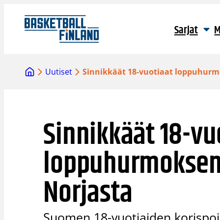
Siirry
sisältöön
Sarjat
M
Uutiset
Sinnikkäät 18-vuotiaat loppuhurm
Sinnikkäät 18-vu
loppuhurmoksen 
Norjasta
Suomen 18-vuotiaiden korispoik