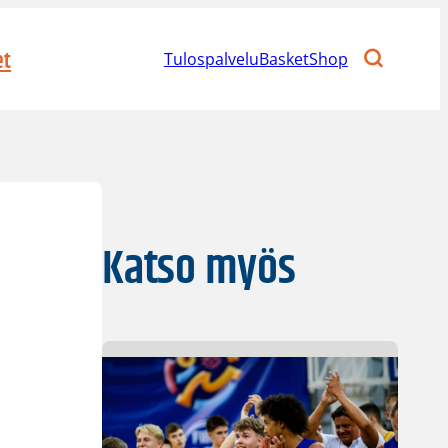
et
Tulospalvelu
BasketShop
Katso myös