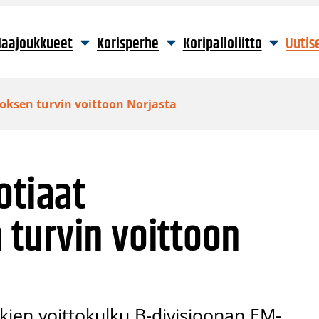
aajoukkueet
Korisperhe
Koripalloliitto
Uutis
oksen turvin voittoon Norjasta
otiaat
turvin voittoon
ien voittokulku B-divisioonan EM-