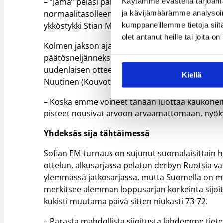
– ”Jämä” pelasi parhaan ottelunsa tähän asti.
Käytämme evästeitä tarjoama
normaalitasolleen, jonka lisäksi Jämsä puolusti
ja kävijämäärämme analysoim
ykköstykki Stian Mjoesin 14 pisteeseen.
kumppaneillemme tietoja siitä
olet antanut heille tai joita o
Kolmen jakson ajan Norjan erikoispuolustuksessa 
päätösneljänneksellä vireensä ja alkoi nakuttaa
uudenlaisen otteen korinaluspelistä, kun Juho Le
Kiellä
Nuutinen (Kouvot) repivät yhteensä 25 levypallo
– Koska emme voineet tänään luottaa kaukoheitt
pisteet nousivat arvoon arvaamattomaan, nyöky
Yhdeksäs sija tähtäimessä
Sofian EM-turnaus on sujunut suomalaisittain h
ottelun, alkusarjassa pelatun derbyn Ruotsia va
ylemmässä jatkosarjassa, mutta Suomella on ma
merkitsee alemman loppusarjan korkeinta sijoit
kukisti muutama päivä sitten niukasti 73-72.
– Parasta mahdollista sijoitusta lähdemme ti