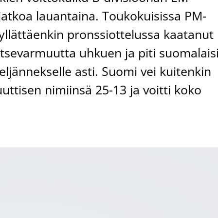
 jatkoa lauantaina. Toukokuisissa PM-
llättäenkin pronssiottelussa kaatanut
 itsevarmuutta uhkuen ja piti suomalais
ljännekselle asti. Suomi vei kuitenkin
tisen nimiinsä 25-13 ja voitti koko