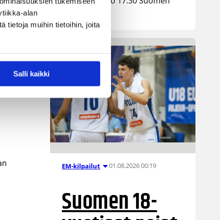
huomenna klo 17.30 Suomen
 ominaisuuksien tukemiseen
aikaa.
an
tiikka-alan
ietoja muihin tietoihin, joita
Salli kaikki
t
an
01.08.2026 00:19
EM-kilpailut
i
Suomen 18-