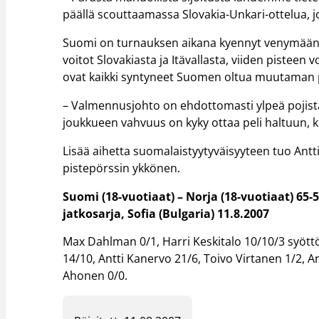
päällä scouttaamassa Slovakia-Unkari-ottelua, j
Suomi on turnauksen aikana kyennyt venymään k
voitot Slovakiasta ja Itävallasta, viiden pisteen
ovat kaikki syntyneet Suomen oltua muutaman p
– Valmennusjohto on ehdottomasti ylpeä pojista 
joukkueen vahvuus on kyky ottaa peli haltuun, ki
Lisää aihetta suomalaistyytyväisyyteen tuo Antt
pistepörssin ykkönen.
Suomi (18-vuotiaat) – Norja (18-vuotiaat) 65-
jatkosarja, Sofia (Bulgaria) 11.8.2007
Max Dahlman 0/1, Harri Keskitalo 10/10/3 syöttö
14/10, Antti Kanervo 21/6, Toivo Virtanen 1/2, A
Ahonen 0/0.