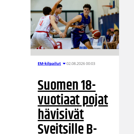
02.08.2026 00:03
EM-kilpailut
Suomen 18-
vuotiaat pojat
hävisivät
Sveitsille B-