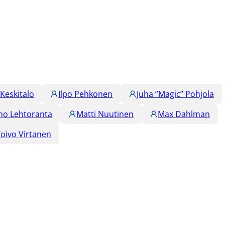
 Keskitalo
Ilpo Pehkonen
Juha ”Magic” Pohjola
ho Lehtoranta
Matti Nuutinen
Max Dahlman
Toivo Virtanen