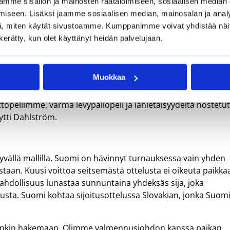
 Hänen pelijohtonsa vapautti runkopelaajamme
mme sisällön ja mainosten räätälöimiseen, sosiaalisen median
 Ilpo Pehkosen (ToPo) ja Anton Telihin (HNMKY) kanssa Norj
iseen. Lisäksi jaamme sosiaalisen median, mainosalan ja analy
, miten käytät sivustoamme. Kumppanimme voivat yhdistää näitä t
n kerätty, kun olet käyttänyt heidän palvelujaan.
takellellut Antti Kanervo (BC Jyväskylä) löysi
 palloa sisään puolinopeista. Suomi sai myös aivan
htoranta (KTP), Harri Keskitalo (BC Jyväskylä) ja Matti
Muokkaa
a.
opeliimme, varma levypallopeli ja lähietäisyydeltä nostetu
tti Dahlström.
yvällä mallilla. Suomi on hävinnyt turnauksessa vain yhden
staan. Kuusi voittoa seitsemästä ottelusta ei oikeuta paikka
hdollisuus lunastaa sunnuntaina yhdeksäs sija, joka
usta. Suomi kohtaa sijoitusottelussa Slovakian, jonka Suom
etenkin hakemaan. Olimme valmennusjohdon kanssa paikan