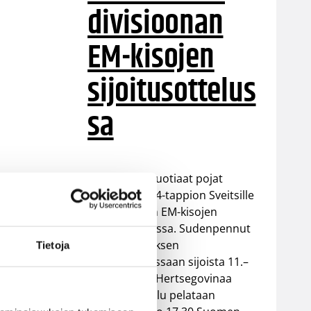
divisioonan
EM-kisojen
sijoitusottelus
sa
Suomen 18-vuotiaat pojat
kärsivät 66–84-tappion Sveitsille
B-divisioonan EM-kisojen
sijoitusottelussa. Sudenpennut
pelaa turnauksen
Tietoja
päätösottelussaan sijoista 11.–
ksi
12. Bosnia ja Hertsegovinaa
vastaan. Ottelu pelataan