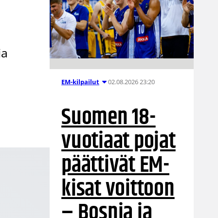
ia
02.08.2026 23:20
EM-kilpailut
Suomen 18-
vuotiaat pojat
päättivät EM-
kisat voittoon
– Bosnia ja