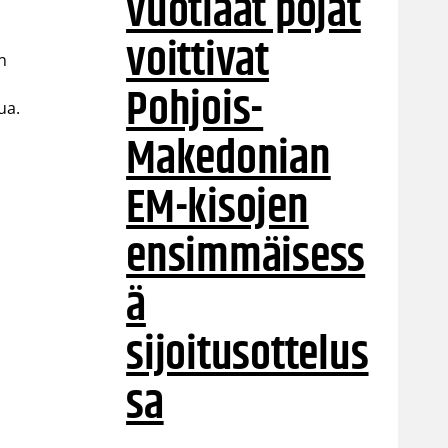
vuotiaat pojat
voittivat
n
Pohjois-
ua.
Makedonian
EM-kisojen
ensimmäisess
ä
sijoitusottelus
sa