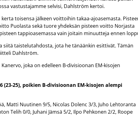
ossa vastustajamme selvisi, Dahlström kertoi.
erta toisensa jälkeen voittoihin takaa-ajoasemasta. Pistee
 voitto Puolasta sekä tuore yhdeksän pisteen voitto Norjasta
isteen tappioasemassa vain joitain minuutteja ennen lopp
siitä taistelutahdosta, jota he tänäänkin esittivät. Tämän
itteli Dahlström.
i Kanervo, joka on edelleen B-divisioonan EM-kisojen
56 (23-25), poikien B-divisioonan EM-kisojen alempi
ä, Matti Nuutinen 9/5, Nicolas Dolenc 3/3, Juho Lehtoranta
nton Telih 0/0, Juhani Jämsä 5/2, Ilpo Pehkonen 2/2, Roope