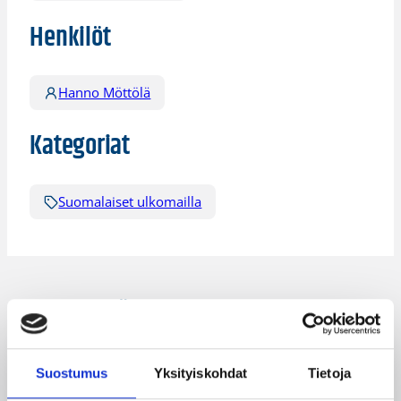
Henkilöt
Hanno Möttölä
Kategoriat
Suomalaiset ulkomailla
Katso myös
Suostumus
Yksityiskohdat
Tietoja