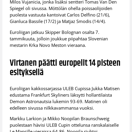
Milos Vujanicia, jonka lisäksi sentteri Tomas Van Den
Spiegel oli sivussa. Möttölän ohella poissaolijoiden
puolesta vastuuta kantoivat Carlos Delfino (21/6),
Gianluca Bassile (17/2) ja Matjaz Smodis (14/4).
Euroliigan jatkuu Skipper Bolognan osalta 7.
tammikuuta, jolloin joukkue piipahtaa Slovenian
mestarin Krka Novo Meston vieraana.
Virtanen päätti europelit 14 pisteen
esityksellä
Euroliigan kakkossarjassa ULEB Cupissa Jukka Matisen
edustama Frankfurt Skyliners läksytti hollantilaista
Demon Astronautsia lukemin 93-69. Matinen oli
edelleen sivussa nilkkavammansa vuoksi.
Markku Larkion ja Mikko Noopilan Braunschweig
puolestaan hävisi ULEB Cupin ottelunsa ranskalaiselle
Le Mansille vieraissa 64-86. Noopila riuhtoi