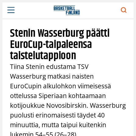
Siirry
sisältöön
Stenin Wasserburg päätti
EuroCup-taipaleensa
taistelutappioon
Tiina Stenin edustama TSV
Wasserburg matkasi naisten
EuroCupin alkulohkon viimeisessä
ottelussa Siperiaan kohtaamaan
kotijoukkue Novosibirskin. Wasserburg
puolusti erinomaisesti täydet 40
minuuttia, mutta taipui kuitenkin
lukemin 54–55 (26–28).