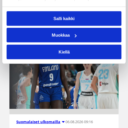
neljä pistettä, yhden levypallon ja kaksi
torjuntaa.
Salli kaikki
Muokkaa
Kiellä
06.08.2026 09:16
Suomalaiset ulkomailla