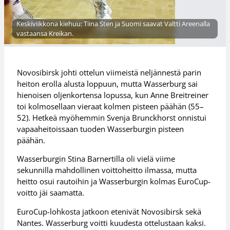
Keskiviikkona kiehuu: Tiina Sten ja Suomi saavat Valtti Areenalla
vastaansa Kreikan.
Novosibirsk johti ottelun viimeistä neljännestä parin
heiton erolla alusta loppuun, mutta Wasserburg sai
hienoisen oljenkortensa lopussa, kun Anne Breitreiner
toi kolmosellaan vieraat kolmen pisteen päähän (55–
52). Hetkeä myöhemmin Svenja Brunckhorst onnistui
vapaaheitoissaan tuoden Wasserburgin pisteen
päähän.
Wasserburgin Stina Barnertilla oli vielä viime
sekunnilla mahdollinen voittoheitto ilmassa, mutta
heitto osui rautoihin ja Wasserburgin kolmas EuroCup-
voitto jäi saamatta.
EuroCup-lohkosta jatkoon etenivät Novosibirsk sekä
Nantes. Wasserburg voitti kuudesta ottelustaan kaksi.