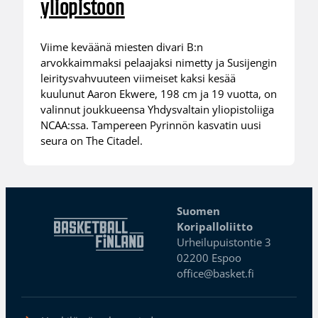
yliopistoon
Viime keväänä miesten divari B:n
arvokkaimmaksi pelaajaksi nimetty ja Susijengin
leiritysvahvuuteen viimeiset kaksi kesää
kuulunut Aaron Ekwere, 198 cm ja 19 vuotta, on
valinnut joukkueensa Yhdysvaltain yliopistoliiga
NCAA:ssa. Tampereen Pyrinnön kasvatin uusi
seura on The Citadel.
Suomen
Koripalloliitto
Urheilupuistontie 3
02200 Espoo
office@basket.fi