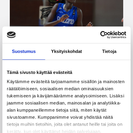
Suostumus
Yksityiskohdat
Tietoja
08.08.2026 08:54
Suomalaiset ulkomailla
Tämä sivusto käyttää evästeitä
Wingsille tappio Valkyriesia
Käytämme evästeitä tarjoamamme sisällön ja mainosten
vastaan – Kuier neljä pistettä
räätälöimiseen, sosiaalisen median ominaisuuksien
ja kaksi torjuntaa
tukemiseen ja kävijämäärämme analysoimiseen. Lisäksi
jaamme sosiaalisen median, mainosalan ja analytiikka-
alan kumppaneillemme tietoja siitä, miten käytät
WNBA:ssa Dallas Wings kärsi tappion, kun
sivustoamme. Kumppanimme voivat yhdistää näitä
Golden State Valkyries oli parempi
tietoja muihin tietoihin, joita olet antanut heille tai joita on
loppulukemin 94-76 (44-36). Awak Kuier tilastoi
kerätty, kun olet käyttänyt heidän palvelujaan.
vaihdoissa yhdeksässä ja puolessa minuutissa