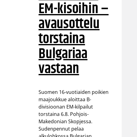
EM-kisoihin –
avausottelu
torstaina
Bulgariaa
vastaan
Suomen 16-vuotiaiden poikien
maajoukkue aloittaa B-
divisioonan EM-kilpailut
torstaina 6.8. Pohjois-
Makedonian Skopjessa.
Sudenpennut pelaa
alkulohkossa Bulgarian,