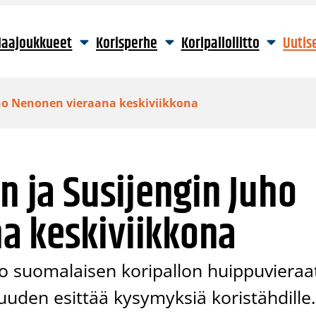
aajoukkueet
Korisperhe
Koripalloliitto
Uutis
Juho Nenonen vieraana keskiviikkona
n ja Susijengin Juho
a keskiviikkona
o suomalaisen koripallon huippuvieraa
isuuden esittää kysymyksiä koristähdille