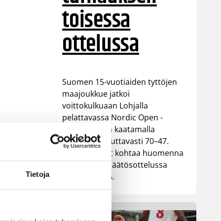
toisessa
ottelussa
Suomen 15-vuotiaiden tyttöjen
maajoukkue jatkoi
voittokulkuaan Lohjalla
pelattavassa Nordic Open -
turnauksessa kaatamalla
Islannin vakuuttavasti 70–47.
Sudenpennut kohtaa huomenna
turnauksen päätösottelussa
Tietoja
Latvian klo 15.