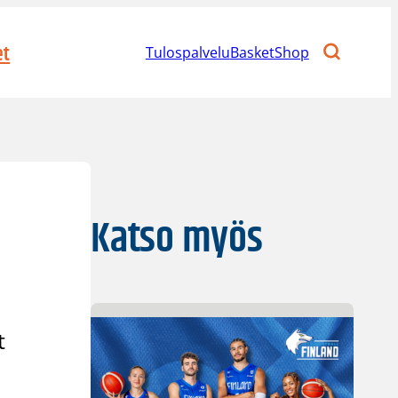
et
Tulospalvelu
BasketShop
Katso myös
t
.