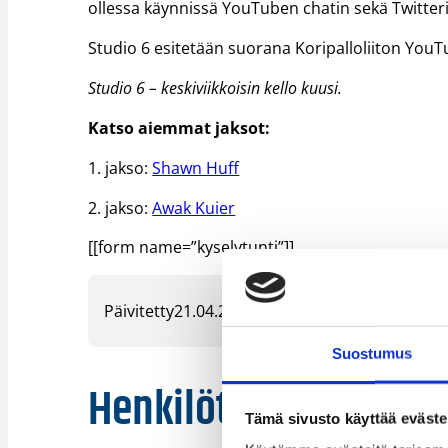
ollessa käynnissä YouTuben chatin sekä Twitter
Studio 6 esitetään suorana Koripalloliiton YouTu
Studio 6 – keskiviikkoisin kello kuusi.
Katso aiemmat jaksot:
1. jakso:
Shawn Huff
2. jakso:
Awak Kuier
[[form name=”kyselytunti”]]
Päivitetty
21.04.2020
Suostumus
Henkilöt
Tämä sivusto käyttää eväste