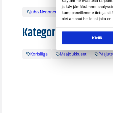
Käytämme evästeitä tarjoama
ja kävijämäärämme analysoim
Juho Nenonen
kumppaneillemme tietoja siitä
olet antanut heille tai joita o
Kategoriat
Kiellä
Korisliiga
Maajoukkueet
Pääjutt