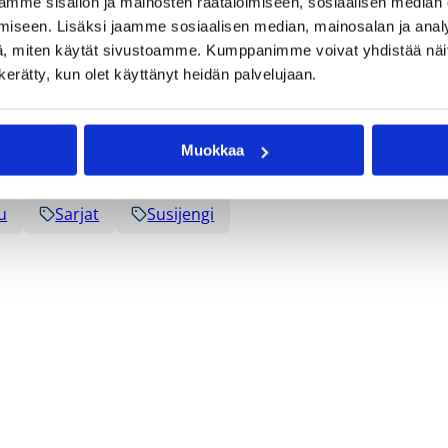
mme sisällön ja mainosten räätälöimiseen, sosiaalisen median
iseen. Lisäksi jaamme sosiaalisen median, mainosalan ja analy
, miten käytät sivustoamme. Kumppanimme voivat yhdistää näitä t
n kerätty, kun olet käyttänyt heidän palvelujaan.
Muokkaa
u
Sarjat
Susijengi