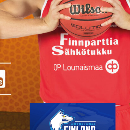
myynnissä
Susiladiesin elokuun kotiturnaus
ja Susijengin Islanti-
kotimaaottelu lähestyvät.
Susijengin MM-
jatkokarsintaotteluun Ruotsia
vastaan on puolestaan enää
jäljellä kourallinen vierekkäisiä
paikkoja.