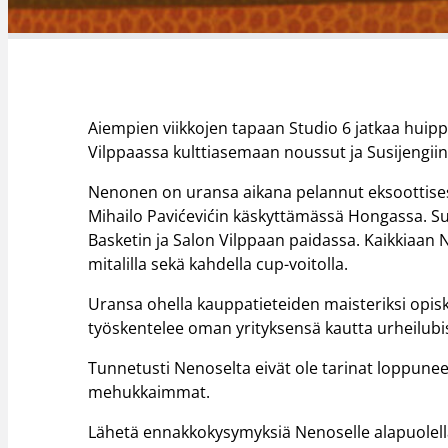
Aiempien viikkojen tapaan Studio 6 jatkaa huippu
Vilppaassa kulttiasemaan noussut ja Susijengi
Nenonen on uransa aikana pelannut eksoottisessa
Mihailo Pavićevićin käskyttämässä Hongassa. 
Basketin ja Salon Vilppaan paidassa. Kaikkiaan 
mitalilla sekä kahdella cup-voitolla.
Uransa ohella kauppatieteiden maisteriksi opi
työskentelee oman yrityksensä kautta urheilub
Tunnetusti Nenoselta eivät ole tarinat loppuneet
mehukkaimmat.
Lähetä ennakkokysymyksiä Nenoselle alapuolell