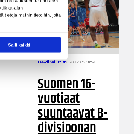
 ominaisuuksien tukemiseen
tiikka-alan
ietoja muihin tietoihin, joita
Salli kaikki
05.08.2026 18:54
EM-kilpailut
Suomen 16-
vuotiaat
suuntaavat B-
divisioonan