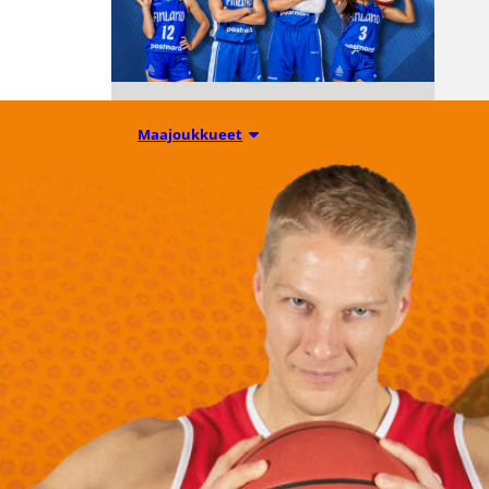
06.08.2026 10:14
Maajoukkueet
Edulliset liput
Susijengin ja
Susiladiesin
elokuun
kotimaaottelu
ihin nyt