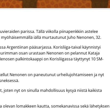
vieraiden parissa. Tällä viikolla piinapenkkiin astelee
in myöhäisemmällä iällä murtautunut Juho Nenonen, 32.
 Argentiinan pääsarjassa. Korisliiga-taival käynnistyi
Suurimman osan urastaan Nenonen on pelannut Kataja
Nenosen palkintokaappi on Korisliigassa täyttynyt 10 SM-
skellut Nenonen on paneutunut urheilujohtamiseen ja nyt
isneksessä.
, joten nyt on sinulla mahdollisuus kysyä niistä kaikista
a olevan lomakkeen kautta, somekanavissa sekä lähetyksen