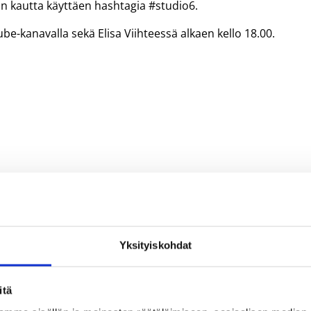
in kautta käyttäen hashtagia #studio6.
be-kanavalla sekä Elisa Viihteessä alkaen kello 18.00.
Yksityiskohdat
itä