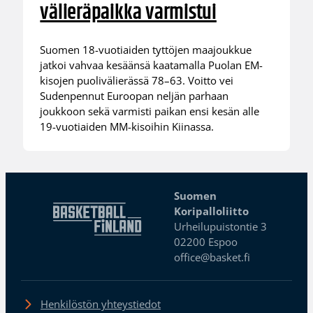
välieräpaikka varmistui
Suomen 18-vuotiaiden tyttöjen maajoukkue
jatkoi vahvaa kesäänsä kaatamalla Puolan EM-
kisojen puolivälierässä 78–63. Voitto vei
Sudenpennut Euroopan neljän parhaan
joukkoon sekä varmisti paikan ensi kesän alle
19-vuotiaiden MM-kisoihin Kiinassa.
Suomen
Koripalloliitto
Urheilupuistontie 3
02200 Espoo
office@basket.fi
Henkilöstön yhteystiedot