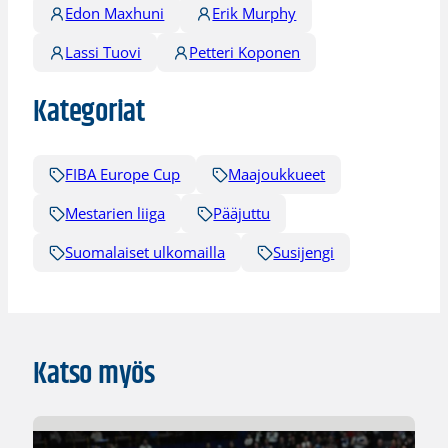
Edon Maxhuni
Erik Murphy
Lassi Tuovi
Petteri Koponen
Kategoriat
FIBA Europe Cup
Maajoukkueet
Mestarien liiga
Pääjuttu
Suomalaiset ulkomailla
Susijengi
Katso myös