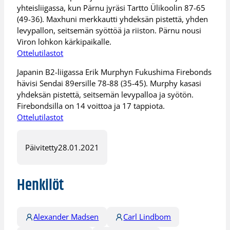
yhteisliigassa, kun Pärnu jyräsi Tartto Ülikoolin 87-65
(49-36). Maxhuni merkkautti yhdeksän pistettä, yhden
levypallon, seitsemän syöttöä ja riiston. Pärnu nousi
Viron lohkon kärkipaikalle.
Ottelutilastot
Japanin B2-liigassa Erik Murphyn Fukushima Firebonds
hävisi Sendai 89ersille 78-88 (35-45). Murphy kasasi
yhdeksän pistettä, seitsemän levypalloa ja syötön.
Firebondsilla on 14 voittoa ja 17 tappiota.
Ottelutilastot
Päivitetty
28.01.2021
Henkilöt
Alexander Madsen
Carl Lindbom