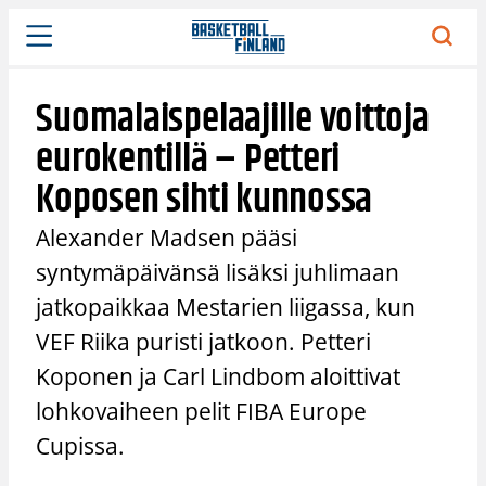
Siirry
sisältöön
Suomalaispelaajille voittoja
eurokentillä – Petteri
Koposen sihti kunnossa
Alexander Madsen pääsi
syntymäpäivänsä lisäksi juhlimaan
jatkopaikkaa Mestarien liigassa, kun
VEF Riika puristi jatkoon. Petteri
Koponen ja Carl Lindbom aloittivat
lohkovaiheen pelit FIBA Europe
Cupissa.