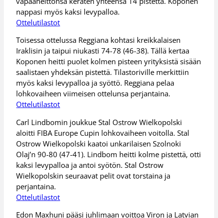
vapaaheittonsa keräten yhteensä 14 pistettä. Koponen
nappasi myös kaksi levypalloa.
Ottelutilastot
Toisessa ottelussa Reggiana kohtasi kreikkalaisen
Iraklisin ja taipui niukasti 74-78 (46-38). Tällä kertaa
Koponen heitti puolet kolmen pisteen yrityksistä sisään
saalistaen yhdeksän pistettä. Tilastoriville merkittiin
myös kaksi levypalloa ja syöttö. Reggiana pelaa
lohkovaiheen viimeisen ottelunsa perjantaina.
Ottelutilastot
Carl Lindbomin joukkue Stal Ostrow Wielkopolski
aloitti FIBA Europe Cupin lohkovaiheen voitolla. Stal
Ostrow Wielkopolski kaatoi unkarilaisen Szolnoki
Olaj’n 90-80 (47-41). Lindbom heitti kolme pistettä, otti
kaksi levypalloa ja antoi syötön. Stal Ostrow
Wielkopolskin seuraavat pelit ovat torstaina ja
perjantaina.
Ottelutilastot
Edon Maxhuni pääsi juhlimaan voittoa Viron ja Latvian