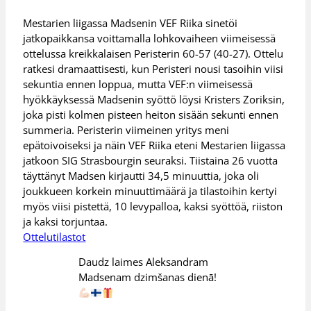
Mestarien liigassa Madsenin VEF Riika sinetöi
jatkopaikkansa voittamalla lohkovaiheen viimeisessä
ottelussa kreikkalaisen Peristerin 60-57 (40-27). Ottelu
ratkesi dramaattisesti, kun Peristeri nousi tasoihin viisi
sekuntia ennen loppua, mutta VEF:n viimeisessä
hyökkäyksessä Madsenin syöttö löysi Kristers Zoriksin,
joka pisti kolmen pisteen heiton sisään sekunti ennen
summeria. Peristerin viimeinen yritys meni
epätoivoiseksi ja näin VEF Riika eteni Mestarien liigassa
jatkoon SIG Strasbourgin seuraksi. Tiistaina 26 vuotta
täyttänyt Madsen kirjautti 34,5 minuuttia, joka oli
joukkueen korkein minuuttimäärä ja tilastoihin kertyi
myös viisi pistettä, 10 levypalloa, kaksi syöttöä, riiston
ja kaksi torjuntaa.
Ottelutilastot
Daudz laimes Aleksandram
Madsenam dzimšanas dienā!