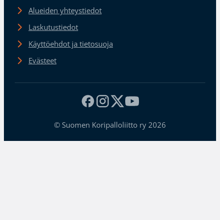
Alueiden yhteystiedot
Laskutustiedot
Käyttöehdot ja tietosuoja
Evästeet
© Suomen Koripalloliitto ry 2026