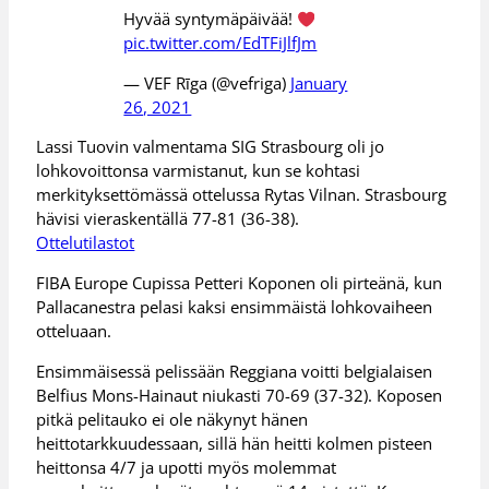
Hyvää syntymäpäivää!
pic.twitter.com/EdTFiJlfJm
— VEF Rīga (@vefriga)
January
26, 2021
Lassi Tuovin valmentama SIG Strasbourg oli jo
lohkovoittonsa varmistanut, kun se kohtasi
merkityksettömässä ottelussa Rytas Vilnan. Strasbourg
hävisi vieraskentällä 77-81 (36-38).
Ottelutilastot
FIBA Europe Cupissa Petteri Koponen oli pirteänä, kun
Pallacanestra pelasi kaksi ensimmäistä lohkovaiheen
otteluaan.
Ensimmäisessä pelissään Reggiana voitti belgialaisen
Belfius Mons-Hainaut niukasti 70-69 (37-32). Koposen
pitkä pelitauko ei ole näkynyt hänen
heittotarkkuudessaan, sillä hän heitti kolmen pisteen
heittonsa 4/7 ja upotti myös molemmat