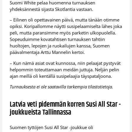
Suomi White pelaa huomenna turnauksen
yhdeksännestä sijasta Skotlantia vastaan.
– Eilinen oli opettavainen päivä, mutta tänään otimme
opiksi. Koripallomme näytti susipelaamiselta lähes joka
peli, mutta paransimme myös parketin ulkopuolella.
Sopeuduimme kovatahtisen turnauksen tahtiin
huoltojen, lepojen ja ruokailujen kanssa, Suomen
päävalmentaja Arttu Mannelin kertoi.
– Kun nämä asiat ovat kunnossa, niin pelaajat pystyvät
helpommin toteuttamaan meidän juttuja. Neljän pelin
ajan meillä oli kentällä susipelaajia täyspataljoona.
Turnauksesta ei ole saatavilla tarkempia tilastotietoja.
Latvia veti pidemmän korren Susi All Star -
joukkueista Tallinnassa
Suomen tyttöjen Susi All Star -joukkue oli