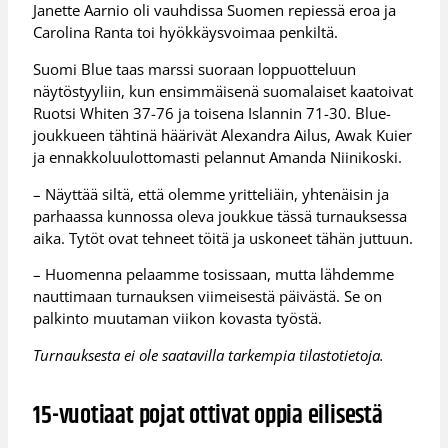
Janette Aarnio oli vauhdissa Suomen repiessä eroa ja
Carolina Ranta toi hyökkäysvoimaa penkiltä.
Suomi Blue taas marssi suoraan loppuotteluun
näytöstyyliin, kun ensimmäisenä suomalaiset kaatoivat
Ruotsi Whiten 37-76 ja toisena Islannin 71-30. Blue-
joukkueen tähtinä häärivät Alexandra Ailus, Awak Kuier
ja ennakkoluulottomasti pelannut Amanda Niinikoski.
– Näyttää siltä, että olemme yritteliäin, yhtenäisin ja
parhaassa kunnossa oleva joukkue tässä turnauksessa
aika. Tytöt ovat tehneet töitä ja uskoneet tähän juttuun.
– Huomenna pelaamme tosissaan, mutta lähdemme
nauttimaan turnauksen viimeisestä päivästä. Se on
palkinto muutaman viikon kovasta työstä.
Turnauksesta ei ole saatavilla tarkempia tilastotietoja.
15-vuotiaat pojat ottivat oppia eilisestä