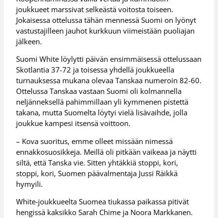
joukkueet marssivat selkeästä voitosta toiseen.
Jokaisessa ottelussa tähän mennessä Suomi on lyönyt
vastustajilleen jauhot kurkkuun viimeistään puoliajan
jälkeen.
Suomi White löylytti päivän ensimmäisessä ottelussaan
Skotlantia 37-72 ja toisessa yhdellä joukkueella
turnauksessa mukana olevaa Tanskaa numeroin 82-60.
Ottelussa Tanskaa vastaan Suomi oli kolmannella
neljänneksellä pahimmillaan yli kymmenen pistettä
takana, mutta Suomelta löytyi vielä lisävaihde, jolla
joukkue kampesi itsensä voittoon.
– Kova suoritus, emme olleet missään nimessä
ennakkosuosikkeja. Meillä oli pitkään vaikeaa ja näytti
siltä, että Tanska vie. Sitten yhtäkkiä stoppi, kori,
stoppi, kori, Suomen päävalmentaja Jussi Räikkä
hymyili.
White-joukkueelta Suomea tiukassa paikassa pitivät
hengissä kaksikko Sarah Chime ja Noora Markkanen.