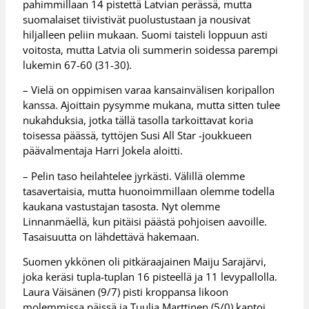
pahimmillaan 14 pistettä Latvian perässä, mutta
suomalaiset tiivistivät puolustustaan ja nousivat
hiljalleen peliin mukaan. Suomi taisteli loppuun asti
voitosta, mutta Latvia oli summerin soidessa parempi
lukemin 67-60 (31-30).
– Vielä on oppimisen varaa kansainvälisen koripallon
kanssa. Ajoittain pysymme mukana, mutta sitten tulee
nukahduksia, jotka tällä tasolla tarkoittavat koria
toisessa päässä, tyttöjen Susi All Star -joukkueen
päävalmentaja Harri Jokela aloitti.
– Pelin taso heilahtelee jyrkästi. Välillä olemme
tasavertaisia, mutta huonoimmillaan olemme todella
kaukana vastustajan tasosta. Nyt olemme
Linnanmäellä, kun pitäisi päästä pohjoisen aavoille.
Tasaisuutta on lähdettävä hakemaan.
Suomen ykkönen oli pitkäraajainen Maiju Sarajärvi,
joka keräsi tupla-tuplan 16 pisteellä ja 11 levypallolla.
Laura Väisänen (9/7) pisti kroppansa likoon
molemmissa päissä ja Tuulia Marttinen (5/0) kantoi