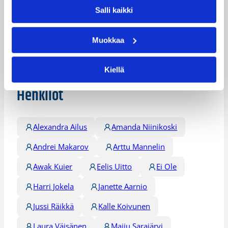
korintekotaidoillaan.
Salli kaikki
Lisätietoja:
Ottelutilastot
Muokkaa
Päivitetty
18.06.2016
Kiellä
Henkilöt
Alexandra Ailus
Amanda Niinikoski
Andrei Makarov
Arttu Mannelin
Awak Kuier
Eelis Uitto
Ei Ole
Harri Jokela
Janette Aarnio
Jussi Räikkä
Kalle Koivunen
Laura Väisänen
Maiju Sarajärvi