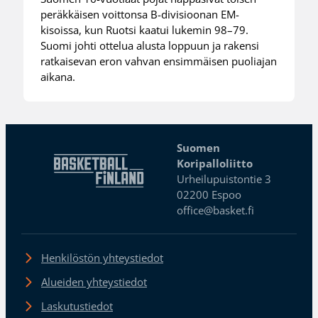
peräkkäisen voittonsa B-divisioonan EM-
kisoissa, kun Ruotsi kaatui lukemin 98–79.
Suomi johti ottelua alusta loppuun ja rakensi
ratkaisevan eron vahvan ensimmäisen puoliajan
aikana.
Suomen
Koripalloliitto
Urheilupuistontie 3
02200 Espoo
office@basket.fi
Henkilöstön yhteystiedot
Alueiden yhteystiedot
Laskutustiedot