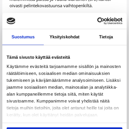
oivasti pelintekovastuunsa vaihtopenkiltä.
Lisätietoja:
Ottelutilastot
Suomen poikien Susi All Star -joukkue taas pelasi noin
vartin tasaisesti Latvian kanssa. Latvialaiset kuitenkin
Suostumus
Yksityiskohdat
Tietoja
käyttivät hyväkseen Suomen 50 menetystä ja samalla
noukkivat viljalti hyökkäyslevypalloja jylläten selkeään
90-58 (42-27) -voittoon.
Tämä sivusto käyttää evästeitä
– Sitten kun tuli vähän eroa, niin annoimme myös sen
Käytämme evästeitä tarjoamamme sisällön ja mainosten
kasvaa liian suureksi, Suomen Susi All Star -joukkueen
räätälöimiseen, sosiaalisen median ominaisuuksien
päävalmentaja Petka Lehtinen kertoi.
tukemiseen ja kävijämäärämme analysoimiseen. Lisäksi
– Verrattuna eiliseen pystyimme ajoittain toteuttamaan
jaamme sosiaalisen median, mainosalan ja analytiikka-
hyökkäyspäässä harjoiteltuja asioita. Pystyimme
alan kumppaneillemme tietoja siitä, miten käytät
tarttumaan paremmin asioihin, joissa on
sivustoamme. Kumppanimme voivat yhdistää näitä
parannettavaa.
tietoja muihin tietoihin, joita olet antanut heille tai joita on
kerätty, kun olet käyttänyt heidän palvelujaan.
Suomalaisilta Kalle Koivunen (9/0) pystyi pelaamaan
paineen alla fiksusti ja tyynesti. Jose Botti (11/5) ja
Mashrur Jahan (13/2) taas väläyttelivät