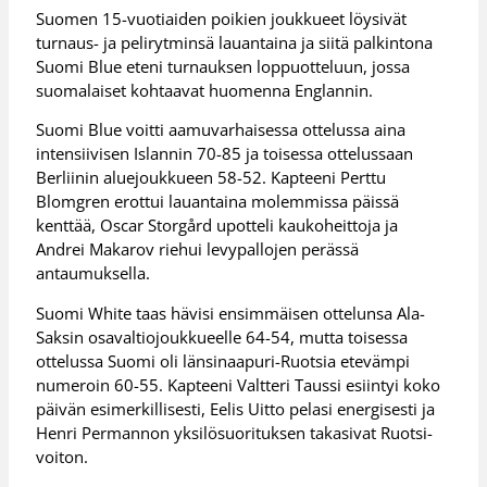
Suomen 15-vuotiaiden poikien joukkueet löysivät
turnaus- ja pelirytminsä lauantaina ja siitä palkintona
Suomi Blue eteni turnauksen loppuotteluun, jossa
suomalaiset kohtaavat huomenna Englannin.
Suomi Blue voitti aamuvarhaisessa ottelussa aina
intensiivisen Islannin 70-85 ja toisessa ottelussaan
Berliinin aluejoukkueen 58-52. Kapteeni Perttu
Blomgren erottui lauantaina molemmissa päissä
kenttää, Oscar Storgård upotteli kaukoheittoja ja
Andrei Makarov riehui levypallojen perässä
antaumuksella.
Suomi White taas hävisi ensimmäisen ottelunsa Ala-
Saksin osavaltiojoukkueelle 64-54, mutta toisessa
ottelussa Suomi oli länsinaapuri-Ruotsia etevämpi
numeroin 60-55. Kapteeni Valtteri Taussi esiintyi koko
päivän esimerkillisesti, Eelis Uitto pelasi energisesti ja
Henri Permannon yksilösuorituksen takasivat Ruotsi-
voiton.