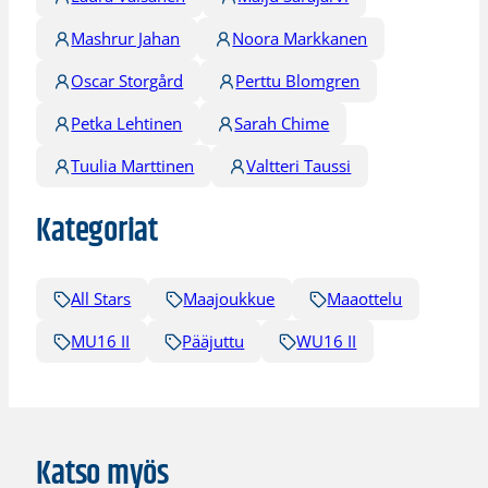
Mashrur Jahan
Noora Markkanen
Oscar Storgård
Perttu Blomgren
Petka Lehtinen
Sarah Chime
Tuulia Marttinen
Valtteri Taussi
Kategoriat
All Stars
Maajoukkue
Maaottelu
MU16 II
Pääjuttu
WU16 II
Katso myös