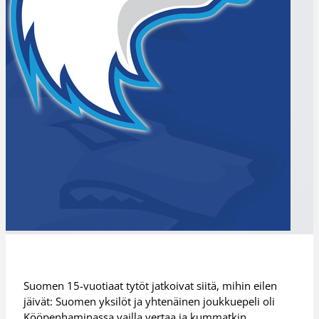
Suomen 15-vuotiaat tytöt jatkoivat siitä, mihin eilen
jäivät: Suomen yksilöt ja yhtenäinen joukkuepeli oli
Kööpenhaminassa vailla vertaa ja kummatkin