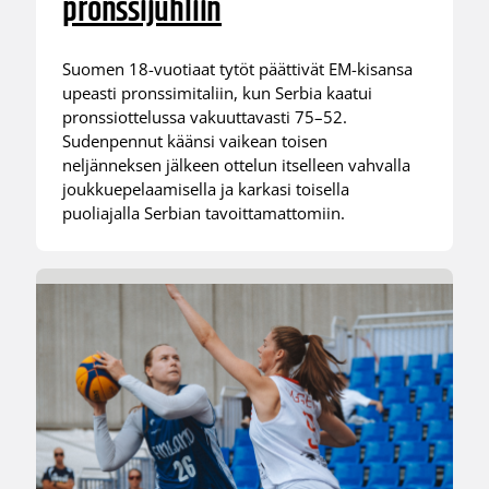
pronssijuhliin
Suomen 18-vuotiaat tytöt päättivät EM-kisansa
upeasti pronssimitaliin, kun Serbia kaatui
pronssiottelussa vakuuttavasti 75–52.
Sudenpennut käänsi vaikean toisen
neljänneksen jälkeen ottelun itselleen vahvalla
joukkuepelaamisella ja karkasi toisella
puoliajalla Serbian tavoittamattomiin.