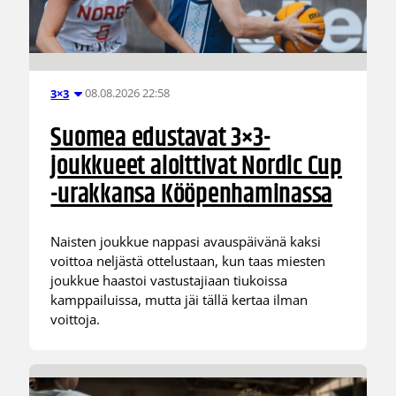
08.08.2026 22:58
3×3
Suomea edustavat 3×3-
joukkueet aloittivat Nordic Cup
-urakkansa Kööpenhaminassa
Naisten joukkue nappasi avauspäivänä kaksi
voittoa neljästä ottelustaan, kun taas miesten
joukkue haastoi vastustajiaan tiukoissa
kamppailuissa, mutta jäi tällä kertaa ilman
voittoja.