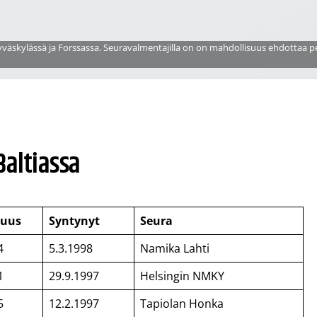
Jyväskylässä ja Forssassa. Seuravalmentajilla on on mahdollisuus ehdottaa p
Baltiassa
tuus
Syntynyt
Seura
4
5.3.1998
Namika Lahti
1
29.9.1997
Helsingin NMKY
5
12.2.1997
Tapiolan Honka