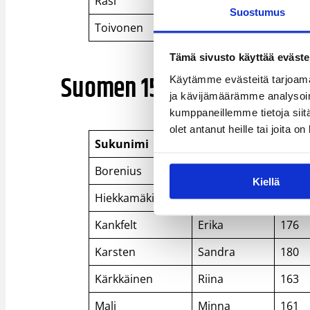
Rasi
Tommi
18
Suostumus
Toivonen
Matias
18
Tämä sivusto käyttää eväste
Suomen 15-vuotiaat tytöt 
Käytämme evästeitä tarjoama
ja kävijämäärämme analysoim
kumppaneillemme tietoja siitä
olet antanut heille tai joita o
Sukunimi
Etunimi
Pitu
Borenius
Johanna
175
Kiellä
Hiekkamäki
Maria
180
Kankfelt
Erika
176
Karsten
Sandra
180
Kärkkäinen
Riina
163
Mali
Minna
161