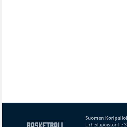
Suomen Koripallol
Urheilupuistontie 3