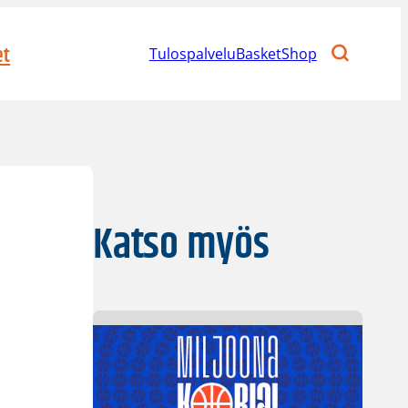
et
Tulospalvelu
BasketShop
Katso myös