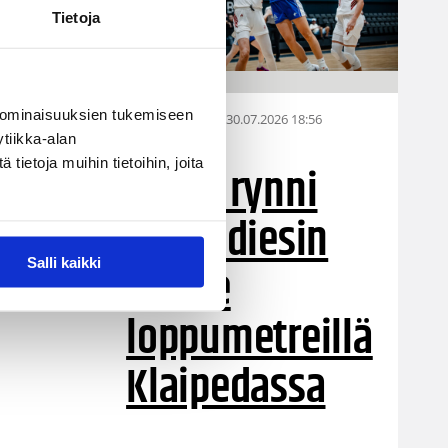
Tietoja
 ominaisuuksien tukemiseen
30.07.2026 18:56
Maajoukkue
tiikka-alan
ietoja muihin tietoihin, joita
Puola rynni
Susiladiesin
Salli kaikki
ohitse
loppumetreillä
Klaipedassa