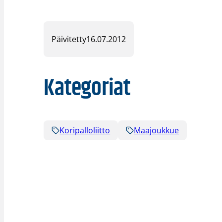
Päivitetty
16.07.2012
Kategoriat
Koripalloliitto
Maajoukkue