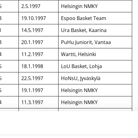
6
2.5.1997
Helsingin NMKY
8
19.10.1997
Espoo Basket Team
1
14.5.1997
Ura Basket, Kaarina
3
20.1.1997
PuHu Juniorit, Vantaa
4
11.2.1997
Wartti, Helsinki
6
18.1.1998
LoU Basket, Lohja
6
22.5.1997
HoNsU, Jyväskylä
5
19.1.1997
Helsingin NMKY
4
11.3.1997
Helsingin NMKY
0
17.4.1998
KTP, Kotka
3
15.7.1997
Kouvolan Kouvot