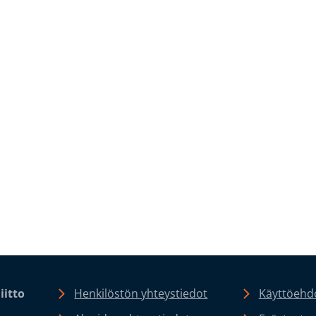
iitto
Henkilöstön yhteystiedot
Käyttöehdo