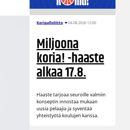
04.08.2026 12:00
Koripalloliitto
Miljoona
koria! -haaste
alkaa 17.8.
Haaste tarjoaa seuroille valmiin
konseptin innostaa mukaan
uusia pelaajia ja syventää
yhteistyötä koulujen kanssa.