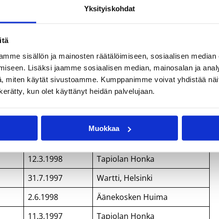
2
18.8.1998
Tampereen Pyrintö
Yksityiskohdat
2
13.9.1997
Forssan Koripojat
itä
Baltiassa
mme sisällön ja mainosten räätälöimiseen, sosiaalisen median
iseen. Lisäksi jaamme sosiaalisen median, mainosalan ja analy
, miten käytät sivustoamme. Kumppanimme voivat yhdistää näitä t
n kerätty, kun olet käyttänyt heidän palvelujaan.
us
Syntynyt
Seura
25.2.1997
Tapiolan Honka
Muokkaa
6.1.1997
BC Nokia
12.3.1998
Tapiolan Honka
31.7.1997
Wartti, Helsinki
2.6.1998
Äänekosken Huima
11.3.1997
Tapiolan Honka