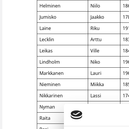
Helminen
Niilo
18
Jumisko
Jaakko
17
Laine
Riku
19
Lecklin
Arttu
18
Leikas
Ville
18
Lindholm
Niko
19
Markkanen
Lauri
19
Nieminen
Miikka
18
Nikkarinen
Lassi
17
Nyman
Vili
19
Raita
Aleksi
19