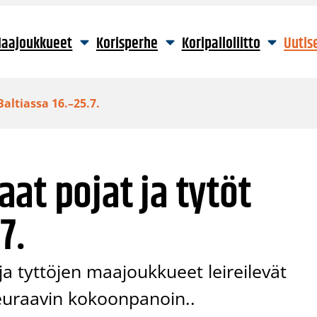
aajoukkueet
Korisperhe
Koripalloliitto
Uutis
altiassa 16.–25.7.
at pojat ja tytöt
7.
a tyttöjen maajoukkueet leireilevät
seuraavin kokoonpanoin..