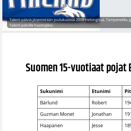
Talent-päiviä järjestetään joulukuussa 2009 Helsingissä, Tampereella, 
Talent-päiville haastajiksi.
Suomen 15-vuotiaat pojat 
Sukunimi
Etunimi
Pi
Bärlund
Robert
19
Guzman Monet
Jonathan
19
Haapanen
Jesse
18