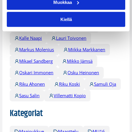
Muokkaa
Daniel Dolenc
Ilari Seppälä
Jesse Viita
Joonas Cavén
Kiellä
Jukka Ohtonen
Juuso Mäenpää
Kalle Naapi
Lauri Toivonen
Markus Molenius
Miikka Markkanen
Mikael Sandberg
Mikko Jämsä
Oskari Immonen
Osku Heinonen
Riku Ahonen
Riku Koski
Samuli Oja
Sasu Salin
Villematti Kopio
Kategoriat
Maajoukkue
Maaottelu
MU16