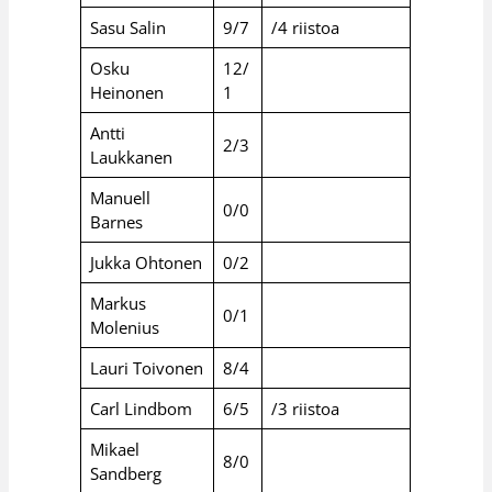
Sasu Salin
9/7
/4 riistoa
Osku
12/
Heinonen
1
Antti
2/3
Laukkanen
Manuell
0/0
Barnes
Jukka Ohtonen
0/2
Markus
0/1
Molenius
Lauri Toivonen
8/4
Carl Lindbom
6/5
/3 riistoa
Mikael
8/0
Sandberg