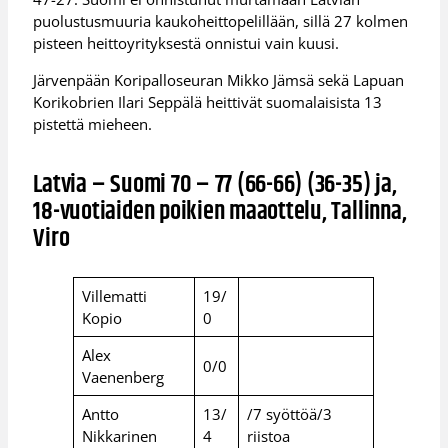
puolustusmuuria kaukoheittopelillään, sillä 27 kolmen
pisteen heittoyrityksestä onnistui vain kuusi.
Järvenpään Koripalloseuran Mikko Jämsä sekä Lapuan
Korikobrien Ilari Seppälä heittivät suomalaisista 13
pistettä mieheen.
Latvia – Suomi 70 – 77 (66-66) (36-35) ja,
18-vuotiaiden poikien maaottelu, Tallinna,
Viro
Villematti
19/
Kopio
0
Alex
0/0
Vaenenberg
Antto
13/
/7 syöttöä/3
Nikkarinen
4
riistoa