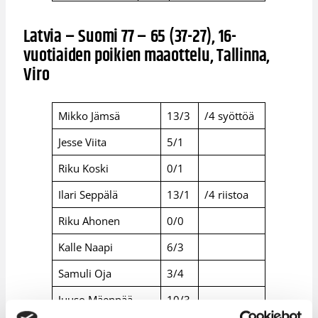
Latvia – Suomi 77 – 65 (37-27), 16-
vuotiaiden poikien maaottelu, Tallinna,
Viro
Mikko Jämsä
13/3
/4 syöttöä
Jesse Viita
5/1
Riku Koski
0/1
Ilari Seppälä
13/1
/4 riistoa
Riku Ahonen
0/0
Kalle Naapi
6/3
Samuli Oja
3/4
Juuso Mäenpää
10/3