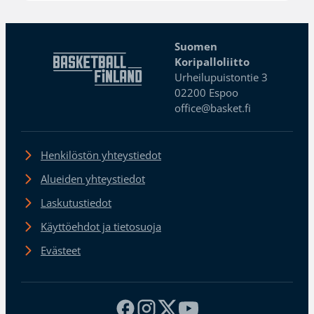
Suomen
Koripalloliitto
Urheilupuistontie 3
02200 Espoo
office@basket.fi
Henkilöstön yhteystiedot
Alueiden yhteystiedot
Laskutustiedot
Käyttöehdot ja tietosuoja
Evästeet