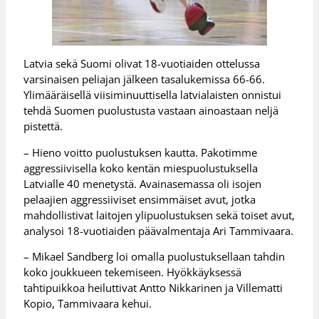
Latvia sekä Suomi olivat 18-vuotiaiden ottelussa
varsinaisen peliajan jälkeen tasalukemissa 66-66.
Ylimääräisellä viisiminuuttisella latvialaisten onnistui
tehdä Suomen puolustusta vastaan ainoastaan neljä
pistettä.
– Hieno voitto puolustuksen kautta. Pakotimme
aggressiivisella koko kentän miespuolustuksella
Latvialle 40 menetystä. Avainasemassa oli isojen
pelaajien aggressiiviset ensimmäiset avut, jotka
mahdollistivat laitojen ylipuolustuksen sekä toiset avut,
analysoi 18-vuotiaiden päävalmentaja Ari Tammivaara.
– Mikael Sandberg loi omalla puolustuksellaan tahdin
koko joukkueen tekemiseen. Hyökkäyksessä
tahtipuikkoa heiluttivat Antto Nikkarinen ja Villematti
Kopio, Tammivaara kehui.