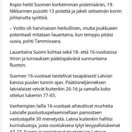
Kopio heitti Suomen korkeimman pistemäärän, 19.
Nikkarinen pussitti 13 pistettä ja jakeli seitsemän koriin
johtanutta syöttöä.
– Voitto oli harvinaisen herkullinen, mutta joukkueen
potentiaali mitataan lauantaina, kun temppu pitäisi
uusia, pohti Tammivaara.
Lauantaina Suomi kohtaa sekä 18- että 16-vuotiaissa
Viron ja turnauksen päätöspäivänä sunnuntaina
Ruotsin.
Suomen 16-vuotiaat taistelivat tasapäisesti Latvian
kanssa puolen tunnin ajan. Päätösneljänneksen
latvialaiset veivät kuitenkin 26-16 ja samalla koko
ottelun lukemin 77-65.
Vanhempien lailla 16-vuotiaat aiheuttivat murheita
Latvialle puolustuspelaamisellaan painostaen
vastustajalle 30 menetystä. Latvia kuitenkin hallitsi
korinalustoja, josta osoituksena tylyt levypallolukemat
47-27. Suomi ei onnistunut murtamaan Latvian