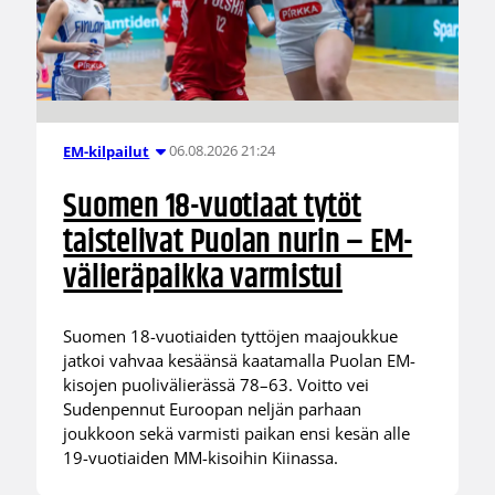
06.08.2026 21:24
EM-kilpailut
Suomen 18-vuotiaat tytöt
taistelivat Puolan nurin – EM-
välieräpaikka varmistui
Suomen 18-vuotiaiden tyttöjen maajoukkue
jatkoi vahvaa kesäänsä kaatamalla Puolan EM-
kisojen puolivälierässä 78–63. Voitto vei
Sudenpennut Euroopan neljän parhaan
joukkoon sekä varmisti paikan ensi kesän alle
19-vuotiaiden MM-kisoihin Kiinassa.