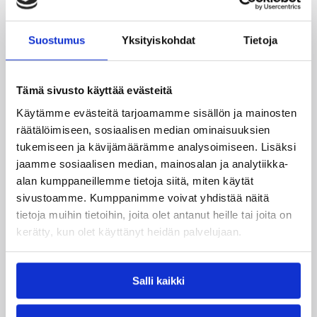
Oskari Immonen
0/2
Miikka Markkanen
6/2
Suostumus
Yksityiskohdat
Tietoja
Joonas Cavén
0/0
Daniel Dolenc
9/7
Tämä sivusto käyttää evästeitä
Käytämme evästeitä tarjoamamme sisällön ja mainosten
räätälöimiseen, sosiaalisen median ominaisuuksien
Lisätietoja:
http://bsbc.basket.ee/
tukemiseen ja kävijämäärämme analysoimiseen. Lisäksi
jaamme sosiaalisen median, mainosalan ja analytiikka-
Päivitetty
03.01.2009
alan kumppaneillemme tietoja siitä, miten käytät
sivustoamme. Kumppanimme voivat yhdistää näitä
tietoja muihin tietoihin, joita olet antanut heille tai joita on
Henkilöt
kerätty, kun olet käyttänyt heidän palvelujaan.
Antti Laukkanen
Antto Nikkarinen
Salli kaikki
Ari Tammivaara
Carl Lindbom