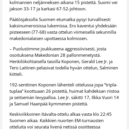
kolmannen neljänneksen aikana 15 pistettä. Suomi vei
jakson 33-17 ja karkasi 67-52-johtoon.
Päätösjaksolla Suomen etumatka pysyi turvallisesti
kaksinumeroisissa lukemissa. Ero kaventui yhdeksään
pisteeseen (77-68) vasta ottelun viimeisellä sekunnilla
makedonialaisen upottaessa kolmosen.
– Puolustimme joukkueena aggressiivisesti, josta
osoituksena Makedonian 28 pallonmenetystä.
Henkilökohtaisella tasolla Koponen, Gerald Lee Jr. ja
Tero Laitinen pelasivat todella hyvän ottelun, Salminen
kiitteli.
192-senttinen Koponen lähenteli ottelussa jopa ”tripla-
tuplaa” koottuaan 26 pistettä, huimat kahdeksan riistoa
ja seitsemän levypalloa. Lee Jr. säkitti 17, Ilkka Vuori 14
ja Samuel Haanpää kymmenen pistettä.
Keskiviikkoinen Itävalta-ottelu alkaa vasta klo 22:45
Suomen aikaa. Kaikkien nuorten EM-turnausten
otteluita voi seurata livenä netissä osoitteessa