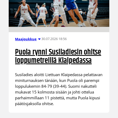
30.07.2026 18:56
Maajoukkue
Puola rynni Susiladiesin ohitse
loppumetreillä Klaipedassa
Susiladies aloitti Liettuan Klaipedassa pelattavan
miniturnauksen tänään, kun Puola oli parempi
loppulukemin 84-79 (39-44). Suomi nakutteli
mukavat 15 kolmosta sisään ja johti ottelua
parhaimmillaan 11 pistettä, mutta Puola kipusi
päätösjaksolla ohitse.