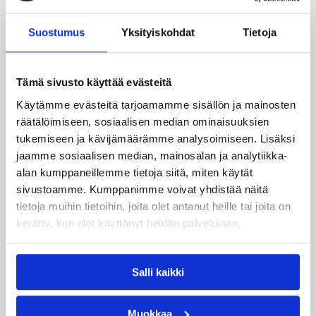
Katso myös
Suostumus
Yksityiskohdat
Tietoja
Tämä sivusto käyttää evästeitä
Käytämme evästeitä tarjoamamme sisällön ja mainosten
räätälöimiseen, sosiaalisen median ominaisuuksien
tukemiseen ja kävijämäärämme analysoimiseen. Lisäksi
jaamme sosiaalisen median, mainosalan ja analytiikka-
alan kumppaneillemme tietoja siitä, miten käytät
sivustoamme. Kumppanimme voivat yhdistää näitä
tietoja muihin tietoihin, joita olet antanut heille tai joita on
kerätty, kun olet käyttänyt heidän palvelujaan.
Salli kaikki
07.08.2026 21:42
Maaottelu
Muokkaa