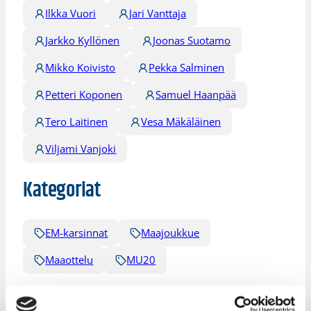
Ilkka Vuori
Jari Vanttaja
Jarkko Kyllönen
Joonas Suotamo
Mikko Koivisto
Pekka Salminen
Petteri Koponen
Samuel Haanpää
Tero Laitinen
Vesa Mäkäläinen
Viljami Vanjoki
Kategoriat
EM-karsinnat
Maajoukkue
Maaottelu
MU20