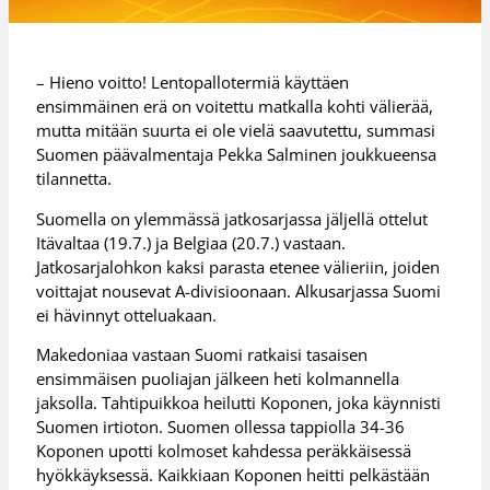
– Hieno voitto! Lentopallotermiä käyttäen
ensimmäinen erä on voitettu matkalla kohti välierää,
mutta mitään suurta ei ole vielä saavutettu, summasi
Suomen päävalmentaja Pekka Salminen joukkueensa
tilannetta.
Suomella on ylemmässä jatkosarjassa jäljellä ottelut
Itävaltaa (19.7.) ja Belgiaa (20.7.) vastaan.
Jatkosarjalohkon kaksi parasta etenee välieriin, joiden
voittajat nousevat A-divisioonaan. Alkusarjassa Suomi
ei hävinnyt otteluakaan.
Makedoniaa vastaan Suomi ratkaisi tasaisen
ensimmäisen puoliajan jälkeen heti kolmannella
jaksolla. Tahtipuikkoa heilutti Koponen, joka käynnisti
Suomen irtioton. Suomen ollessa tappiolla 34-36
Koponen upotti kolmoset kahdessa peräkkäisessä
hyökkäyksessä. Kaikkiaan Koponen heitti pelkästään