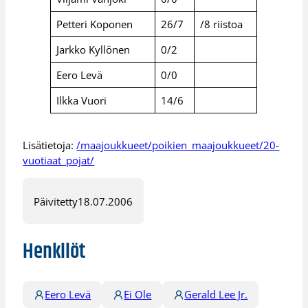
Petteri Koponen
26/7
/8 riistoa
Jarkko Kyllönen
0/2
Eero Levä
0/0
Ilkka Vuori
14/6
Lisätietoja:
/maajoukkueet/poikien_maajoukkueet/20-
vuotiaat_pojat/
Päivitetty
18.07.2006
Henkilöt
Eero Levä
Ei Ole
Gerald Lee Jr.