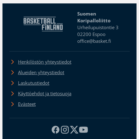
Suomen
Koripalloliitto
Urheilupuistontie 3
02200 Espoo
office@basket.fi
Henkilöstön yhteystiedot
Alueiden yhteystiedot
Laskutustiedot
Käyttöehdot ja tietosuoja
Evästeet