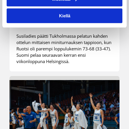
Ruotsi piirun verran
Susiladiesia parempi
Kiellä
Tukholmassa
Susiladies päätti Tukholmassa pelatun kahden
ottelun mittaisen miniturnauksen tappioon, kun
Ruotsi oli parempi loppulukemin 73-68 (33-47).
Suomi pelaa seuraavan kerran ensi
viikonloppuna Helsingissä.