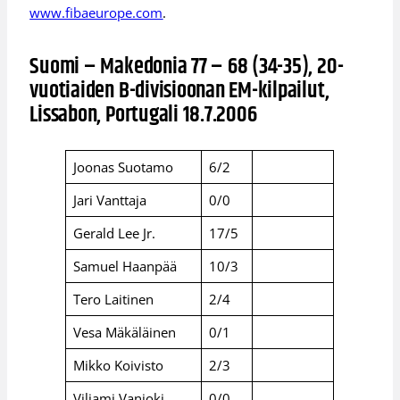
www.fibaeurope.com
.
Suomi – Makedonia 77 – 68 (34-35), 20-
vuotiaiden B-divisioonan EM-kilpailut,
Lissabon, Portugali 18.7.2006
Joonas Suotamo
6/2
Jari Vanttaja
0/0
Gerald Lee Jr.
17/5
Samuel Haanpää
10/3
Tero Laitinen
2/4
Vesa Mäkäläinen
0/1
Mikko Koivisto
2/3
Viljami Vanjoki
0/0