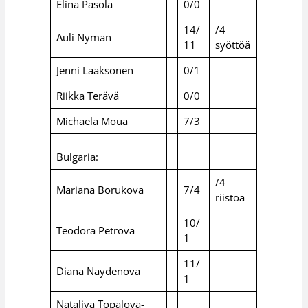
Elina Pasola
0/0
14/
/4
Auli Nyman
11
syöttöä
Jenni Laaksonen
0/1
Riikka Terävä
0/0
Michaela Moua
7/3
Bulgaria:
/4
Mariana Borukova
7/4
riistoa
10/
Teodora Petrova
1
11/
Diana Naydenova
1
Nataliya Topalova-