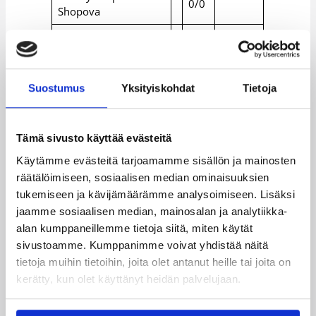
0/0
Shopova
Ekaterina Dimitrova
0/0
Albena Branzova
9/3
Suostumus
Yksityiskohdat
Tietoja
10/
Elena Yolovska
6
Albena Bachkova
6/0
Tämä sivusto käyttää evästeitä
Svetlana Asenova-
Käytämme evästeitä tarjoamamme sisällön ja mainosten
2/2
Lozanova
räätälöimiseen, sosiaalisen median ominaisuuksien
tukemiseen ja kävijämäärämme analysoimiseen. Lisäksi
Silviya Bayreva
0/0
jaamme sosiaalisen median, mainosalan ja analytiikka-
Gergana Slavcheva
9/2
alan kumppaneillemme tietoja siitä, miten käytät
sivustoamme. Kumppanimme voivat yhdistää näitä
Evelina Guneva
3/2
tietoja muihin tietoihin, joita olet antanut heille tai joita on
kerätty, kun olet käyttänyt heidän palvelujaan.
Suomen heittoprosentit: 1P 76,2 % (16/21), 2P 65,5 %
(19/29), 3P 45,0 % (9/20).