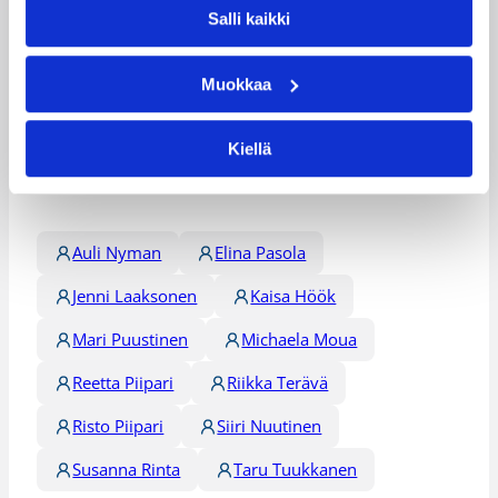
Salli kaikki
Lisätietoja:
/maajoukkueet/naisten_maajoukkue/
Muokkaa
Päivitetty
18.09.2004
Kiellä
Henkilöt
Auli Nyman
Elina Pasola
Jenni Laaksonen
Kaisa Höök
Mari Puustinen
Michaela Moua
Reetta Piipari
Riikka Terävä
Risto Piipari
Siiri Nuutinen
Susanna Rinta
Taru Tuukkanen