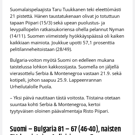
Suomalaispelaajista Taru Tuukkanen teki eleettömästi
21 pistettä. Hänen taustatukenaan olivat jo totuttuun
tapaan Piipari (15/3) sekä upean puolustus- ja
levypallopelin ratkaisukoriensa ohella pelannut Nyman
(14/11). Suomen viimeistely hyökkäyspäässä oli kaiken
kaikkiaan mainiota. Joukkue upotti 57,1 prosenttia
pelitilanneheitoistaan (28/49).
Bulgaria-voiton myötä Suomi on edelleen mukana
taistelussa lohkon kakkossijasta. Suomella on jäljellä
vierasottelu Serbia & Montenegroa vastaan 21.9. sekä
kotipeli, johon saapuu 25.9. Lappeenrannan
Urheilutalolle Puola.
– Yksi päivä nautitaan tästä voitosta. Tiistaina otetaan
suuntaa kohti Serbia & Montenegroa, kertoi
tyytyväisen oloinen päävalmentaja Risto Piipari.
Suomi – Bulgaria 81 – 67 (46-40), naisten