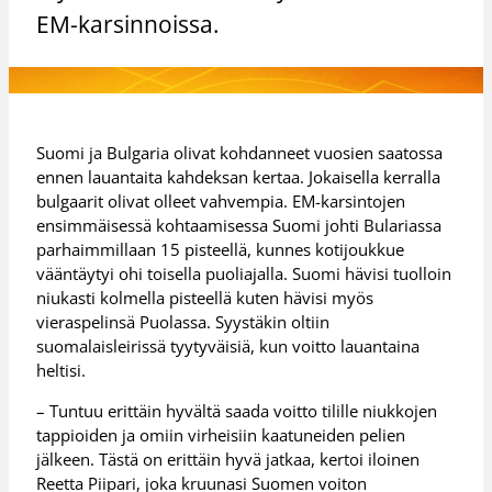
EM-karsinnoissa.
Suomi ja Bulgaria olivat kohdanneet vuosien saatossa
ennen lauantaita kahdeksan kertaa. Jokaisella kerralla
bulgaarit olivat olleet vahvempia. EM-karsintojen
ensimmäisessä kohtaamisessa Suomi johti Bulariassa
parhaimmillaan 15 pisteellä, kunnes kotijoukkue
vääntäytyi ohi toisella puoliajalla. Suomi hävisi tuolloin
niukasti kolmella pisteellä kuten hävisi myös
vieraspelinsä Puolassa. Syystäkin oltiin
suomalaisleirissä tyytyväisiä, kun voitto lauantaina
heltisi.
– Tuntuu erittäin hyvältä saada voitto tilille niukkojen
tappioiden ja omiin virheisiin kaatuneiden pelien
jälkeen. Tästä on erittäin hyvä jatkaa, kertoi iloinen
Reetta Piipari, joka kruunasi Suomen voiton