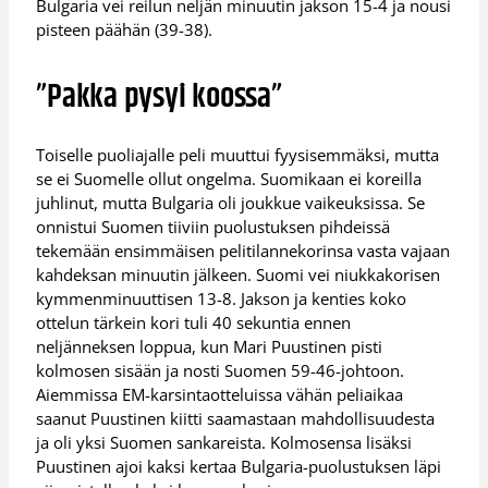
Bulgaria vei reilun neljän minuutin jakson 15-4 ja nousi
pisteen päähän (39-38).
”Pakka pysyi koossa”
Toiselle puoliajalle peli muuttui fyysisemmäksi, mutta
se ei Suomelle ollut ongelma. Suomikaan ei koreilla
juhlinut, mutta Bulgaria oli joukkue vaikeuksissa. Se
onnistui Suomen tiiviin puolustuksen pihdeissä
tekemään ensimmäisen pelitilannekorinsa vasta vajaan
kahdeksan minuutin jälkeen. Suomi vei niukkakorisen
kymmenminuuttisen 13-8. Jakson ja kenties koko
ottelun tärkein kori tuli 40 sekuntia ennen
neljänneksen loppua, kun Mari Puustinen pisti
kolmosen sisään ja nosti Suomen 59-46-johtoon.
Aiemmissa EM-karsintaotteluissa vähän peliaikaa
saanut Puustinen kiitti saamastaan mahdollisuudesta
ja oli yksi Suomen sankareista. Kolmosensa lisäksi
Puustinen ajoi kaksi kertaa Bulgaria-puolustuksen läpi