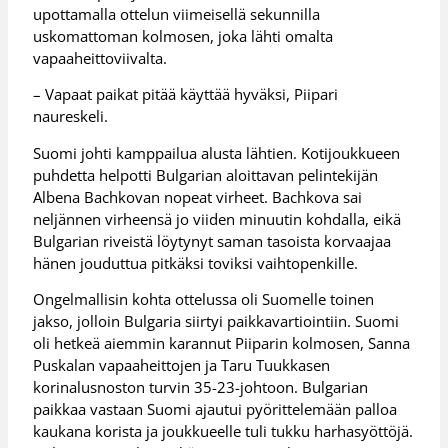
upottamalla ottelun viimeisellä sekunnilla
uskomattoman kolmosen, joka lähti omalta
vapaaheittoviivalta.
– Vapaat paikat pitää käyttää hyväksi, Piipari
naureskeli.
Suomi johti kamppailua alusta lähtien. Kotijoukkueen
puhdetta helpotti Bulgarian aloittavan pelintekijän
Albena Bachkovan nopeat virheet. Bachkova sai
neljännen virheensä jo viiden minuutin kohdalla, eikä
Bulgarian riveistä löytynyt saman tasoista korvaajaa
hänen jouduttua pitkäksi toviksi vaihtopenkille.
Ongelmallisin kohta ottelussa oli Suomelle toinen
jakso, jolloin Bulgaria siirtyi paikkavartiointiin. Suomi
oli hetkeä aiemmin karannut Piiparin kolmosen, Sanna
Puskalan vapaaheittojen ja Taru Tuukkasen
korinalusnoston turvin 35-23-johtoon. Bulgarian
paikkaa vastaan Suomi ajautui pyörittelemään palloa
kaukana korista ja joukkueelle tuli tukku harhasyöttöjä.