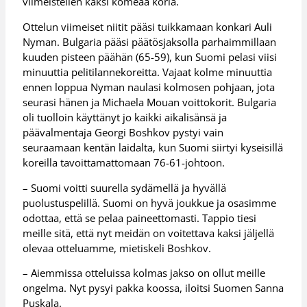
viimeistellen kaksi komeaa koria.
Ottelun viimeiset niitit pääsi tuikkamaan konkari Auli
Nyman. Bulgaria pääsi päätösjaksolla parhaimmillaan
kuuden pisteen päähän (65-59), kun Suomi pelasi viisi
minuuttia pelitilannekoreitta. Vajaat kolme minuuttia
ennen loppua Nyman naulasi kolmosen pohjaan, jota
seurasi hänen ja Michaela Mouan voittokorit. Bulgaria
oli tuolloin käyttänyt jo kaikki aikalisänsä ja
päävalmentaja Georgi Boshkov pystyi vain
seuraamaan kentän laidalta, kun Suomi siirtyi kyseisillä
koreilla tavoittamattomaan 76-61-johtoon.
– Suomi voitti suurella sydämellä ja hyvällä
puolustuspelillä. Suomi on hyvä joukkue ja osasimme
odottaa, että se pelaa paineettomasti. Tappio tiesi
meille sitä, että nyt meidän on voitettava kaksi jäljellä
olevaa otteluamme, mietiskeli Boshkov.
– Aiemmissa otteluissa kolmas jakso on ollut meille
ongelma. Nyt pysyi pakka koossa, iloitsi Suomen Sanna
Puskala.