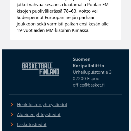
jatkoi vahvaa kesäänsä kaatamalla Puolan EM-
kisojen puolivälierässä 78–63. Voitto vei
Sudenpennut Euroopan neljän parhaan
joukkoon sekä varmisti paikan ensi kesän alle
19-vuotiaiden MM-kisoihin Kiinassa.
Suomen
Koripalloliitto
Urheilupuistontie 3
02200 Espoo
office@basket.fi
Henkilöstön yhteystiedot
Alueiden yhteystiedot
Laskutustiedot