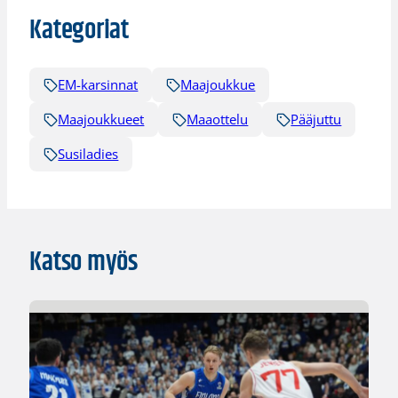
Kategoriat
EM-karsinnat
Maajoukkue
Maajoukkueet
Maaottelu
Pääjuttu
Susiladies
Katso myös