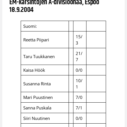
EM-karsintojen A-divisioonaa, Espoo
18.9.2004
Suomi:
15/
Reetta Piipari
3
21/
Taru Tuukkanen
7
Kaisa Höök
0/0
10/
Susanna Rinta
1
Mari Puustinen
7/0
Sanna Puskala
7/1
Siiri Nuutinen
0/0