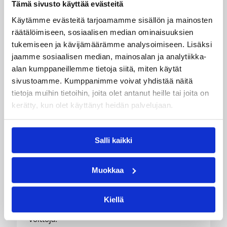
Tämä sivusto käyttää evästeitä
Käytämme evästeitä tarjoamamme sisällön ja mainosten
räätälöimiseen, sosiaalisen median ominaisuuksien
tukemiseen ja kävijämäärämme analysoimiseen. Lisäksi
jaamme sosiaalisen median, mainosalan ja analytiikka-
alan kumppaneillemme tietoja siitä, miten käytät
sivustoamme. Kumppanimme voivat yhdistää näitä
08.08.2026 22:58
3×3
tietoja muihin tietoihin, joita olet antanut heille tai joita on
kerätty, kun olet käyttänyt heidän palvelujaan.
Suomea edustavat 3×3-
joukkueet aloittivat Nordic Cup
-urakkansa Kööpenhaminassa
Salli kaikki
Muokkaa
Naisten joukkue nappasi avauspäivänä kaksi
voittoa neljästä ottelustaan, kun taas miesten
joukkue haastoi vastustajiaan tiukoissa
Kiellä
kamppailuissa, mutta jäi tällä kertaa ilman
voittoja.