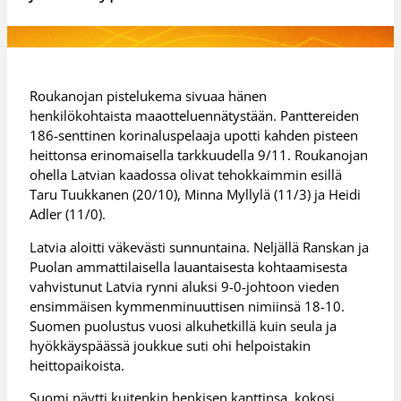
Roukanojan pistelukema sivuaa hänen
henkilökohtaista maaotteluennätystään. Panttereiden
186-senttinen korinaluspelaaja upotti kahden pisteen
heittonsa erinomaisella tarkkuudella 9/11. Roukanojan
ohella Latvian kaadossa olivat tehokkaimmin esillä
Taru Tuukkanen (20/10), Minna Myllylä (11/3) ja Heidi
Adler (11/0).
Latvia aloitti väkevästi sunnuntaina. Neljällä Ranskan ja
Puolan ammattilaisella lauantaisesta kohtaamisesta
vahvistunut Latvia rynni aluksi 9-0-johtoon vieden
ensimmäisen kymmenminuuttisen nimiinsä 18-10.
Suomen puolustus vuosi alkuhetkillä kuin seula ja
hyökkäyspäässä joukkue suti ohi helpoistakin
heittopaikoista.
Suomi näytti kuitenkin henkisen kanttinsa, kokosi