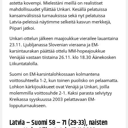
astetta kovempi. Mielestäni meillä on realistiset
mahdollisuudet yllättää Unkari. Kesällä pelatuissa
kansainvälisissä turnauksissa sekä nyt pelatuissa
Latvia-peleissä näytimme selkeitä kasvun merkkejä,
Piipari jatkoi.
Unkari-ottelun jälkeen maajoukkue vierailee lauantaina
23.11. Ljubljanassa Slovenian vieraana ja EM-
karsintaurakan päättää ottelu MM-hopeajoukkue
Venäjää vastaan tiistaina 26.11. klo 18.30 Äänekosken
Liikuntatalolla.
Suomi on EM-karsintalohkossaan kolmantena
voittosuhteella 1-2, kun toinen puolisko on pelaamatta.
Lohkon kärkijoukkueet ovat Venäjä ja Unkari, joilla
molemmilla voittosuhde 2-1. Kaksi parasta selviytyy
Kreikassa syyskuussa 2003 pelattavaan EM-
lopputurnaukseen.
Latvia – Suomi 58 – 71 (29-33), naisten