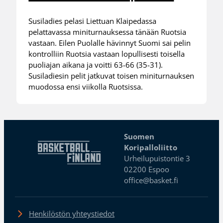
Susiladies pelasi Liettuan Klaipedassa
pelattavassa miniturnauksessa tänään Ruotsia
vastaan. Eilen Puolalle hävinnyt Suomi sai pelin
kontrolliin Ruotsia vastaan lopullisesti toisella
puoliajan aikana ja voitti 63-66 (35-31).
Susiladiesin pelit jatkuvat toisen miniturnauksen
muodossa ensi viikolla Ruotsissa.
Suomen
Koripalloliitto
Urheilupuistontie 3
02200 Espoo
office@basket.fi
Henkilöstön yhteystiedot