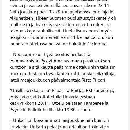
rivinsä ja vastasi viemällä seuraavan jakson 23-11.
Näin joukkue pääsi 33-29-taukojohdossa puoliajalle.
Alkuhetkien jälkeen Suomen puolustustyöskentely oli
mallikasta ja hyökkäyksessäkin maltettiin rakentaa
tekopaikkoja rauhallisesti. Huolellisuus nousi myös
tekijäksi – Suomi menetti vain 11 kertaa pallon, kun
lauantain ottelussa peliväline hukattiin 19 kertaa.
– Nousumme oli hyvä osoitus henkisistä
voimavaroista. Pystyimme saamaan puolustuksen
kuntoon ja sitä kautta pääsimme otteluunkin takaisin
mukaan. Tästä on hyvä lähteä kohti uusia seikkailuja,
lateli maajoukkueen päävalmentaja Risto Piipari.
”Uusilla seikkailuilla” Piipari tarkoittaa EM-karsintoja,
jotka jatkuvat kotiottelulla Unkaria vastaan
keskiviikkona 20.11. Ottelu pelataan Tampereella,
Pyynikin Palloiluhallilla klo 18.30 alkaen.
– Unkari on kova ammattilaisjoukkue niin kuin oli
Latviakin. Unkarin pelaajamateriaali on tosin vielä