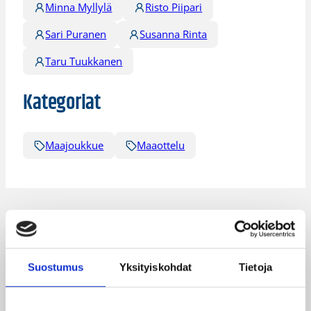
Minna Myllylä
Risto Piipari
Sari Puranen
Susanna Rinta
Taru Tuukkanen
Kategoriat
Maajoukkue
Maaottelu
Katso myös
Suostumus
Yksityiskohdat
Tietoja