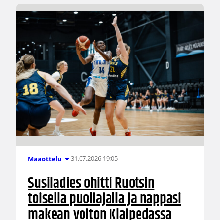
31.07.2026 19:05
Maaottelu
Susiladies ohitti Ruotsin
toisella puoliajalla ja nappasi
makean voiton Klaipedassa