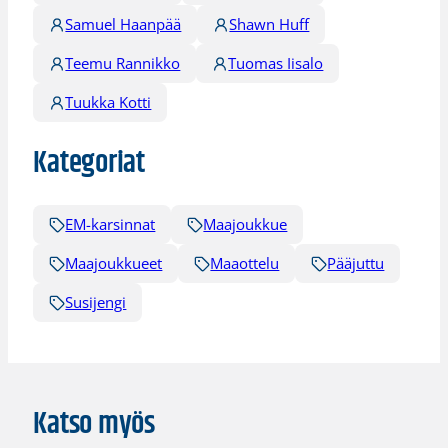
Samuel Haanpää
Shawn Huff
Teemu Rannikko
Tuomas Iisalo
Tuukka Kotti
Kategoriat
EM-karsinnat
Maajoukkue
Maajoukkueet
Maaottelu
Pääjuttu
Susijengi
Katso myös