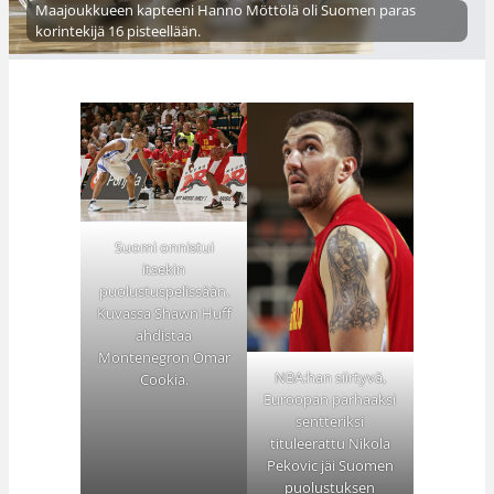
Maajoukkueen kapteeni Hanno Möttölä oli Suomen paras
korintekijä 16 pisteellään.
Suomi onnistui
itsekin
puolustuspelissään.
Kuvassa Shawn Huff
ahdistaa
Montenegron Omar
NBA:han siirtyvä,
Cookia.
Euroopan parhaaksi
sentteriksi
tituleerattu Nikola
Pekovic jäi Suomen
puolustuksen