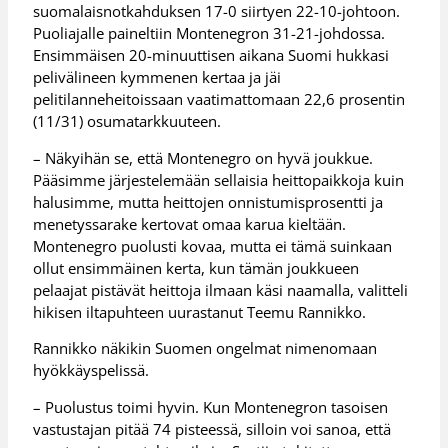
suomalaisnotkahduksen 17-0 siirtyen 22-10-johtoon.
Puoliajalle paineltiin Montenegron 31-21-johdossa.
Ensimmäisen 20-minuuttisen aikana Suomi hukkasi
pelivälineen kymmenen kertaa ja jäi
pelitilanneheitoissaan vaatimattomaan 22,6 prosentin
(11/31) osumatarkkuuteen.
– Näkyihän se, että Montenegro on hyvä joukkue.
Pääsimme järjestelemään sellaisia heittopaikkoja kuin
halusimme, mutta heittojen onnistumisprosentti ja
menetyssarake kertovat omaa karua kieltään.
Montenegro puolusti kovaa, mutta ei tämä suinkaan
ollut ensimmäinen kerta, kun tämän joukkueen
pelaajat pistävät heittoja ilmaan käsi naamalla, valitteli
hikisen iltapuhteen uurastanut Teemu Rannikko.
Rannikko näkikin Suomen ongelmat nimenomaan
hyökkäyspelissä.
– Puolustus toimi hyvin. Kun Montenegron tasoisen
vastustajan pitää 74 pisteessä, silloin voi sanoa, että