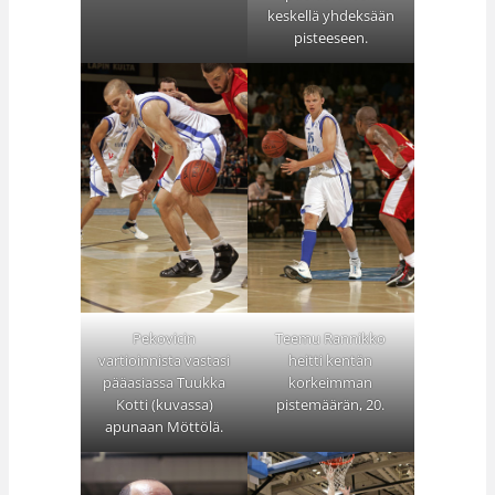
keskellä yhdeksään
pisteeseen.
Pekovicin
Teemu Rannikko
vartioinnista vastasi
heitti kentän
pääasiassa Tuukka
korkeimman
Kotti (kuvassa)
pistemäärän, 20.
apunaan Möttölä.