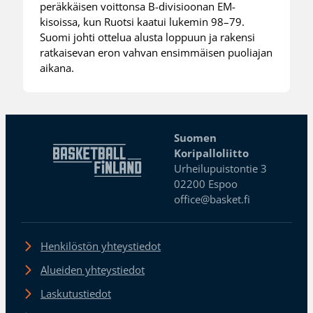
peräkkäisen voittonsa B-divisioonan EM-
kisoissa, kun Ruotsi kaatui lukemin 98–79.
Suomi johti ottelua alusta loppuun ja rakensi
ratkaisevan eron vahvan ensimmäisen puoliajan
aikana.
Suomen
Koripalloliitto
Urheilupuistontie 3
02200 Espoo
office@basket.fi
Henkilöstön yhteystiedot
Alueiden yhteystiedot
Laskutustiedot