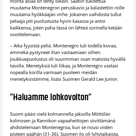
monta asiaa on tehty oikein. Saatiin tukitettua
muutama Montenegron peruskuvio ja kalastettiin niille
muutama hyökkääjän virhe. Jokainen vaihdosta tullut
pelaaja piti puolustusta hyvin kasassa ja antoi
kaikkensa, joten paha tässä on lähteä sormella ketään
osoittelemaan.
– Aika fyysistä peliä. Montenegro tuli todella kovaa,
emmekä pystyneet ihan vastaamaan siihen.
Joukkuepuolustus oli suurimman osan matsista hyvällä
tasolla. Menetyksiä tuli liikaa, ja Montenegro vastasi
nopealla korilla varmaan puoleen meidän
menetyksistämme, lisäsi Suomen Gerald Lee Junior.
”Haluamme lohkovoiton”
Suomi pääsi vielä kolmannella jaksolla Möttölän
kolmosen ja Rannikon vapaaheittojen siivittämänä
ahdistelemaan Montenegroa, kun se nousi viiden
pisteen päähän (31-36). Suomen ilo oli lyhytaikaista,