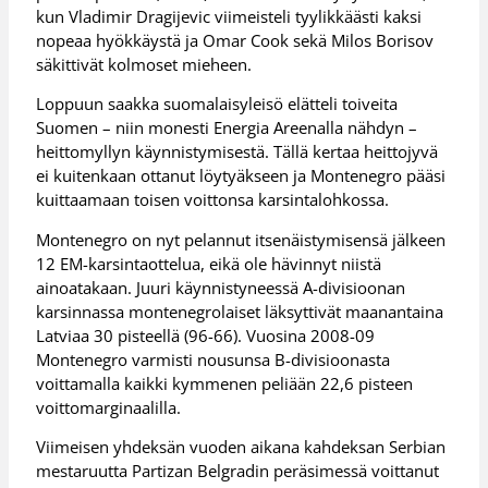
kun Vladimir Dragijevic viimeisteli tyylikkäästi kaksi
nopeaa hyökkäystä ja Omar Cook sekä Milos Borisov
säkittivät kolmoset mieheen.
Loppuun saakka suomalaisyleisö elätteli toiveita
Suomen – niin monesti Energia Areenalla nähdyn –
heittomyllyn käynnistymisestä. Tällä kertaa heittojyvä
ei kuitenkaan ottanut löytyäkseen ja Montenegro pääsi
kuittaamaan toisen voittonsa karsintalohkossa.
Montenegro on nyt pelannut itsenäistymisensä jälkeen
12 EM-karsintaottelua, eikä ole hävinnyt niistä
ainoatakaan. Juuri käynnistyneessä A-divisioonan
karsinnassa montenegrolaiset läksyttivät maanantaina
Latviaa 30 pisteellä (96-66). Vuosina 2008-09
Montenegro varmisti nousunsa B-divisioonasta
voittamalla kaikki kymmenen peliään 22,6 pisteen
voittomarginaalilla.
Viimeisen yhdeksän vuoden aikana kahdeksan Serbian
mestaruutta Partizan Belgradin peräsimessä voittanut