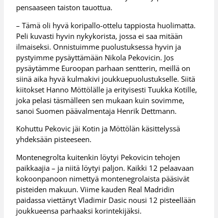
pensaaseen taiston tauottua.
– Tämä oli hyvä koripallo-ottelu tappiosta huolimatta.
Peli kuvasti hyvin nykykorista, jossa ei saa mitään
ilmaiseksi. Onnistuimme puolustuksessa hyvin ja
pystyimme pysäyttämään Nikola Pekovicin. Jos
pysäytämme Euroopan parhaan sentterin, meillä on
siinä aika hyvä kulmakivi joukkuepuolustukselle. Siitä
kiitokset Hanno Möttölälle ja erityisesti Tuukka Kotille,
joka pelasi täsmälleen sen mukaan kuin sovimme,
sanoi Suomen päävalmentaja Henrik Dettmann.
Kohuttu Pekovic jäi Kotin ja Möttölän käsittelyssä
yhdeksään pisteeseen.
Montenegrolta kuitenkin löytyi Pekovicin tehojen
paikkaajia – ja niitä löytyi paljon. Kaikki 12 pelaavaan
kokoonpanoon nimettyä montenegrolaista pääsivät
pisteiden makuun. Viime kauden Real Madridin
paidassa viettänyt Vladimir Dasic nousi 12 pisteellään
joukkueensa parhaaksi korintekijäksi.