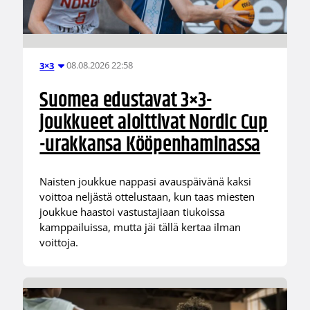
08.08.2026 22:58
3×3
Suomea edustavat 3×3-
joukkueet aloittivat Nordic Cup
-urakkansa Kööpenhaminassa
Naisten joukkue nappasi avauspäivänä kaksi
voittoa neljästä ottelustaan, kun taas miesten
joukkue haastoi vastustajiaan tiukoissa
kamppailuissa, mutta jäi tällä kertaa ilman
voittoja.