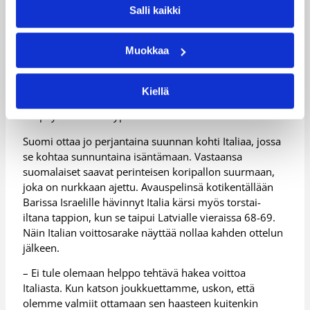
paremmin”
Salli kaikki
Muokkaa
Suomen ykköstehoista vastasi Montenegro-ottelussa
20 pistettä heittänyt Rannikko. Lee viimeisteli 12 ja
Möttölä kymmenen pistettä. Aktiivisesti puolustanut ja
Kiellä
energiaa säästelemättä kentällä viilettänyt Shawn Huff
kaapi yhdeksän levypalloa.
Suomi ottaa jo perjantaina suunnan kohti Italiaa, jossa
se kohtaa sunnuntaina isäntämaan. Vastaansa
suomalaiset saavat perinteisen koripallon suurmaan,
joka on nurkkaan ajettu. Avauspelinsä kotikentällään
Barissa Israelille hävinnyt Italia kärsi myös torstai-
iltana tappion, kun se taipui Latvialle vieraissa 68-69.
Näin Italian voittosarake näyttää nollaa kahden ottelun
jälkeen.
– Ei tule olemaan helppo tehtävä hakea voittoa
Italiasta. Kun katson joukkuettamme, uskon, että
olemme valmiit ottamaan sen haasteen kuitenkin