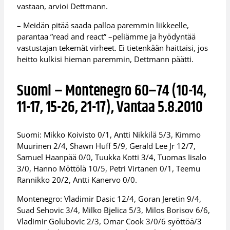
vastaan, arvioi Dettmann.
– Meidän pitää saada palloa paremmin liikkeelle,
parantaa ”read and react” –peliämme ja hyödyntää
vastustajan tekemät virheet. Ei tietenkään haittaisi, jos
heitto kulkisi hieman paremmin, Dettmann päätti.
Suomi – Montenegro 60–74 (10-14,
11-17, 15-26, 21-17), Vantaa 5.8.2010
Suomi: Mikko Koivisto 0/1, Antti Nikkilä 5/3, Kimmo
Muurinen 2/4, Shawn Huff 5/9, Gerald Lee Jr 12/7,
Samuel Haanpää 0/0, Tuukka Kotti 3/4, Tuomas Iisalo
3/0, Hanno Möttölä 10/5, Petri Virtanen 0/1, Teemu
Rannikko 20/2, Antti Kanervo 0/0.
Montenegro: Vladimir Dasic 12/4, Goran Jeretin 9/4,
Suad Sehovic 3/4, Milko Bjelica 5/3, Milos Borisov 6/6,
Vladimir Golubovic 2/3, Omar Cook 3/0/6 syöttöä/3