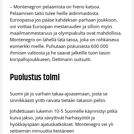
– Montenegron pelaamista on hieno katsoa.
Pelaamisen taito tulee heille äidinmaidosta.
Euroopassa jos pääse kahdeksan parhaan joukkoon,
voi voittaa Euroopan mestaruuden ja silloin myös
maailmanmestaruus ja olympiakulta ovat mahdollisia.
Montenegro on lähellä tätä tasoa, joka on rohkaiseva
esimerkki meille. Puhutaan piskuisesta 600 000
ihmisen valtiosta ja he saavat jalkeille tuon tason
koripallojoukkueen, Dettmann suitsutti.
Puolustus toimi
Suomi jäi jo varhain takaa-ajoasemaan, josta se
sinnikkäästi yritti raivata tietään takaisin peliin.
Johdettuaan lukemin 10-5 Suomelle käynnistyi pitkä
kuiva jakso, jota sävyttivät harhasyötöt ja
hyökkäyspään ajatuskatkokset. Montenegro vei yli
seitsemän minuuttia kestäneen