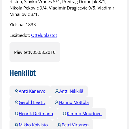
riistoa, Slavko Vranes 5/4, Predrag Drobnjak 8/1,
Nikola Pekovic 9/4, Vladimir Dragicevic 9/5, Vladimir
Mihailovic 3/1.
Yleisöä: 1833
Lisätiedot:
Ottelutilastot
Päivitetty
05.08.2010
Henkilöt
Antti Kanervo
Antti Nikkilä
Gerald Lee Jr.
Hanno Möttölä
Henrik Dettmann
Kimmo Muurinen
Mikko Koivisto
Petri Virtanen