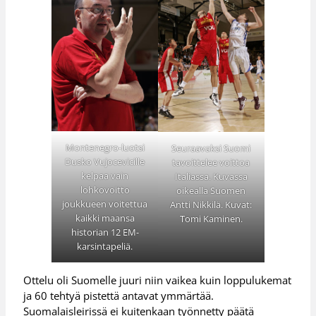
Montenegro-luotsi
Seuraavaksi Suomi
Dusko Vujocevicille
tavoittelee voittoa
kelpaa vain
Italiassa. Kuvassa
lohkovoitto
oikealla Suomen
joukkueen voitettua
Antti Nikkilä. Kuvat:
kaikki maansa
Tomi Kaminen.
historian 12 EM-
karsintapeliä.
Ottelu oli Suomelle juuri niin vaikea kuin loppulukemat
ja 60 tehtyä pistettä antavat ymmärtää.
Suomalaisleirissä ei kuitenkaan työnnetty päätä