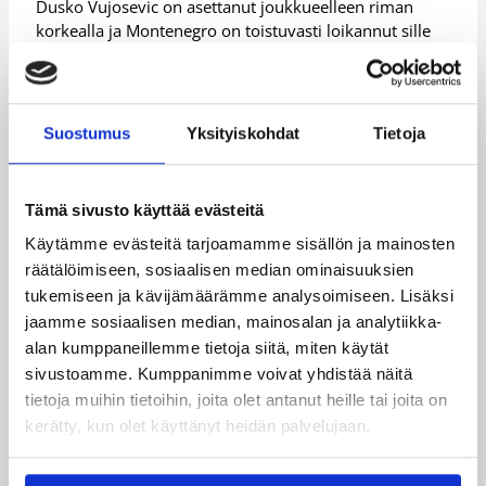
Dusko Vujosevic on asettanut joukkueelleen riman
korkealla ja Montenegro on toistuvasti loikannut sille
asetettujen esteiden yli.
– Haluamme lohkovoiton. Pelaamme karsintojen
ylivoimaisesti kovimmassa lohkossa. Sen vuoksi
Suostumus
Yksityiskohdat
Tietoja
lohkokakkosten vertailuun ei tästä lohkosta halua
yksikään, Vujosevic latasi.
EM-karsinnassa kolmen karsintalohkon voittajat
Tämä sivusto käyttää evästeitä
etenevät vuoden 2011 EM-lopputurnaukseen, jonka
Käytämme evästeitä tarjoamamme sisällön ja mainosten
lisäksi kisaliput lunastaa kaksi parasta lohkokakkosta.
räätälöimiseen, sosiaalisen median ominaisuuksien
– Olen erittäin tyytyväinen. Tämä oli iso voitto meille ja
tukemiseen ja kävijämäärämme analysoimiseen. Lisäksi
vielä hyvää vastustajaa vastaan. Halusimme pysäyttää
jaamme sosiaalisen median, mainosalan ja analytiikka-
Suomen kaukoheittäjät ja onnistuimme siinä hyvin.
alan kumppaneillemme tietoja siitä, miten käytät
Suomi puolestaan pelasi aggressiivisesti ja teki hyvää
sivustoamme. Kumppanimme voivat yhdistää näitä
työtä korinaluspuolustuksessaan ilman tuplauksia,
tietoja muihin tietoihin, joita olet antanut heille tai joita on
kehui Vujosevic.
kerätty, kun olet käyttänyt heidän palvelujaan.
”Ei haittaisi, jos heitto kulkisi