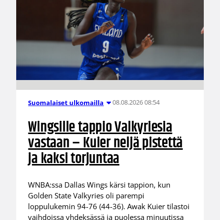
08.08.2026 08:54
Suomalaiset ulkomailla
Wingsille tappio Valkyriesia
vastaan – Kuier neljä pistettä
ja kaksi torjuntaa
WNBA:ssa Dallas Wings kärsi tappion, kun
Golden State Valkyries oli parempi
loppulukemin 94-76 (44-36). Awak Kuier tilastoi
vaihdoissa yhdeksässä ja puolessa minuutissa