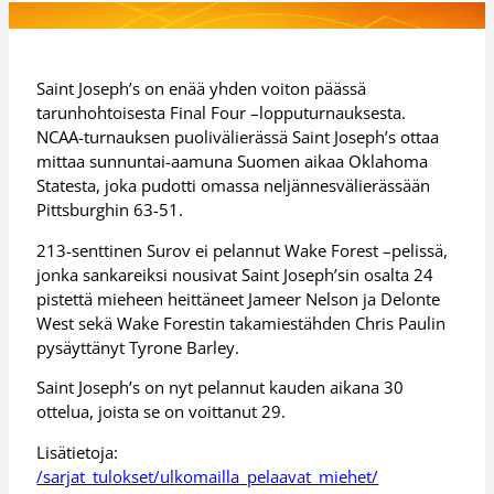
Saint Joseph’s on enää yhden voiton päässä
tarunhohtoisesta Final Four –lopputurnauksesta.
NCAA-turnauksen puolivälierässä Saint Joseph’s ottaa
mittaa sunnuntai-aamuna Suomen aikaa Oklahoma
Statesta, joka pudotti omassa neljännesvälierässään
Pittsburghin 63-51.
213-senttinen Surov ei pelannut Wake Forest –pelissä,
jonka sankareiksi nousivat Saint Joseph’sin osalta 24
pistettä mieheen heittäneet Jameer Nelson ja Delonte
West sekä Wake Forestin takamiestähden Chris Paulin
pysäyttänyt Tyrone Barley.
Saint Joseph’s on nyt pelannut kauden aikana 30
ottelua, joista se on voittanut 29.
Lisätietoja:
/sarjat_tulokset/ulkomailla_pelaavat_miehet/