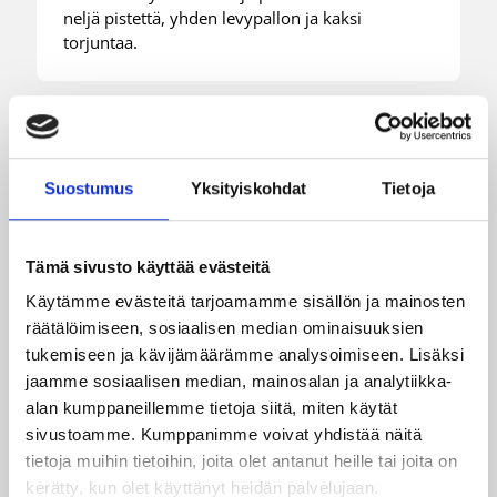
neljä pistettä, yhden levypallon ja kaksi
torjuntaa.
Suostumus
Yksityiskohdat
Tietoja
Tämä sivusto käyttää evästeitä
Käytämme evästeitä tarjoamamme sisällön ja mainosten
räätälöimiseen, sosiaalisen median ominaisuuksien
tukemiseen ja kävijämäärämme analysoimiseen. Lisäksi
jaamme sosiaalisen median, mainosalan ja analytiikka-
alan kumppaneillemme tietoja siitä, miten käytät
sivustoamme. Kumppanimme voivat yhdistää näitä
tietoja muihin tietoihin, joita olet antanut heille tai joita on
06.08.2026 09:16
Suomalaiset ulkomailla
kerätty, kun olet käyttänyt heidän palvelujaan.