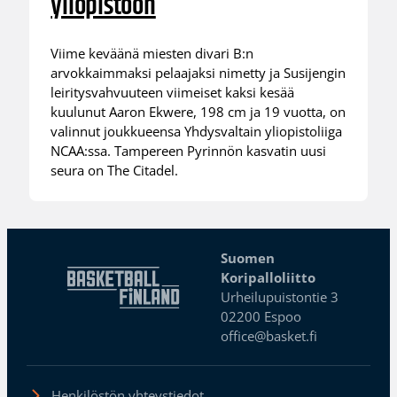
yliopistoon
Viime keväänä miesten divari B:n
arvokkaimmaksi pelaajaksi nimetty ja Susijengin
leiritysvahvuuteen viimeiset kaksi kesää
kuulunut Aaron Ekwere, 198 cm ja 19 vuotta, on
valinnut joukkueensa Yhdysvaltain yliopistoliiga
NCAA:ssa. Tampereen Pyrinnön kasvatin uusi
seura on The Citadel.
Suomen
Koripalloliitto
Urheilupuistontie 3
02200 Espoo
office@basket.fi
Henkilöstön yhteystiedot