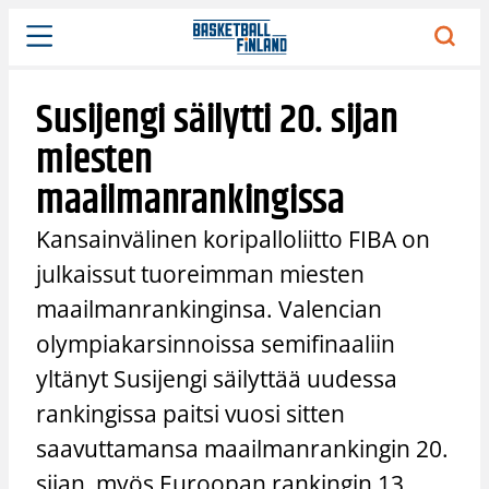
Siirry
sisältöön
Susijengi säilytti 20. sijan
miesten
maailmanrankingissa
Kansainvälinen koripalloliitto FIBA on
julkaissut tuoreimman miesten
maailmanrankinginsa. Valencian
olympiakarsinnoissa semifinaaliin
yltänyt Susijengi säilyttää uudessa
rankingissa paitsi vuosi sitten
saavuttamansa maailmanrankingin 20.
sijan, myös Euroopan rankingin 13.