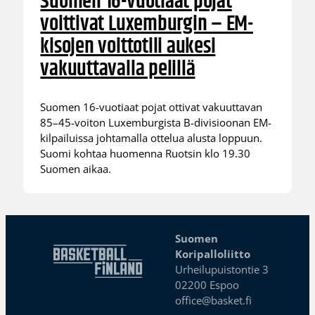
Suomen 16-vuotiaat pojat
voittivat Luxemburgin – EM-
kisojen voittotili aukesi
vakuuttavalla pelillä
Suomen 16-vuotiaat pojat ottivat vakuuttavan
85–45-voiton Luxemburgista B-divisioonan EM-
kilpailuissa johtamalla ottelua alusta loppuun.
Suomi kohtaa huomenna Ruotsin klo 19.30
Suomen aikaa.
Suomen
Koripalloliitto
Urheilupuistontie 3
02200 Espoo
office@basket.fi