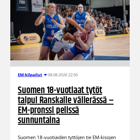
08.08.2026 22:50
EM-kilpailut
Suomen 18-vuotiaat tytöt
taipui Ranskalle välierässä –
EM-pronssi pelissä
sunnuntaina
Suomen 18-vuotiaiden tyttöjen tie EM-kisojen