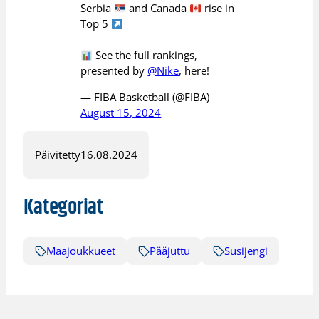
Serbia
and Canada
rise in
Top 5
See the full rankings,
presented by
@Nike
, here!
— FIBA Basketball (@FIBA)
August 15, 2024
Päivitetty
16.08.2024
Kategoriat
Maajoukkueet
Pääjuttu
Susijengi