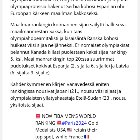
olympiapronssia hakenut Serbia kohosi Espanjan ohi
Euroopan kärkeen maailman kakkoseksi.
Maailmanrankingin kolmannen sijan säilytti hallitseva
maailmanmestari Saksa, kun taas
olympiahopeamitalisti ja kisaisäntä Ranska kohosi
huikeat viisi sijaa neljänneksi. Erinomaiset olympiakisat
pelannut Kanada kiilasi puolestaan kaksi sijaa ranking-
5.:ksi. Maailmanrankingin top 20:ssa suurimmat
pudotukset kokivat Espanja (2. sijalta 6. sijalle) ja Latvia
(6. sijalta 9. sijalle).
Kahdenkymmenen kärjen vanavedessä eniten
rankingissa nousivat Japani (21., nousu viisi sijaa) ja
olympialaisten yllätyshaastaja Etelä-Sudan (23., nousu
yksitoista sijaa).
NEW FIBA MEN’S WORLD
RANKING
#Paris2024
Gold
Medalists USA
retain their
top spot, while France
,