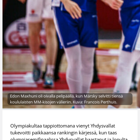
Edon Maxhuni oli oivalla pelipäällä, kun Märsky selvitti tiensä
koululaisten MM-kisojen välieriin. Kuva: Francois Perthuis.
Olympiakultaa tappiottomana vienyt Yhdysvallat
tukevoitti paikkaansa rankingin kärjessä, kun taas
olympiasemifinaalissa Yhdysvallat haastanut ja lopulta