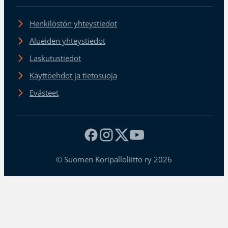
Henkilöstön yhteystiedot
Alueiden yhteystiedot
Laskutustiedot
Käyttöehdot ja tietosuoja
Evästeet
© Suomen Koripalloliitto ry 2026