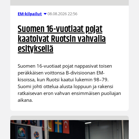
08.08.2026 22:56
EM-kilpailut
Suomen 16-vuotiaat pojat
kaatoivat Ruotsin vahvalla
esityksellä
Suomen 16-vuotiaat pojat nappasivat toisen
peräkkäisen voittonsa B-divisioonan EM-
kisoissa, kun Ruotsi kaatui lukemin 98–79.
Suomi johti ottelua alusta loppuun ja rakensi
ratkaisevan eron vahvan ensimmäisen puoliajan
aikana.