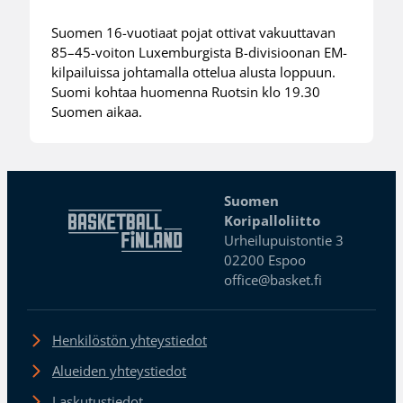
Suomen 16-vuotiaat pojat ottivat vakuuttavan
85–45-voiton Luxemburgista B-divisioonan EM-
kilpailuissa johtamalla ottelua alusta loppuun.
Suomi kohtaa huomenna Ruotsin klo 19.30
Suomen aikaa.
Suomen
Koripalloliitto
Urheilupuistontie 3
02200 Espoo
office@basket.fi
Henkilöstön yhteystiedot
Alueiden yhteystiedot
Laskutustiedot