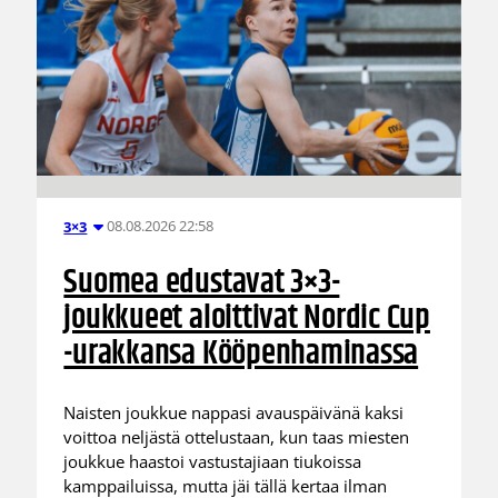
08.08.2026 22:58
3×3
Suomea edustavat 3×3-
joukkueet aloittivat Nordic Cup
-urakkansa Kööpenhaminassa
Naisten joukkue nappasi avauspäivänä kaksi
voittoa neljästä ottelustaan, kun taas miesten
joukkue haastoi vastustajiaan tiukoissa
kamppailuissa, mutta jäi tällä kertaa ilman