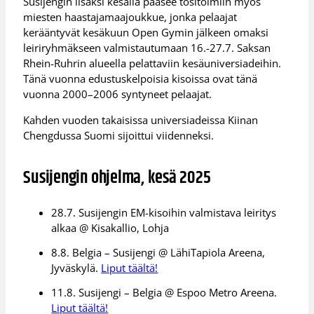
Susijengin lisäksi kesällä pääsee tositoimiin myös
miesten haastajamaajoukkue, jonka pelaajat
kerääntyvät kesäkuun Open Gymin jälkeen omaksi
leiriryhmäkseen valmistautumaan 16.-27.7. Saksan
Rhein-Ruhrin alueella pelattaviin kesäuniversiadeihin.
Tänä vuonna edustuskelpoisia kisoissa ovat tänä
vuonna 2000–2006 syntyneet pelaajat.
Kahden vuoden takaisissa universiadeissa Kiinan
Chengdussa Suomi sijoittui viidenneksi.
Susijengin ohjelma, kesä 2025
28.7. Susijengin EM-kisoihin valmistava leiritys
alkaa @ Kisakallio, Lohja
8.8. Belgia – Susijengi @ LähiTapiola Areena,
Jyväskylä.
Liput täältä!
11.8. Susijengi – Belgia @ Espoo Metro Areena.
Liput täältä!