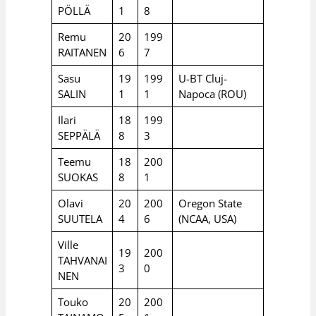
PÖLLÄ
1
8
Remu
20
199
RAITANEN
6
7
Sasu
19
199
U-BT Cluj-
SALIN
1
1
Napoca (ROU)
Ilari
18
199
SEPPÄLÄ
8
3
Teemu
18
200
SUOKAS
8
1
Olavi
20
200
Oregon State
SUUTELA
4
6
(NCAA, USA)
Ville
19
200
TAHVANAI
3
0
NEN
Touko
20
200