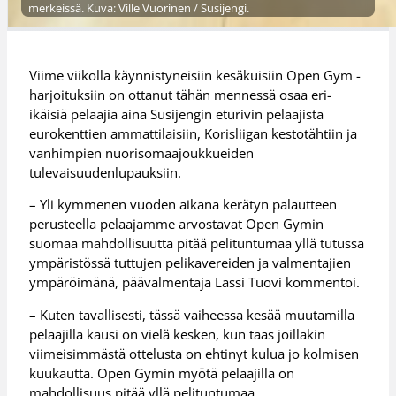
merkeissä. Kuva: Ville Vuorinen / Susijengi.
Viime viikolla käynnistyneisiin kesäkuisiin Open Gym -
harjoituksiin on ottanut tähän mennessä osaa eri-
ikäisiä pelaajia aina Susijengin eturivin pelaajista
eurokenttien ammattilaisiin, Korisliigan kestotähtiin ja
vanhimpien nuorisomaajoukkueiden
tulevaisuudenlupauksiin.
– Yli kymmenen vuoden aikana kerätyn palautteen
perusteella pelaajamme arvostavat Open Gymin
suomaa mahdollisuutta pitää pelituntumaa yllä tutussa
ympäristössä tuttujen pelikavereiden ja valmentajien
ympäröimänä, päävalmentaja Lassi Tuovi kommentoi.
– Kuten tavallisesti, tässä vaiheessa kesää muutamilla
pelaajilla kausi on vielä kesken, kun taas joillakin
viimeisimmästä ottelusta on ehtinyt kulua jo kolmisen
kuukautta. Open Gymin myötä pelaajilla on
mahdollisuus pitää yllä pelituntumaa