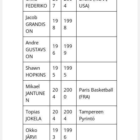
FEDERIKO
7
4
USA)
Jacob
19
199
GRANDIS
8
8
ON
Andre
19
199
GUSTAVS
6
9
ON
Shawn
19
199
HOPKINS
5
5
Mikael
20
200
Paris Basketball
JANTUNE
4
0
(FRA)
N
Topias
20
200
Tampereen
JOKELA
4
4
Pyrintö
Okko
19
199
JÄRVI
3
6