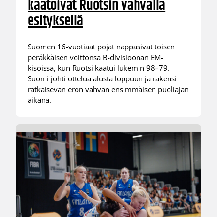
kaatoivat Ruotsin vahvalla
esityksellä
Suomen 16-vuotiaat pojat nappasivat toisen
peräkkäisen voittonsa B-divisioonan EM-
kisoissa, kun Ruotsi kaatui lukemin 98–79.
Suomi johti ottelua alusta loppuun ja rakensi
ratkaisevan eron vahvan ensimmäisen puoliajan
aikana.