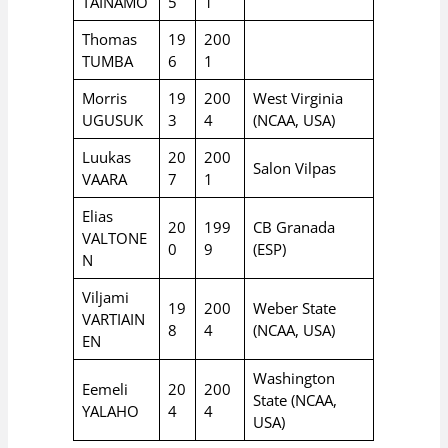
TAINAMO
5
1
Thomas
19
200
TUMBA
6
1
Morris
19
200
West Virginia
UGUSUK
3
4
(NCAA, USA)
Luukas
20
200
Salon Vilpas
VAARA
7
1
Elias
20
199
CB Granada
VALTONE
0
9
(ESP)
N
Viljami
19
200
Weber State
VARTIAIN
8
4
(NCAA, USA)
EN
Washington
Eemeli
20
200
State (NCAA,
YALAHO
4
4
USA)