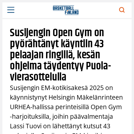
Siirry
sisältöön
Susijengin Open Gym on
pyörähtänyt käyntiin 43
pelaajan ringillä, kesän
ohjelma täydentyy Puola-
vierasottelulla
Susijengin EM-kotikisakesä 2025 on
käynnistynyt Helsingin Mäkelänrinteen
URHEA-hallissa perinteisillä Open Gym
-harjoituksilla, joihin päävalmentaja
Lassi Tuovi on lähettänyt kutsut 43