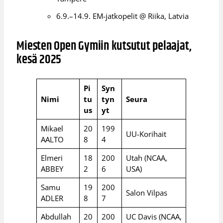
6.9.–14.9. EM-jatkopelit @ Riika, Latvia
Miesten Open Gymiin kutsutut pelaajat,
kesä 2025
Pi
Syn
Nimi
tu
tyn
Seura
us
yt
Mikael
20
199
UU-Korihait
AALTO
8
4
Elmeri
18
200
Utah (NCAA,
ABBEY
2
6
USA)
Samu
19
200
Salon Vilpas
ADLER
8
7
Abdullah
20
200
UC Davis (NCAA,