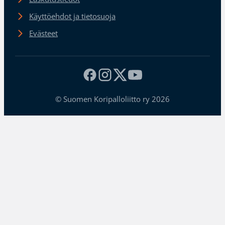
Käyttöehdot ja tietosuoja
Evästeet
© Suomen Koripalloliitto ry 2026