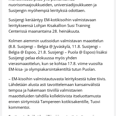
nuorisomaajoukkueiden, universiadijoukkueen ja
Susijengin myöhempiä leirityksiä odottaen.
Susijengi kerääntyy EM-kotikisoihin valmistavaan
leiritykseensä Lohjan Kisakallion Susi Training
Centerissä maanantaina 28. heinäkuuta.
Kolmen aiemmin uutisoidun valmistavan maaottelun
(8.8. Susijengi – Belgia @ Jyväskylä, 11.8. Susijengi –
Belgia @ Espoo, 21.8. Susijengi – Puola @ Espoo) lisäksi
Susijengi pelaa elokuussa myös yhden
vierasmaaottelun, kun se kohtaa 17.8. viime vuosilta
EM-kisa- ja olympiakarsintakentiltä tutun Puolan.
– EM-kisoihin valmistautuvasta leirityksestä tulee tiivis.
Lähdetään alusta asti tavoittelemaan kansainvälistä
tempoa ja hakemaan tiiviillä valmistavien
maaotteluiden tahdilla kollektiivista itseluottamusta
ennen siirtymistä Tampereen kotikisakentille, Tuovi
kommentoi.