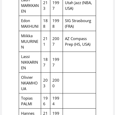
21
199
Utah Jazz (NBA,
MARKKAN
3
7
USA)
EN
Edon
18
199
SIG Strasbourg
MAXHUNI
8
8
(FRA)
Miikka
21
200
AZ Compass
MUURINE
1
7
Prep (HS, USA)
N
Lassi
18
199
NIKKARIN
7
7
EN
Olivier
20
200
NKAMHO
3
0
UA
Topias
19
199
PALMI
6
4
Hannes
21
199