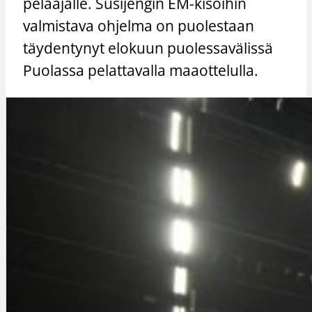
pelaajalle. Susijengin EM-kisoihin
valmistava ohjelma on puolestaan
täydentynyt elokuun puolessavälissä
Puolassa pelattavalla maaottelulla.