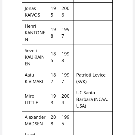
Jonas
19
200
KAIVOS
5
6
Henri
19
199
KANTONE
8
7
N
Severi
18
199
KAUKIAIN
5
8
EN
Aatu
18
199
Patrioti Levice
KIVIMÄKI
7
7
(SVK)
UC Santa
Miro
19
200
Barbara (NCAA,
LITTLE
3
4
USA)
Alexander
20
199
MADSEN
8
5
Lauri