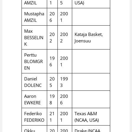
AMZIL
1
5
USA)
Mustapha
20
200
AMZIL
6
1
Max
20
200
Kataja Basket,
BESSELIN
2
2
Joensuu
K
Perttu
19
200
BLOMGR
6
1
EN
Daniel
20
199
DOLENC
5
3
Aaron
19
200
EWKERE
8
6
Federiko
21
200
Texas A&M
FEDERIKO
1
1
(NCAA, USA)
Okku
20
200
Drake (NCAA,