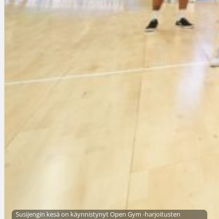
Susijengin kesä on käynnistynyt Open Gym -harjoitusten