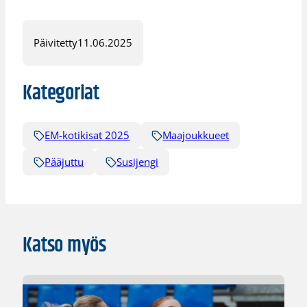
Päivitetty
11.06.2025
Kategoriat
EM-kotikisat 2025
Maajoukkueet
Pääjuttu
Susijengi
Katso myös