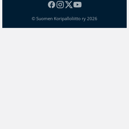
© Suomen Koripalloliitto ry 2026