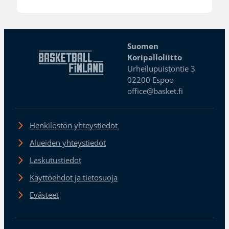
Suomen
Koripalloliitto
Urheilupuistontie 3
02200 Espoo
office@basket.fi
Henkilöstön yhteystiedot
Alueiden yhteystiedot
Laskutustiedot
Käyttöehdot ja tietosuoja
Evästeet