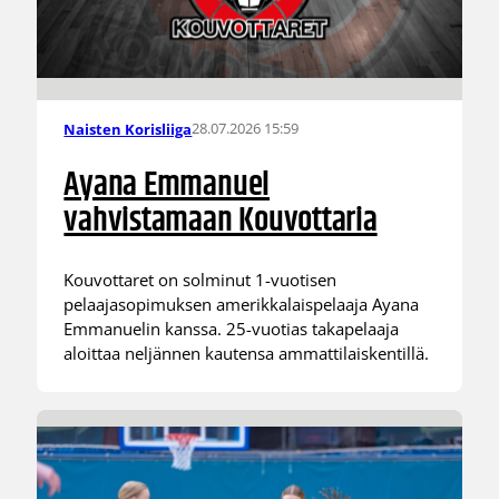
28.07.2026 15:59
Naisten Korisliiga
Ayana Emmanuel
vahvistamaan Kouvottaria
Kouvottaret on solminut 1-vuotisen
pelaajasopimuksen amerikkalaispelaaja Ayana
Emmanuelin kanssa. 25-vuotias takapelaaja
aloittaa neljännen kautensa ammattilaiskentillä.