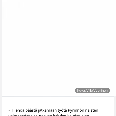
Kuva: Ville Vuorinen
– Hienoa päästä jatkamaan työtä Pyrinnön naisten
valmentajana seuraavan kahden kauden ajan.