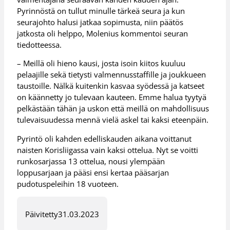
Pyrinnöstä on tullut minulle tärkeä seura ja kun
seurajohto halusi jatkaa sopimusta, niin päätös
jatkosta oli helppo, Molenius kommentoi seuran
tiedotteessa.
– Meillä oli hieno kausi, josta isoin kiitos kuuluu
pelaajille sekä tietysti valmennusstaffille ja joukkueen
taustoille. Nälkä kuitenkin kasvaa syödessä ja katseet
on käännetty jo tulevaan kauteen. Emme halua tyytyä
pelkästään tähän ja uskon että meillä on mahdollisuus
tulevaisuudessa mennä vielä askel tai kaksi eteenpäin.
Pyrintö oli kahden edelliskauden aikana voittanut
naisten Korisliigassa vain kaksi ottelua. Nyt se voitti
runkosarjassa 13 ottelua, nousi ylempään
loppusarjaan ja pääsi ensi kertaa pääsarjan
pudotuspeleihin 18 vuoteen.
Päivitetty
31.03.2023