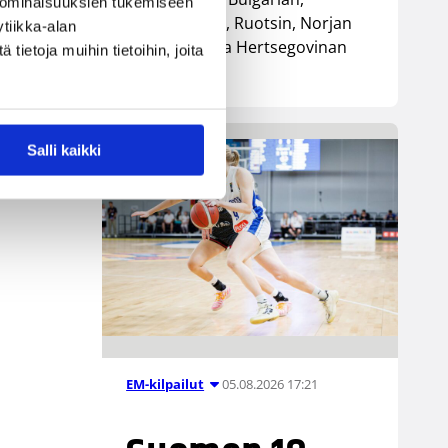
 ominaisuuksien tukemiseen
Luxemburgin, Ruotsin, Norjan
tiikka-alan
sekä Bosnia ja Hertsegovinan
ietoja muihin tietoihin, joita
kanssa.
Salli kaikki
05.08.2026 17:21
EM-kilpailut