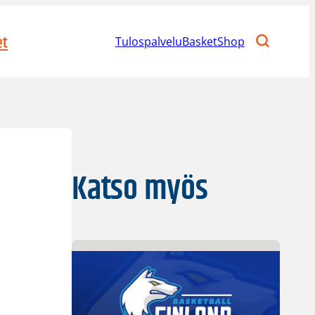
et
Tulospalvelu
BasketShop
Katso myös