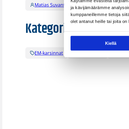
Käytämme evästeitä tarjoama
Matias Suvanto
Riku Laine
Robe
ja kävijämäärämme analysoim
kumppaneillemme tietoja siitä
Kategoriat
olet antanut heille tai joita o
Kiellä
EM-karsinnat
Maajoukkue
Maao