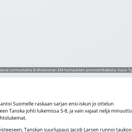
pelaavat sunnuntaina B-divisioonan EM-turnauksen pronssimitaleista. Kuva: 
an antoi Suomelle raskaan sarjan ensi-iskun jo ottelun
en Tanska johti lukemissa 5-8, ja vain vajaat neljä minuutti
ohtolukemat.
pisteeseen, Tanskan suurlupaus Jacob Larsen runnoi tauko