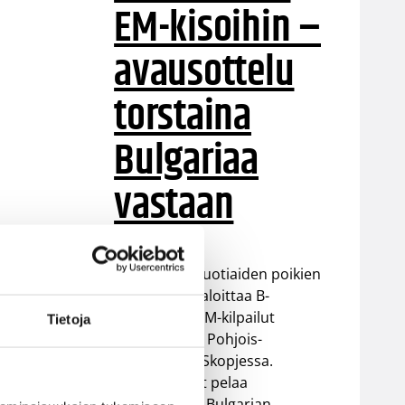
EM-kisoihin –
avausottelu
torstaina
Bulgariaa
vastaan
Suomen 16-vuotiaiden poikien
maajoukkue aloittaa B-
divisioonan EM-kilpailut
Tietoja
torstaina 6.8. Pohjois-
t
Makedonian Skopjessa.
Sudenpennut pelaa
alkulohkossa Bulgarian,