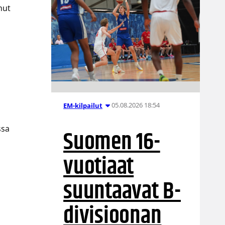
nut
i
05.08.2026 18:54
EM-kilpailut
,
ssa
Suomen 16-
vuotiaat
suuntaavat B-
divisioonan