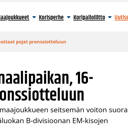
aajoukkueet
Korisperhe
Koripalloliitto
Uutis
uotiaat pojat pronssiotteluun
naalipaikan, 16-
ronssiotteluun
 maajoukkueen seitsemän voiton suora
äluokan B-divisioonan EM-kisojen