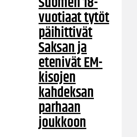
Suomen 18-
vuotiaat tytöt
päihittivät
Saksan ja
etenivät EM-
kisojen
kahdeksan
parhaan
joukkoon