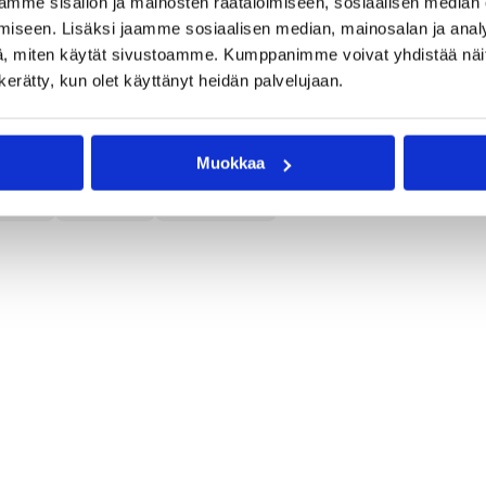
mme sisällön ja mainosten räätälöimiseen, sosiaalisen median
rt Bärlund
Ville Leikas
iseen. Lisäksi jaamme sosiaalisen median, mainosalan ja analy
, miten käytät sivustoamme. Kumppanimme voivat yhdistää näitä t
n kerätty, kun olet käyttänyt heidän palvelujaan.
Muokkaa
ttelu
MU16
Pääjuttu