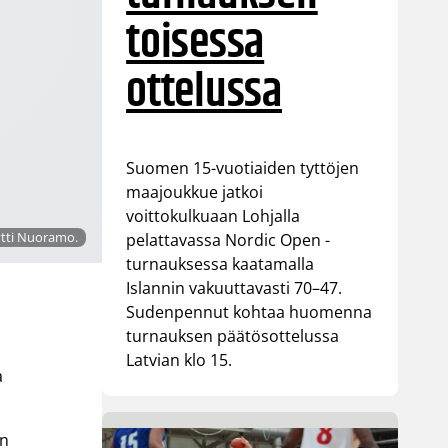
toisessa
ottelussa
Suomen 15-vuotiaiden tyttöjen
maajoukkue jatkoi
voittokulkuaan Lohjalla
Tytti Nuoramo.
pelattavassa Nordic Open -
turnauksessa kaatamalla
Islannin vakuuttavasti 70–47.
Sudenpennut kohtaa huomenna
turnauksen päätösottelussa
Latvian klo 15.
a
on