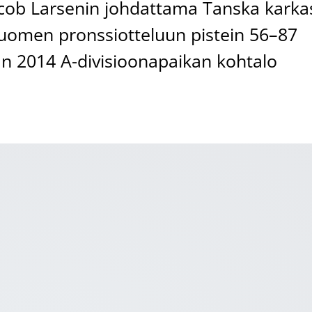
acob Larsenin johdattama Tanska karka
Suomen pronssiotteluun pistein 56–87
sän 2014 A-divisioonapaikan kohtalo