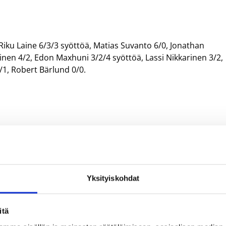
 Riku Laine 6/3/3 syöttöä, Matias Suvanto 6/0, Jonathan
n 4/2, Edon Maxhuni 3/2/4 syöttöä, Lassi Nikkarinen 3/2,
0/1, Robert Bärlund 0/0.
Yksityiskohdat
amminen
Edon Maxhuni
Jonathan Guzman Mone
itä
Nikkarinen
Lauri Markkanen
Matias Oksa