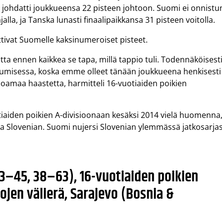
a johdatti joukkueensa 22 pisteen johtoon. Suomi ei onnistu
lla, ja Tanska lunasti finaalipaikkansa 31 pisteen voitolla.
ottivat Suomelle kaksinumeroiset pisteet.
ta ennen kaikkea se tapa, millä tappio tuli. Todennäköisest
umisessa, koska emme olleet tänään joukkueena henkisesti
oamaa haastetta, harmitteli 16-vuotiaiden poikien
iaiden poikien A-divisioonaan kesäksi 2014 vielä huomenna
a Slovenian. Suomi nujersi Slovenian ylemmässä jatkosarja
3–45, 38–63), 16-vuotiaiden poikien
ojen välierä, Sarajevo (Bosnia &