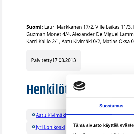
Suomi:
Lauri Markkanen 17/2, Ville Leikas 11/3,
Guzman Monet 4/4, Alexander De Miguel Lammine
Karri Kallio 2/1, Aatu Kivimäki 0/2, Matias Oksa 
Päivitetty
17.08.2013
Henkilöt
Suostumus
Aatu Kivimäki
Alexander de Miguel L
Tämä sivusto käyttää eväste
Jyri Lohikoski
Karri Kallio
Lassi 