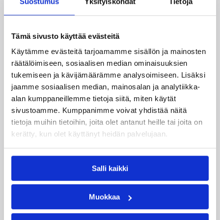
Suostumus
Yksityiskohdat
Tietoja
Tämä sivusto käyttää evästeitä
Käytämme evästeitä tarjoamamme sisällön ja mainosten
räätälöimiseen, sosiaalisen median ominaisuuksien
tukemiseen ja kävijämäärämme analysoimiseen. Lisäksi
jaamme sosiaalisen median, mainosalan ja analytiikka-
alan kumppaneillemme tietoja siitä, miten käytät
sivustoamme. Kumppanimme voivat yhdistää näitä
tietoja muihin tietoihin, joita olet antanut heille tai joita on
04.08.2026 12:00
Koripalloliitto
kerätty, kun olet käyttänyt heidän palvelujaan.
Miljoona koria! -haaste alkaa
17.8.
Salli kaikki
Haaste tarjoaa seuroille valmiin konseptin
Muokkaa
innostaa mukaan uusia pelaajia ja syventää
yhteistyötä koulujen kanssa.