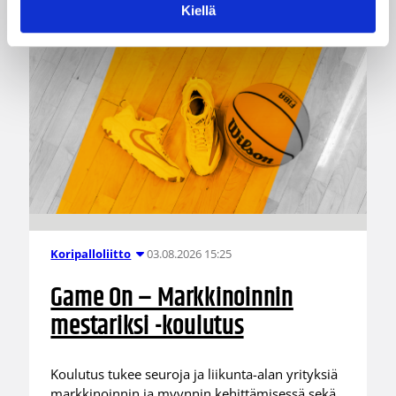
Kiellä
03.08.2026 15:25
Koripalloliitto
Game On – Markkinoinnin
mestariksi -koulutus
Koulutus tukee seuroja ja liikunta-alan yrityksiä
markkinoinnin ja myynnin kehittämisessä sekä