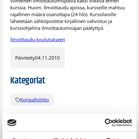
Viimeinen ilmoittautumispäivä kaksi viikkoa ennen
kurssia. Huom. Ilmoittaudu ajoissa, kursseille mahtuu
rajallinen määrä osanottajia (24 hlö). Kurssilaisille
lähetetään sähköpostitse kirjallinen vahvistus ja
kurssiohjelma ilmoittautumisajan päätyttyä.
Ilmoittaudu koulutukseen
Päivitetty
04.11.2010
Kategoriat
Koripalloliitto
Katso myös