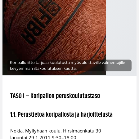
Koripalloliitto tarjoaa koulutusta myös aloittaville valmentajille
kevyemmän iltakoulutuksen kautta.
TASO I – Koripallon peruskoulutustaso
1.1. Perustietoa koripallosta ja harjoittelusta
Nokia, Myllyhaan koulu, Hirsimäenkatu 30
lauantai 29.1.2011 9:30–18:00