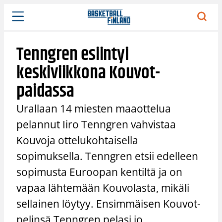
Siirry
sisältöön
Tenngren esiintyi
keskiviikkona Kouvot-
paidassa
Urallaan 14 miesten maaottelua
pelannut Iiro Tenngren vahvistaa
Kouvoja ottelukohtaisella
sopimuksella. Tenngren etsii edelleen
sopimusta Euroopan kentiltä ja on
vapaa lähtemään Kouvolasta, mikäli
sellainen löytyy. Ensimmäisen Kouvot-
pelinsä Tenngren pelasi jo