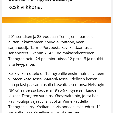
keskiviikkona.
201-senttisen ja 23-vuotiaan Tenngrenin panos ei
auttanut kantamaan Kouvoja voittoon, vaan
sarjanousija Tarmo Porvoosta kävi kuittaamassa
sarjapisteet lukemin 71-69. Voimakasrakenteinen
Tenngren heitti 24 peliminuutissa 12 pistettä ja noukki
viisi levypalloa.
Keskiviikon ottelu oli Tenngrenille ensimmäinen viiteen
vuoteen kotoisessa SM-Koriksessa. Edellisen kerran
hän pelasi pääsarjatasolla kasvattajaseuransa Helsingin
NMKY:n riveissä kaudella 1996-97. Kyseisen kauden
jälkeen Tenngren suuntasi Yhdysvaltoihin, jossa hän
kävi kouluja vajaat viisi vuotta. Viime kaudella
Tenngren siirtyi Kreikan I divisioonaan. Hän edusti 11
sarjaottelussa Panellinios-nimistä seuraa.