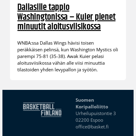
Dallasille tappio
Washingtonissa – Kuier pienet
minuutit aloitusviisikossa
WNBA:ssa Dallas Wings hävisi toisen
peräkkäisen pelinsä, kun Washington Mystics oli
parempi 75-81 (35-38). Awak Kuier pelasi
aloitusviisikossa vähän alle viisi minuuttia
tilastoiden yhden levypallon ja syötön.
Suomen
Koripalloliitto
Urheilupuistontie 3
02200 Espoo
office@basket.fi