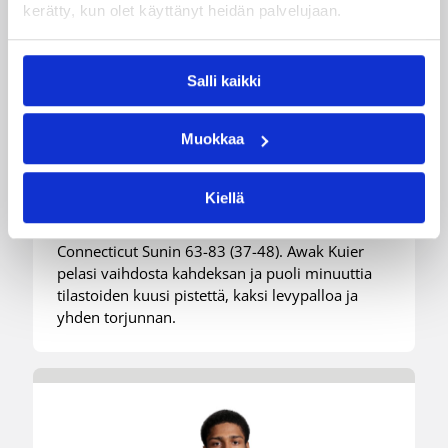
03.08.2026 09:24
Suomalaiset ulkomailla
kerätty, kun olet käyttänyt heidän palvelujaan.
Dallas takaisin voittokantaan
Connecticutin kustannuksella
Salli kaikki
– Kuier kuusi pistettä
Muokkaa
selkeässä voitossa
Kiellä
WNBA:ssa Dallas Wings palasi takaisin voittojen
tielle kahden tappion jälkeen, kun joukkue voitti
Connecticut Sunin 63-83 (37-48). Awak Kuier
pelasi vaihdosta kahdeksan ja puoli minuuttia
tilastoiden kuusi pistettä, kaksi levypalloa ja
yhden torjunnan.