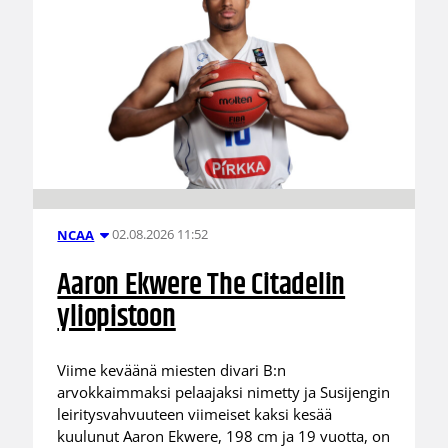
02.08.2026 11:52
NCAA
Aaron Ekwere The Citadelin
yliopistoon
Viime keväänä miesten divari B:n
arvokkaimmaksi pelaajaksi nimetty ja Susijengin
leiritysvahvuuteen viimeiset kaksi kesää
kuulunut Aaron Ekwere, 198 cm ja 19 vuotta, on