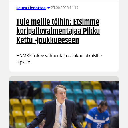
25.06.2026 14:19
Seura tiedottaa
Tule meille töihin: Etsimme
koripallovalmentajaa Pikku
Kettu -joukkueeseen
HNMKY hakee valmentajaa alakouluikäisille
lapsille.