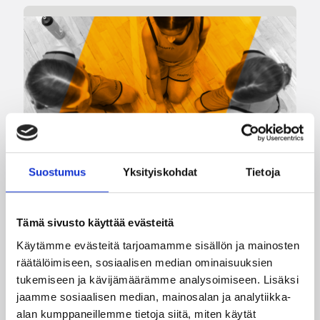
Suostumus
Yksityiskohdat
Tietoja
09.07.2026 20:02
Alueet
Vielä ehdit hakea mukaan
Tämä sivusto käyttää evästeitä
Lastenvalmennusverkostoon
Käytämme evästeitä tarjoamamme sisällön ja mainosten
kaudelle 2026–2027!
räätälöimiseen, sosiaalisen median ominaisuuksien
tukemiseen ja kävijämäärämme analysoimiseen. Lisäksi
jaamme sosiaalisen median, mainosalan ja analytiikka-
Syksyllä 2026 käynnistyvään kolmanteen
alan kumppaneillemme tietoja siitä, miten käytät