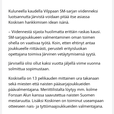
Kuluneella kaudella Vilppaan SM-sarjan viidenneksi
luotsannutta Järvistä voidaan pitää itse asiassa
Koskisen hankkimisen idean isänä.
– Viidennestä sijasta huolimatta erittäin raskas kausi.
SM-sarjajoukkueen valmentaminen oman toimen
ohella on vaativaa työtä. Koin, etten ehtinyt antaa
joukkueelle riittävästi, perusteli erityisluokan
opettajana toimiva Järvinen vetäytymisensä syytä.
Järvisellä olisi ollut kaksi vuotta jäljellä viime vuonna
solmittua sopimustaan.
Koskisella on 13 pelikauden mittainen ura takanaan
sekä miesten että naisten pääsarjajoukkueiden
päävalmentajana. Meriittilistalta löytyy mm. kolme
Forssan Alun kanssa saavutettua naisten Suomen
mestaruutta. Lisäksi Koskinen on toiminut useampaan
otteeseen nais- ja tyttömaajoukkueiden valmentajana.