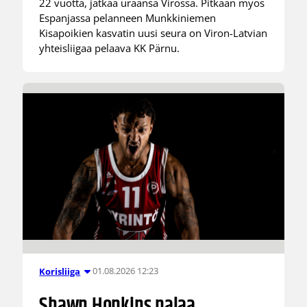
22 vuotta, jatkaa uraansa Virossa. Pitkään myös
Espanjassa pelanneen Munkkiniemen
Kisapoikien kasvatin uusi seura on Viron-Latvian
yhteisliigaa pelaava KK Pärnu.
01.08.2026 12:23
Korisliiga
Shawn Hopkins palaa