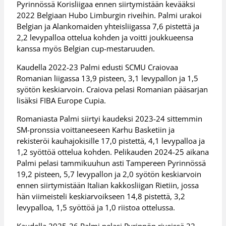
Pyrinnössä Korisliigaa ennen siirtymistään kevääksi
2022 Belgiaan Hubo Limburgin riveihin. Palmi urakoi
Belgian ja Alankomaiden yhteisliigassa 7,6 pistettä ja
2,2 levypalloa ottelua kohden ja voitti joukkueensa
kanssa myös Belgian cup-mestaruuden.
Kaudella 2022-23 Palmi edusti SCMU Craiovaa
Romanian liigassa 13,9 pisteen, 3,1 levypallon ja 1,5
syötön keskiarvoin. Craiova pelasi Romanian pääsarjan
lisäksi FIBA Europe Cupia.
Romaniasta Palmi siirtyi kaudeksi 2023-24 sittemmin
SM-pronssia voittaneeseen Karhu Basketiin ja
rekisteröi kauhajokisille 17,0 pistettä, 4,1 levypalloa ja
1,2 syöttöä ottelua kohden. Pelikauden 2024-25 aikana
Palmi pelasi tammikuuhun asti Tampereen Pyrinnössä
19,2 pisteen, 5,7 levypallon ja 2,0 syötön keskiarvoin
ennen siirtymistään Italian kakkosliigan Rietiin, jossa
hän viimeisteli keskiarvoikseen 14,8 pistettä, 3,2
levypalloa, 1,5 syöttöä ja 1,0 riistoa ottelussa.
Kaudella 2025-26 Palmi pelasi Pyrinnön riveissä 22