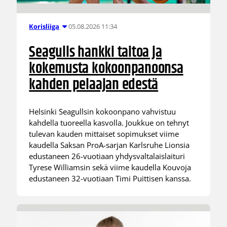
05.08.2026 11:34
Korisliiga
Seagulls hankki taitoa ja
kokemusta kokoonpanoonsa
kahden pelaajan edestä
Helsinki Seagullsin kokoonpano vahvistuu
kahdella tuoreella kasvolla. Joukkue on tehnyt
tulevan kauden mittaiset sopimukset viime
kaudella Saksan ProA-sarjan Karlsruhe Lionsia
edustaneen 26-vuotiaan yhdysvaltalaislaituri
Tyrese Williamsin sekä viime kaudella Kouvoja
edustaneen 32-vuotiaan Timi Puittisen kanssa.