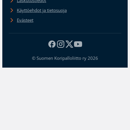
Laskutustiedot
Käyttöehdot ja tietosuoja
Evästeet
© Suomen Koripalloliitto ry 2026