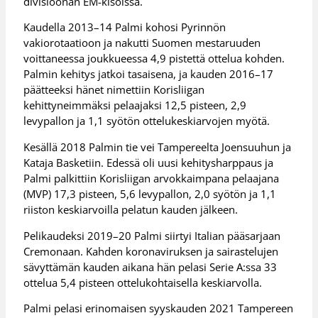
divisioonan EM-kisoissa.
Kaudella 2013–14 Palmi kohosi Pyrinnön
vakiorotaatioon ja nakutti Suomen mestaruuden
voittaneessa joukkueessa 4,9 pistettä ottelua kohden.
Palmin kehitys jatkoi tasaisena, ja kauden 2016–17
päätteeksi hänet nimettiin Korisliigan
kehittyneimmäksi pelaajaksi 12,5 pisteen, 2,9
levypallon ja 1,1 syötön ottelukeskiarvojen myötä.
Kesällä 2018 Palmin tie vei Tampereelta Joensuuhun ja
Kataja Basketiin. Edessä oli uusi kehitysharppaus ja
Palmi palkittiin Korisliigan arvokkaimpana pelaajana
(MVP) 17,3 pisteen, 5,6 levypallon, 2,0 syötön ja 1,1
riiston keskiarvoilla pelatun kauden jälkeen.
Pelikaudeksi 2019–20 Palmi siirtyi Italian pääsarjaan
Cremonaan. Kahden koronaviruksen ja sairastelujen
sävyttämän kauden aikana hän pelasi Serie A:ssa 33
ottelua 5,4 pisteen ottelukohtaisella keskiarvolla.
Palmi pelasi erinomaisen syyskauden 2021 Tampereen