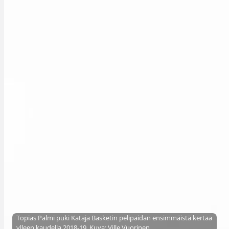
Topias Palmi puki Kataja Basketin pelipaidan ensimmäistä kertaa
ylleen kaudella 2018-19. Kuva: Ville Vuorinen