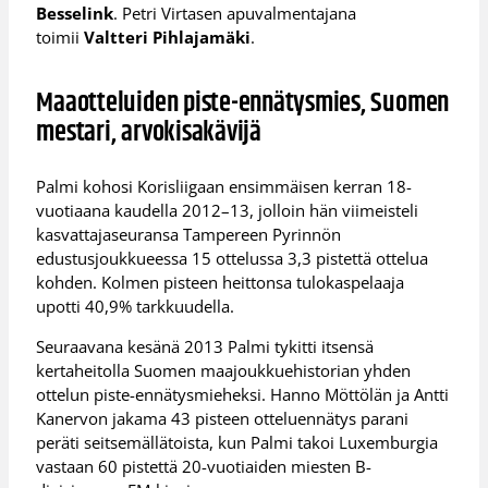
Besselink
. Petri Virtasen apuvalmentajana
toimii
Valtteri Pihlajamäki
.
Maaotteluiden piste-ennätysmies, Suomen
mestari, arvokisakävijä
Palmi kohosi Korisliigaan ensimmäisen kerran 18-
vuotiaana kaudella 2012–13, jolloin hän viimeisteli
kasvattajaseuransa Tampereen Pyrinnön
edustusjoukkueessa 15 ottelussa 3,3 pistettä ottelua
kohden. Kolmen pisteen heittonsa tulokaspelaaja
upotti 40,9% tarkkuudella.
Seuraavana kesänä 2013 Palmi tykitti itsensä
kertaheitolla Suomen maajoukkuehistorian yhden
ottelun piste-ennätysmieheksi. Hanno Möttölän ja Antti
Kanervon jakama 43 pisteen otteluennätys parani
peräti seitsemällätoista, kun Palmi takoi Luxemburgia
vastaan 60 pistettä 20-vuotiaiden miesten B-