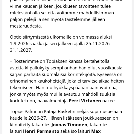
viime kauden jälkeen. Joukkueen tavoitteen tulee
mielestäni olla se, että voitamme mahdollisimman
paljon pelejä ja sen myötä taistelemme jälleen
mestaruudesta.
Optio siirtymisestä ulkomaille on voimassa aluksi
1.9.2026 saakka ja sen jälkeen ajalla 25.11.2026-
31.1.2027.
– Rosterimme on Topiaksen kanssa kertaheitolla
astetta kilpailukykyisempi onhan hän ollut vuosikausia
sarjan parhaita suomalaisia korintekijöitä. Kyseessä on
erinomainen kaukoheittäjä, joka ei tarvitse aikaa heiton
tekemiseen. Hän tuo hyökkäyspäähän painovoimaa,
jonka myötä myös muille avautuu mahdollisuuksia
korintekoon, päävalmentaja
Petri Virtanen
näkee.
Topias Palmi on Kataja Basketin neljäs sopimuspelaaja
kaudelle 2026-27. Hänen lisäkseen joukkueeseen on
kiinnitetty takamies
Joonas Timonen
, takamies-
laituri
Henri Permanto
sekä iso laituri
Max