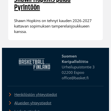
Pyrintöön
Shawn Hopkins on tehnyt kauden 2026-2027
kattavan sopimuksen tamperelaisjoukkueen
kanssa.
Suomen
Koripalloliitto
Urheilupuistontie 3
02200 Espoo
office@basket.fi
Henkilöstön yhteystiedot
Alueiden yhteystiedot