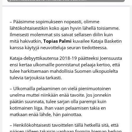
– Pääsimme sopimukseen nopeasti, olimme
lähtökohtaisestikin koko ajan hyvin lähellä toisiamme.
Ilmeisesti molemmat siis saivat sellaisen diilin kuin
mitä hakivatkin,
Topias Palmi
kuvailee Kataja Basketin
kanssa käytyjä neuvotteluja seuran tiedotteessa.
Kataja-debyyttikautensa 2018-19 päätteeksi Joensuusta
ensi kertaa ulkomaille ponnistanut pelaaja kertoo, että
tulee harkitsemaan mahdollisia Suomen ulkopuolelta
tulevia tarjouksia tarkasti.
– Ulkomailla pelaaminen on vielä pienimuotoinen
unelma muttei niinkään enää tavoite. Jos jonnekin
päätän suunnata, tulee sarjan olla parempi kuin
kotimainen liiga. Ihan vaan pelaamisen takia en
matkaan enää lähde, hän painottaa.
– Henkilökohtaisesti tavoittelen tällä hetkellä sitä, että
pääsen jälleen takaisin vanhaan formiin hieman heikon