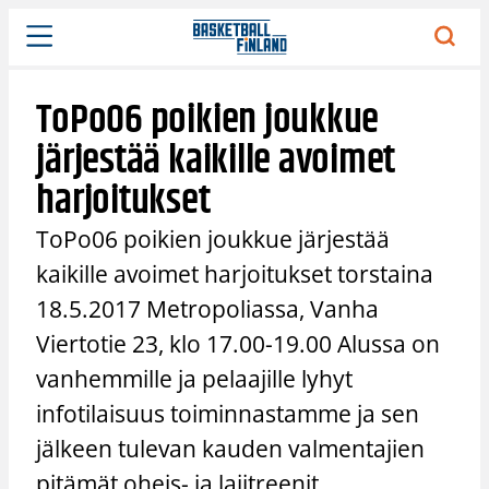
Siirry
sisältöön
ToPo06 poikien joukkue
järjestää kaikille avoimet
harjoitukset
ToPo06 poikien joukkue järjestää
kaikille avoimet harjoitukset torstaina
18.5.2017 Metropoliassa, Vanha
Viertotie 23, klo 17.00-19.00 Alussa on
vanhemmille ja pelaajille lyhyt
infotilaisuus toiminnastamme ja sen
jälkeen tulevan kauden valmentajien
pitämät oheis- ja lajitreenit.