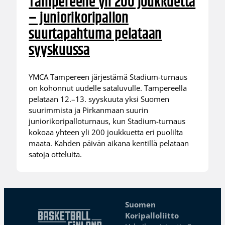
Tampereelle yli 200 joukkuetta
– juniorikoripallon
suurtapahtuma pelataan
syyskuussa
YMCA Tampereen järjestämä Stadium-turnaus
on kohonnut uudelle sataluvulle. Tampereella
pelataan 12.–13. syyskuuta yksi Suomen
suurimmista ja Pirkanmaan suurin
juniorikoripalloturnaus, kun Stadium-turnaus
kokoaa yhteen yli 200 joukkuetta eri puolilta
maata. Kahden päivän aikana kentillä pelataan
satoja otteluita.
Suomen
Koripalloliitto