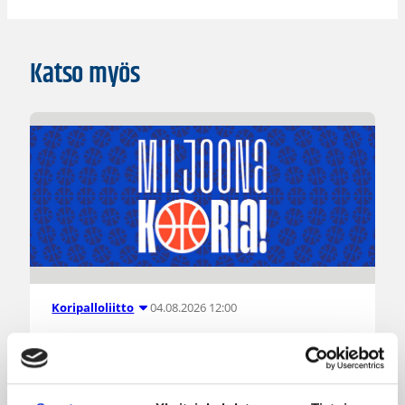
Katso myös
04.08.2026 12:00
Koripalloliitto
Miljoona koria! -haaste alkaa
17.8.