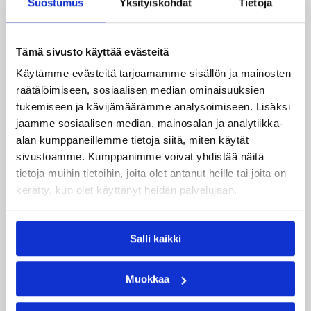
Suostumus
Yksityiskohdat
Tietoja
Haaste tarjoaa seuroille valmiin konseptin
innostaa mukaan uusia pelaajia ja syventää
yhteistyötä koulujen kanssa.
Tämä sivusto käyttää evästeitä
Käytämme evästeitä tarjoamamme sisällön ja mainosten
räätälöimiseen, sosiaalisen median ominaisuuksien
tukemiseen ja kävijämäärämme analysoimiseen. Lisäksi
jaamme sosiaalisen median, mainosalan ja analytiikka-
alan kumppaneillemme tietoja siitä, miten käytät
sivustoamme. Kumppanimme voivat yhdistää näitä
tietoja muihin tietoihin, joita olet antanut heille tai joita on
kerätty, kun olet käyttänyt heidän palvelujaan.
01.08.2026 16:34
Junioriturnaus
Delfin Basket Tournament
Salli kaikki
31.7.-2.8. Tampereella
Muokkaa
Koripallon kansainvälinen turnaus Delfin Basket
pelataan Tampereella tänä viikonloppuna.