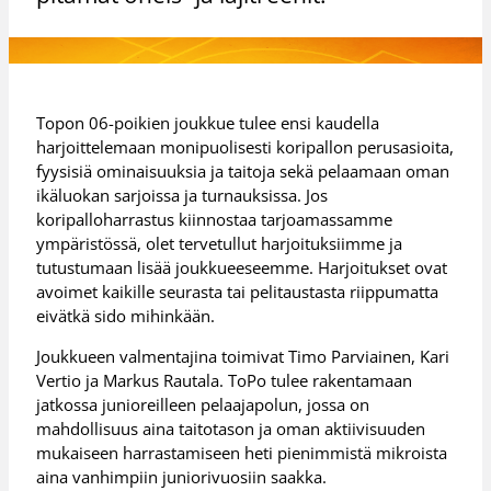
Topon 06-poikien joukkue tulee ensi kaudella
harjoittelemaan monipuolisesti koripallon perusasioita,
fyysisiä ominaisuuksia ja taitoja sekä pelaamaan oman
ikäluokan sarjoissa ja turnauksissa. Jos
koripalloharrastus kiinnostaa tarjoamassamme
ympäristössä, olet tervetullut harjoituksiimme ja
tutustumaan lisää joukkueeseemme. Harjoitukset ovat
avoimet kaikille seurasta tai pelitaustasta riippumatta
eivätkä sido mihinkään.
Joukkueen valmentajina toimivat Timo Parviainen, Kari
Vertio ja Markus Rautala. ToPo tulee rakentamaan
jatkossa junioreilleen pelaajapolun, jossa on
mahdollisuus aina taitotason ja oman aktiivisuuden
mukaiseen harrastamiseen heti pienimmistä mikroista
aina vanhimpiin juniorivuosiin saakka.