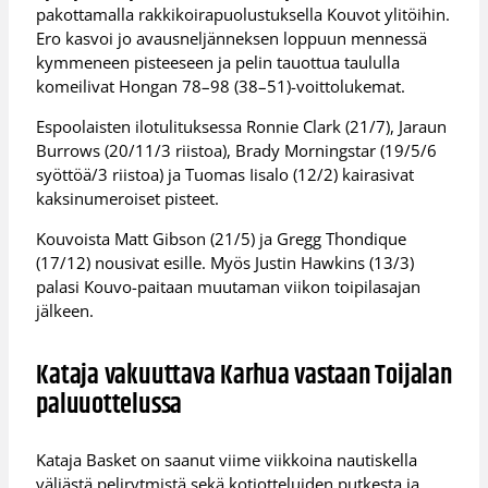
pakottamalla rakkikoirapuolustuksella Kouvot ylitöihin.
Ero kasvoi jo avausneljänneksen loppuun mennessä
kymmeneen pisteeseen ja pelin tauottua taululla
komeilivat Hongan 78–98 (38–51)-voittolukemat.
Espoolaisten ilotulituksessa Ronnie Clark (21/7), Jaraun
Burrows (20/11/3 riistoa), Brady Morningstar (19/5/6
syöttöä/3 riistoa) ja Tuomas Iisalo (12/2) kairasivat
kaksinumeroiset pisteet.
Kouvoista Matt Gibson (21/5) ja Gregg Thondique
(17/12) nousivat esille. Myös Justin Hawkins (13/3)
palasi Kouvo-paitaan muutaman viikon toipilasajan
jälkeen.
Kataja vakuuttava Karhua vastaan Toijalan
paluuottelussa
Kataja Basket on saanut viime viikkoina nautiskella
väljästä pelirytmistä sekä kotiotteluiden putkesta ja