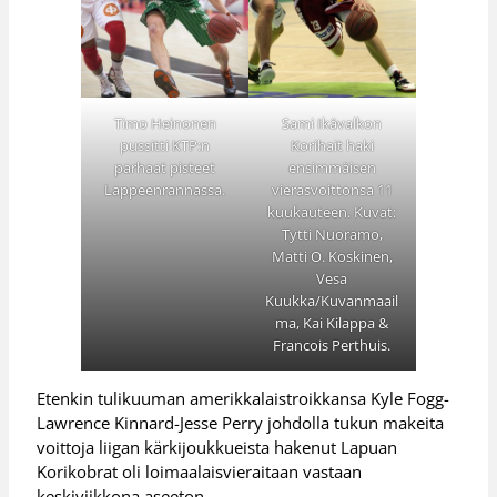
Sami Ikävalkon
Timo Heinonen
Korihait haki
pussitti KTP:n
ensimmäisen
parhaat pisteet
vierasvoittonsa 11
Lappeenrannassa.
kuukauteen. Kuvat:
Tytti Nuoramo,
Matti O. Koskinen,
Vesa
Kuukka/Kuvanmaail
ma, Kai Kilappa &
Francois Perthuis.
Etenkin tulikuuman amerikkalaistroikkansa Kyle Fogg-
Lawrence Kinnard-Jesse Perry johdolla tukun makeita
voittoja liigan kärkijoukkueista hakenut Lapuan
Korikobrat oli loimaalaisvieraitaan vastaan
keskiviikkona aseeton.