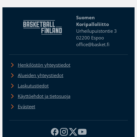
Suomen
Koripalloliitto
Urheilupuistontie 3
02200 Espoo
office@basket.fi
Henkilöstön yhteystiedot
Alueiden yhteystiedot
Laskutustiedot
Käyttöehdot ja tietosuoja
Evästeet