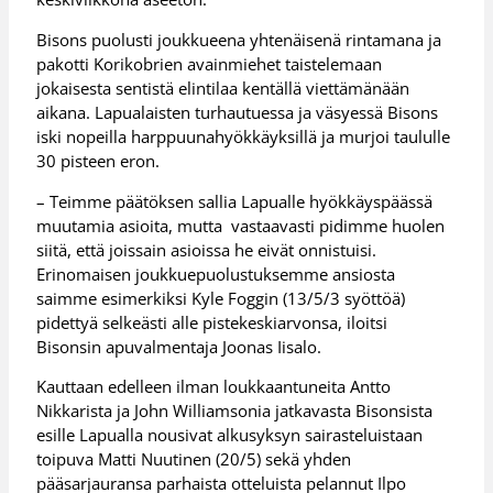
Bisons puolusti joukkueena yhtenäisenä rintamana ja
pakotti Korikobrien avainmiehet taistelemaan
jokaisesta sentistä elintilaa kentällä viettämänään
aikana. Lapualaisten turhautuessa ja väsyessä Bisons
iski nopeilla harppuunahyökkäyksillä ja murjoi taululle
30 pisteen eron.
– Teimme päätöksen sallia Lapualle hyökkäyspäässä
muutamia asioita, mutta vastaavasti pidimme huolen
siitä, että joissain asioissa he eivät onnistuisi.
Erinomaisen joukkuepuolustuksemme ansiosta
saimme esimerkiksi Kyle Foggin (13/5/3 syöttöä)
pidettyä selkeästi alle pistekeskiarvonsa, iloitsi
Bisonsin apuvalmentaja Joonas Iisalo.
Kauttaan edelleen ilman loukkaantuneita Antto
Nikkarista ja John Williamsonia jatkavasta Bisonsista
esille Lapualla nousivat alkusyksyn sairasteluistaan
toipuva Matti Nuutinen (20/5) sekä yhden
pääsarjauransa parhaista otteluista pelannut Ilpo