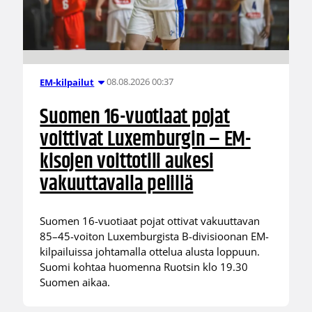
08.08.2026 00:37
EM-kilpailut
Suomen 16-vuotiaat pojat
voittivat Luxemburgin – EM-
kisojen voittotili aukesi
vakuuttavalla pelillä
Suomen 16-vuotiaat pojat ottivat vakuuttavan
85–45-voiton Luxemburgista B-divisioonan EM-
kilpailuissa johtamalla ottelua alusta loppuun.
Suomi kohtaa huomenna Ruotsin klo 19.30
Suomen aikaa.