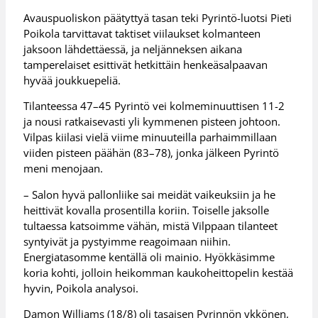
Avauspuoliskon päätyttyä tasan teki Pyrintö-luotsi Pieti
Poikola tarvittavat taktiset viilaukset kolmanteen
jaksoon lähdettäessä, ja neljänneksen aikana
tamperelaiset esittivät hetkittäin henkeäsalpaavan
hyvää joukkuepeliä.
Tilanteessa 47–45 Pyrintö vei kolmeminuuttisen 11-2
ja nousi ratkaisevasti yli kymmenen pisteen johtoon.
Vilpas kiilasi vielä viime minuuteilla parhaimmillaan
viiden pisteen päähän (83–78), jonka jälkeen Pyrintö
meni menojaan.
– Salon hyvä pallonliike sai meidät vaikeuksiin ja he
heittivät kovalla prosentilla koriin. Toiselle jaksolle
tultaessa katsoimme vähän, mistä Vilppaan tilanteet
syntyivät ja pystyimme reagoimaan niihin.
Energiatasomme kentällä oli mainio. Hyökkäsimme
koria kohti, jolloin heikomman kaukoheittopelin kestää
hyvin, Poikola analysoi.
Damon Williams (18/8) oli tasaisen Pyrinnön ykkönen,