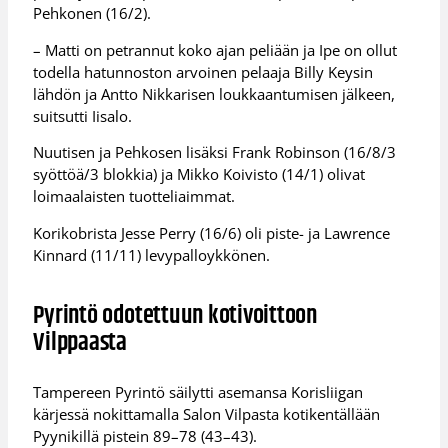
Pehkonen (16/2).
– Matti on petrannut koko ajan peliään ja Ipe on ollut
todella hatunnoston arvoinen pelaaja Billy Keysin
lähdön ja Antto Nikkarisen loukkaantumisen jälkeen,
suitsutti Iisalo.
Nuutisen ja Pehkosen lisäksi Frank Robinson (16/8/3
syöttöä/3 blokkia) ja Mikko Koivisto (14/1) olivat
loimaalaisten tuotteliaimmat.
Korikobrista Jesse Perry (16/6) oli piste- ja Lawrence
Kinnard (11/11) levypalloykkönen.
Pyrintö odotettuun kotivoittoon
Vilppaasta
Tampereen Pyrintö säilytti asemansa Korisliigan
kärjessä nokittamalla Salon Vilpasta kotikentällään
Pyynikillä pistein 89–78 (43–43).