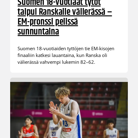
Suomen 18-vuotiaat tytöt
taipui Ranskalle välierässä –
EM-pronssi pelissä
sunnuntaina
Suomen 18-vuotiaiden tyttöjen tie EM-kisojen
finaaliin katkesi lauantaina, kun Ranska oli
välierässä vahvempi lukemin 82–62.