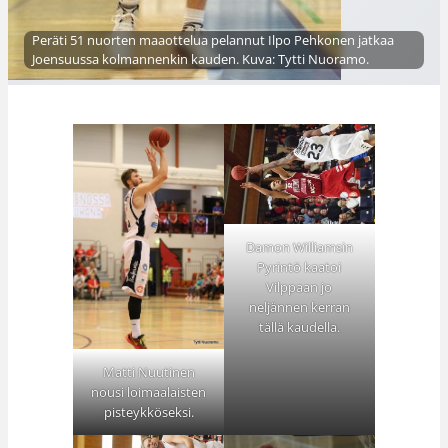
Peräti 51 nuorten maaottelua pelannut Ilpo Pehkonen jatkaa
Joensuussa kolmannenkin kauden. Kuva: Tytti Nuoramo.
Damon Williamsin
Pyrintö kaatoi
Vilppaan jo
neljännen kerran
tällä kaudella.
Matti Nuutinen
nousi loimaalaisten
pisteykköseksi.