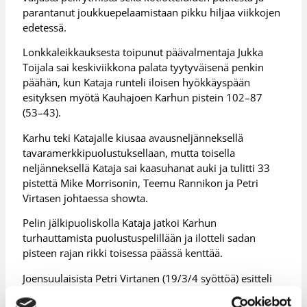
parantanut joukkuepelaamistaan pikku hiljaa viikkojen
edetessä.
Lonkkaleikkauksesta toipunut päävalmentaja Jukka
Toijala sai keskiviikkona palata tyytyväisenä penkin
päähän, kun Kataja runteli iloisen hyökkäyspään
esityksen myötä Kauhajoen Karhun pistein 102–87
(53–43).
Karhu teki Katajalle kiusaa avausneljänneksellä
tavaramerkkipuolustuksellaan, mutta toisella
neljänneksellä Kataja sai kaasuhanat auki ja tulitti 33
pistettä Mike Morrisonin, Teemu Rannikon ja Petri
Virtasen johtaessa showta.
Pelin jälkipuoliskolla Kataja jatkoi Karhun
turhauttamista puolustuspelillään ja ilotteli sadan
pisteen rajan rikki toisessa päässä kenttää.
Joensuulaisista Petri Virtanen (19/3/4 syöttöä) esitteli
kauden parastaan, eivätkä sen kehnommiksi jääneet