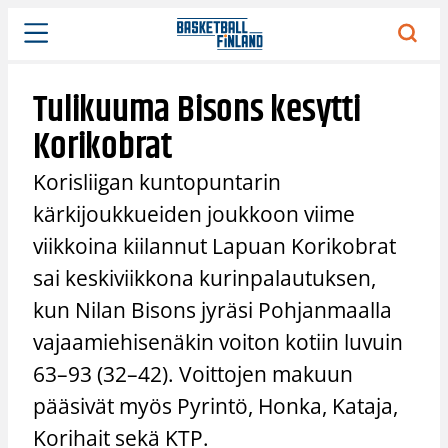
Siirry
sisältöön
Tulikuuma Bisons kesytti
Korikobrat
Korisliigan kuntopuntarin
kärkijoukkueiden joukkoon viime
viikkoina kiilannut Lapuan Korikobrat
sai keskiviikkona kurinpalautuksen,
kun Nilan Bisons jyräsi Pohjanmaalla
vajaamiehisenäkin voiton kotiin luvuin
63–93 (32–42). Voittojen makuun
pääsivät myös Pyrintö, Honka, Kataja,
Korihait sekä KTP.