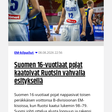
08.08.2026 22:56
EM-kilpailut
Suomen 16-vuotiaat pojat
kaatoivat Ruotsin vahvalla
esityksellä
Suomen 16-vuotiaat pojat nappasivat toisen
peräkkäisen voittonsa B-divisioonan EM-
kisoissa, kun Ruotsi kaatui lukemin 98–79.
Suomi johti ottelua alusta loppuun ja rakensi