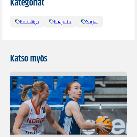
Kategoriat
Korisliiga
Pääjuttu
Sarjat
Katso myös