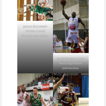
Jaraun Burrowsin
Honka runteli
Kouvoja Mansikka-
aholla.
Jared Newson antoi
lentonäytöksen
Joensuussa.