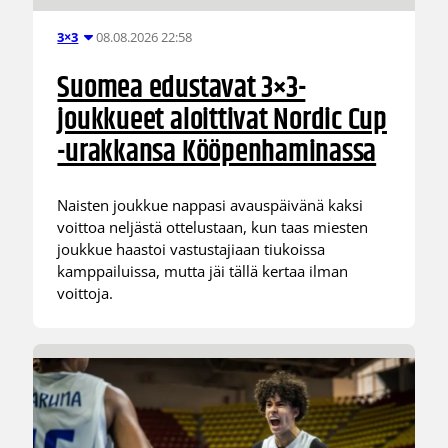
08.08.2026 22:58
3×3
Suomea edustavat 3×3-
joukkueet aloittivat Nordic Cup
-urakkansa Kööpenhaminassa
Naisten joukkue nappasi avauspäivänä kaksi
voittoa neljästä ottelustaan, kun taas miesten
joukkue haastoi vastustajiaan tiukoissa
kamppailuissa, mutta jäi tällä kertaa ilman
voittoja.