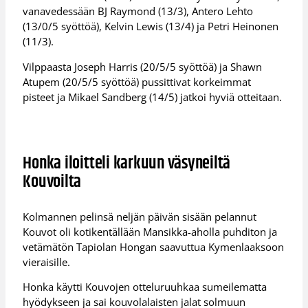
vanavedessään BJ Raymond (13/3), Antero Lehto
(13/0/5 syöttöä), Kelvin Lewis (13/4) ja Petri Heinonen
(11/3).
Vilppaasta Joseph Harris (20/5/5 syöttöä) ja Shawn
Atupem (20/5/5 syöttöä) pussittivat korkeimmat
pisteet ja Mikael Sandberg (14/5) jatkoi hyviä otteitaan.
Honka iloitteli karkuun väsyneiltä
Kouvoilta
Kolmannen pelinsä neljän päivän sisään pelannut
Kouvot oli kotikentällään Mansikka-aholla puhditon ja
vetämätön Tapiolan Hongan saavuttua Kymenlaaksoon
vieraisille.
Honka käytti Kouvojen otteluruuhkaa sumeilematta
hyödykseen ja sai kouvolalaisten jalat solmuun