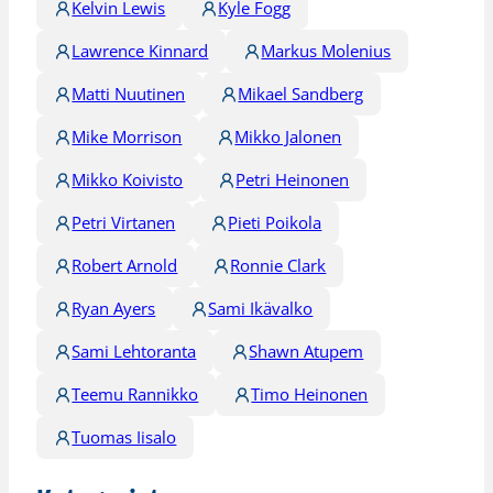
Kelvin Lewis
Kyle Fogg
Lawrence Kinnard
Markus Molenius
Matti Nuutinen
Mikael Sandberg
Mike Morrison
Mikko Jalonen
Mikko Koivisto
Petri Heinonen
Petri Virtanen
Pieti Poikola
Robert Arnold
Ronnie Clark
Ryan Ayers
Sami Ikävalko
Sami Lehtoranta
Shawn Atupem
Teemu Rannikko
Timo Heinonen
Tuomas Iisalo