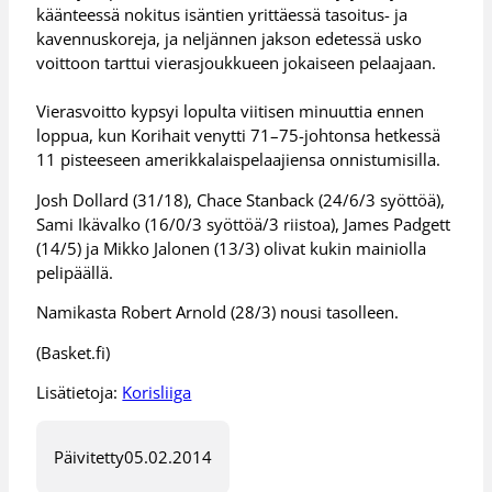
käänteessä nokitus isäntien yrittäessä tasoitus- ja
kavennuskoreja, ja neljännen jakson edetessä usko
voittoon tarttui vierasjoukkueen jokaiseen pelaajaan.
Vierasvoitto kypsyi lopulta viitisen minuuttia ennen
loppua, kun Korihait venytti 71–75-johtonsa hetkessä
11 pisteeseen amerikkalaispelaajiensa onnistumisilla.
Josh Dollard (31/18), Chace Stanback (24/6/3 syöttöä),
Sami Ikävalko (16/0/3 syöttöä/3 riistoa), James Padgett
(14/5) ja Mikko Jalonen (13/3) olivat kukin mainiolla
pelipäällä.
Namikasta Robert Arnold (28/3) nousi tasolleen.
(Basket.fi)
Lisätietoja:
Korisliiga
Päivitetty
05.02.2014