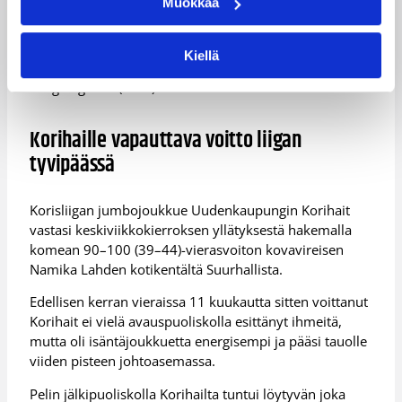
Muokkaa
Timo Heinonen (17/5) ja Ryan Ayers (15/9/2 blokkia)
olivat kotkalaisten tuotteliaimmat.
Kiellä
Namikan peli lepäsi Todd Brownin (22/6/4 riistoa) ja
Greg Loginsin (16/9) varassa.
Korihaille vapauttava voitto liigan
tyvipäässä
Korisliigan jumbojoukkue Uudenkaupungin Korihait
vastasi keskiviikkokierroksen yllätyksestä hakemalla
komean 90–100 (39–44)-vierasvoiton kovavireisen
Namika Lahden kotikentältä Suurhallista.
Edellisen kerran vieraissa 11 kuukautta sitten voittanut
Korihait ei vielä avauspuoliskolla esittänyt ihmeitä,
mutta oli isäntäjoukkuetta energisempi ja pääsi tauolle
viiden pisteen johtoasemassa.
Pelin jälkipuoliskolla Korihailta tuntui löytyvän joka