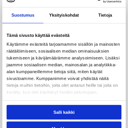
myöskään Mike Morrison (18/10/2 blokkia), Sami
Lehtoranta (14/4/4 syöttöä), Teemu Rannikko (14/0/3
syöttöä), Jared Newson (13/1) ja Alex Wesby (12/2).
Suostumus
Yksityiskohdat
Tietoja
Karhusta Andre Williamson (20/7/3 riistoa/2 blokkia) ja
Markus Molenius (13/0) pelasivat parhaiten.
Tämä sivusto käyttää evästeitä
KTP odotetusti kovempi Lappeenrannassa
Käytämme evästeitä tarjoamamme sisällön ja mainosten
räätälöimiseen, sosiaalisen median ominaisuuksien
tukemiseen ja kävijämäärämme analysoimiseen. Lisäksi
Namika Lappeenrannalle merkittiin liigataulukkoon
jaamme sosiaalisen median, mainosalan ja analytiikka-
keskiviikkona viides perättäinen tappio, kun KTP-
alan kumppaneillemme tietoja siitä, miten käytät
Basket tuli, näki ja voitti karjalaisisännät pistein 68–80
sivustoamme. Kumppanimme voivat yhdistää näitä
(23–36).
tietoja muihin tietoihin, joita olet antanut heille tai joita on
Kotkalaiset hyökkäsivät Lappeenrannassa kuin
kerätty, kun olet käyttänyt heidän palvelujaan.
käsijarru päällä, mutta toisessa päässä kenttää vieraat
ajoivat Namikan täysin mukavuusalueiltaan. Namikan
onnistumiset jäivät satunnaisiksi ja painottuivat
Salli kaikki
neljänteen jaksoon pelin jo ratkettua, kun KTP keskittyi
kohentelemaan voittotiliään.