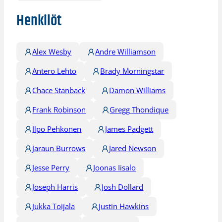
Henkilöt
Alex Wesby
Andre Williamson
Antero Lehto
Brady Morningstar
Chace Stanback
Damon Williams
Frank Robinson
Gregg Thondique
Ilpo Pehkonen
James Padgett
Jaraun Burrows
Jared Newson
Jesse Perry
Joonas Iisalo
Joseph Harris
Josh Dollard
Jukka Toijala
Justin Hawkins